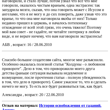
наговорили, и стало лучше, потом узнал что все что мне
говорили, оказалось чистым враньем, одна экстрасенс так
запудрила мозги, сказав, что она говорить может с Исусом и
ангелами, что я не могу и до сих поверить, даже узнав что это
вранье, то что она мне наговорила якобы от них! Только
недавно пришел в церковь, и началось потихоньку
отхождение от всей этой грязи, это очень тяжело! Поэтому
мой вам совет - не гадайте, не читайте эзотерику в любом
виде, и не верьте ничему, что вам наговорили экстрасенсы!
АБВ , возраст: 16 / 28.06.2010
Спасибо большое создателям сайта, многое мне разъяснили.
Особенно оказалась полезной статья "Колдуны - о любовном
привороте". Дело в том, что приворожили моего друга
детства (раньше ситуация вызывала недоумение и
возмущение, после прочтения статьи - полную убежденность
в том, что дело в привороте). Самое ужасное то, что я сделать
ничего не могу. То есть все будет развиваться так, как будет.
Александра , возраст: 20 / 22.06.2010
Отзыв на материал:
Истории освобождения от гаданий.
Автор: