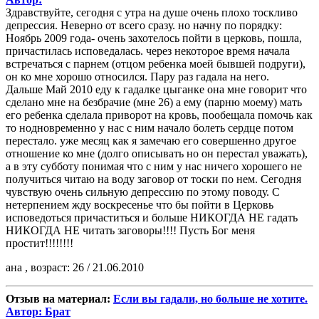
Здравствуйте, сегодня с утра на душе очень плохо тоскливо
депрессия. Неверно от всего сразу. но начну по порядку:
Ноябрь 2009 года- очень захотелось пойти в церковь, пошла,
причастилась исповедалась. через некоторое время начала
встречаться с парнем (отцом ребенка моей бывшей подруги),
он ко мне хорошо относился. Пару раз гадала на него.
Дальше Май 2010 еду к гадалке цыганке она мне говорит что
сделано мне на безбрачие (мне 26) а ему (парню моему) мать
его ребенка сделала приворот на кровь, пообещала помочь как
то нодновременно у нас с ним начало болеть сердце потом
перестало. уже месяц как я замечаю его совершенно другое
отношение ко мне (долго описывать но он перестал уважать),
а в эту субботу понимая что с ним у нас ничего хорошего не
получиться читаю на воду заговор от тоски по нем. Сегодня
чувствую очень сильную депрессию по этому поводу. С
нетерпением жду воскресенье что бы пойти в Церковь
исповедоться причаститься и больше НИКОГДА НЕ гадать
НИКОГДА НЕ читать заговоры!!!! Пусть Бог меня
простит!!!!!!!!
ана , возраст: 26 / 21.06.2010
Отзыв на материал:
Если вы гадали, но больше не хотите.
Автор: Брат