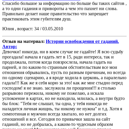
Спасибо большое за информацию по больше бы таких сайтов ,
а то одни гадания и привороты а чем это пахнет ни слова.
Правильно делает наше правительство что запрещает
практиковать этим губителям душ.
Юлия , возраст: 34 / 03.05.2010
Отзыв на материал:
Истории освобождения от гаданий.
Автор:
Девочки! никогда, ни в коем случае не гадайте! Я всю судьбу
прогадала! начала я гадать лет в 15, ради интереса, так и
продолжала, потом когда повзрослела, начала гадать на
парней, и по каким-то странным обстоятельствам все мои
отношения обрывались, пусть по разным причинам, но всегда
по одному сценарию, а я вроде ходила в церковь, а паралельно
гадала!!! Как же я себя корю за это! как же мне стыдно перед
господом! я не знаю. заслужила ли прощения!!! я столько
разрывово пережила, никому не пожелаю, а искала
успокоение в картах, но не находила, млилась, а внутри будто
бы блок: "Тебя не слышат, ты одна, у тебя никогда не
наладится личная жищнь, ты никому не нужна" и т.д. Хотя я
симпотиная и мужчин всегда хватало, но нет долгих
отношений и все. Сегодня по привычки зашла на сайт
гаданий, но не добралась, а каким-то чудесным образом