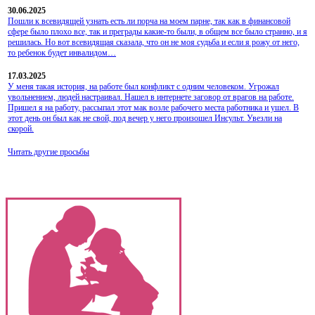
30.06.2025
Пошли к всевидящей узнать есть ли порча на моем парне, так как в финансовой
сфере было плохо все, так и преграды какие-то были, в общем все было странно, и я
решилась. Но вот всевидящая сказала, что он не моя судьба и если я рожу от него,
то ребенок будет инвалидом…
17.03.2025
У меня такая история, на работе был конфликт с одним человеком. Угрожал
увольнением, людей настраивал. Нашел в интернете заговор от врагов на работе.
Пришел я на работу, рассыпал этот мак возле рабочего места работника и ушел. В
этот день он был как не свой, под вечер у него произошел Инсульт. Увезли на
скорой.
Читать другие просьбы