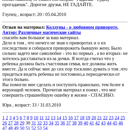
прогадаешь". Дорогие друзья, НЕ ГАДАЙТЕ.
Глупец , возраст: 20 / 05.04.2010
Отзыв на материал:
Колдуны - о любовном привороте.
Автор: Различные магические сайты
спасибо вам большое за ваш материал.
Дело в том , что ничего не зная о приворотах и о их
последствии я собирался приворожить бывшую жену. Было
сильно задето мое самолюбие - это во первых , а во вторых- не
хотелось расставаться из-за дочки. Я всегда считал что у
ребенка должна быть счастливая семья, все должны жить
вместе. Да и сейчас мне до сих пор тоскливо думать о том ,что
придеться видеть ребенка не постоянно,а периодически-от
этого больно.
Вы помогли мне сделать и поступить правильно, тем более я
верующий человек. Прочитав материал я понял , что мог
совершить страшнейшую ошибку в жизни - СПАСИБО.
Юра , возраст: 33 / 31.03.2010
1
2
3
4
5
6
7
8
9
10
11
12
13
14
15
16
17
18
19
20
21
22
23
24
25
26
27
28
29
30
31
32
33
34
35
36
37
38
39
40
41
42
43
44
45
46
47
48
49
50
51
52
53
54