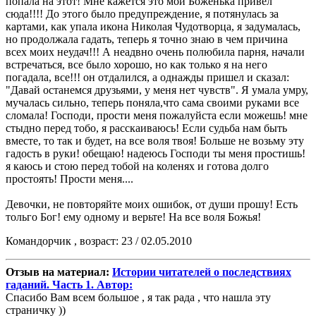
попала на этот! Мне кажется это мой Боженька привел
сюда!!!! До этого было предупреждение, я потянулась за
картами, как упала икона Николая Чудотворца, я задумалась,
но продолжала гадать, теперь я точно знаю в чем причина
всех моих неудач!!! А неадвно очень полюбила парня, начали
встречаться, все было хорошо, но как только я на него
погадала, все!!! он отдалился, а однажды пришел и сказал:
"Давай останемся друзьями, у меня нет чувств". Я умала умру,
мучалась сильно, теперь поняла,что сама своими руками все
сломала! Господи, прости меня пожалуйста если можешь! мне
стыдно перед тобо, я расскаиваюсь! Если судьба нам быть
вместе, то так и будет, на все воля твоя! Больше не возьму эту
гадость в руки! обещаю! надеюсь Господи ты меня простишь!
я каюсь и стою перед тобой на коленях и готова долго
простоять! Прости меня....
Девочки, не повторяйте моих ошибок, от души прошу! Есть
тольго Бог! ему одному и верьте! На все воля Божья!
Командорчик , возраст: 23 / 02.05.2010
Отзыв на материал:
Истории читателей о последствиях
гаданий. Часть 1. Автор:
Спасибо Вам всем большое , я так рада , что нашла эту
страничку ))