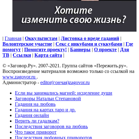
|
Главная
|
Оккультистам
|
Листовка о вреде гаданий
|
Волонтерское участие
|
Секс с инкубами и суккубами
|
Где
помогут
|
Помогите проекту!
|
Баннеры
|
О проекте
|
Для
ТВ
|
Ссылки
|
Карта сайта
|
© «Заговор.Ру». 2007-2021. Группа сайтов «Пережить.ру».
Воспроизведение материалов возможно только со ссылкой на
www.zagovor.ru
.
Администратор -
editor(гончая)zagovor.ru
Если вы занимались магией: исцеление души
Заговоры Натальи Степановой
Гадания на любовь
Гадания на картах таро и др.
Гадания онлайн
Верить ли гадалкам?
Последствия заговоров на любовь
Что такое приворот
Последствия любовных приворотов