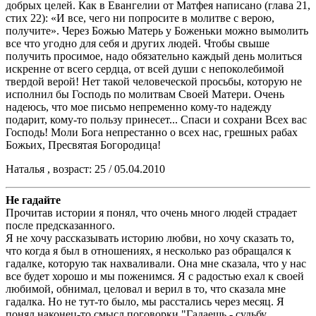
добрых целей. Как в Евангелии от Матфея написано (глава 21,
стих 22): «И все, чего ни попросите в молитве с верою,
получите». Через Божью Матерь у Боженьки можно вымолить
все что угодно для себя и других людей. Чтобы свыше
получить просимое, надо обязательно каждый день молиться
искренне от всего сердца, от всей души с непоколебимой
твердой верой! Нет такой человеческой просьбы, которую не
исполнил бы Господь по молитвам Своей Матери. Очень
надеюсь, что мое письмо непременно кому-то надежду
подарит, кому-то пользу принесет... Спаси и сохрани Всех вас
Господь! Моли Бога непрестанно о всех нас, грешных рабах
Божьих, Пресвятая Богородица!
Наталья , возраст: 25 / 05.04.2010
Не гадайте
Прочитав истории я понял, что очень много людей страдает
после предсказанного.
Я не хочу рассказывать историю любви, но хочу сказать то,
что когда я был в отношениях, я несколько раз обращался к
гадалке, которую так нахваливали. Она мне сказала, что у нас
все будет хорошо и мы поженимся. Я с радостью ехал к своей
любимой, обнимал, целовал и верил в то, что сказала мне
гадалка. Но не тут-то было, мы расстались через месяц. Я
понял наконец-то смысл поговорки "Гадаешь - судьбу