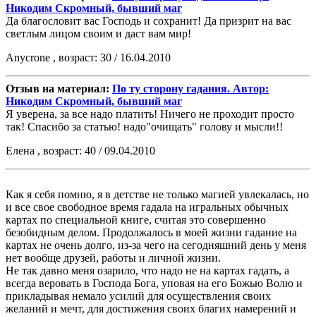
Никодим Скромный, бывший маг
Да благословит вас Господь и сохранит! Да призрит на вас
светлым лицом своим и даст вам мир!
Anycrone , возраст: 30 / 16.04.2010
Отзыв на материал:
По ту сторону гадания. Автор:
Никодим Скромный, бывший маг
Я уверена, за все надо платить! Ничего не проходит просто
так! Спасибо за статью! надо"очищать" голову и мысли!!
Елена , возраст: 40 / 09.04.2010
Как я себя помню, я в детстве не только магией увлекалась, но
и все свое свободное время гадала на игральных обычных
картах по специальной книге, считая это совершенно
безобидным делом. Продолжалось в моей жизни гадание на
картах не очень долго, из-за чего на сегодняшний день у меня
нет вообще друзей, работы и личной жизни.
Не так давно меня озарило, что надо не на картах гадать, а
всегда веровать в Господа Бога, уповая на его Божью Волю и
прикладывая немало усилий для осуществления своих
желаний и мечт, для достижения своих благих намерений и