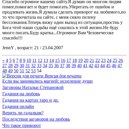
Спасибо огромное вашему сайту.Я думаю он многом людям
помог,помогает и будет помогать.Уберегать от ошибок и
продлевать жизнь.Я думала сделать приворот на любимого,но
то что прочитала на сайте, с меня сняло пелену
бессознания.Теперь вижу один выход из ситуации,простиь у
Бога чтоб наши судьбы ещё сошлись в этой жизни.Не буду
много писать.Буду кратка...Огромное Вам Человечесоке
спасибо!!!
JennY , возраст: 21 / 23.04.2007
«
4
5
6
7
8
9
10
11
12
13
14
15
16
17
18
19
20
21
22
23
24
25
26
27
28
29
30
31
32
33
34
35
36
37
38
39
40
41
42
43
44
45
46
47
48
49
50
51
52
53
54
Версия для печати
Если вы занимались магией: исцеление души
Заговоры Натальи Степановой
Гадания на любовь
Гадания на картах таро и др.
Гадания онлайн
Верить ли гадалкам?
Последствия заговоров на любовь
Что такое приворот