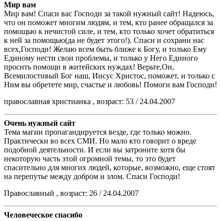
Мир вам
Мир вам! Спаси вас Господи за такой нужный сайт! Надеюсь,
что он поможет многим людям, и тем, кто ранее обращался за
помощью к нечистой силе, и тем, кто только хочет обратиться
к ней за помощью(да не будет этого!). Спаси и сохрани нас
всех,Господи! Желаю всем быть ближе к Богу, и только Ему
Единому нести свои проблемы, и только у Него Единого
просить помощи в житейских нуждах! Верьте,Он,
Всемилостивый Бог наш, Иисус Христос, поможет, и только с
Ним вы обретете мир, счастье и любовь! Помоги вам Господи!
православная христианка , возраст: 53 / 24.04.2007
Очень нужный сайт
Тема магии пропагандируется везде, где только можно.
Практически во всех СМИ. Но мало кто говорит о вреде
подобной деятельности. И если вы затроните хотя бы
некоторую часть этой огромной темы, то это будет
спасительно для многих людей, которые, возможно, еще стоят
на перепутье между добром и злом. Спаси Господи!
Православный , возраст: 26 / 24.04.2007
Человеческое спасибо