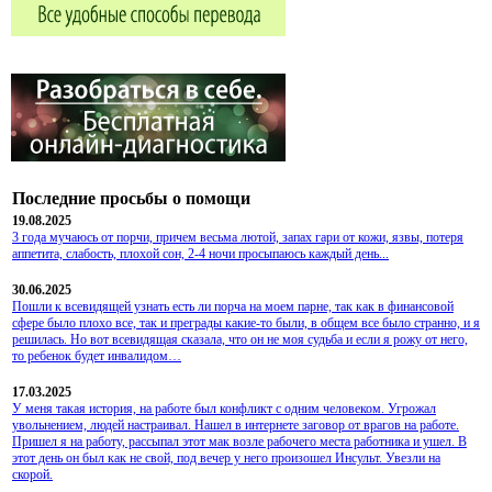
Последние просьбы о помощи
19.08.2025
3 года мучаюсь от порчи, причем весьма лютой, запах гари от кожи, язвы, потеря
аппетита, слабость, плохой сон, 2-4 ночи просыпаюсь каждый день...
30.06.2025
Пошли к всевидящей узнать есть ли порча на моем парне, так как в финансовой
сфере было плохо все, так и преграды какие-то были, в общем все было странно, и я
решилась. Но вот всевидящая сказала, что он не моя судьба и если я рожу от него,
то ребенок будет инвалидом…
17.03.2025
У меня такая история, на работе был конфликт с одним человеком. Угрожал
увольнением, людей настраивал. Нашел в интернете заговор от врагов на работе.
Пришел я на работу, рассыпал этот мак возле рабочего места работника и ушел. В
этот день он был как не свой, под вечер у него произошел Инсульт. Увезли на
скорой.