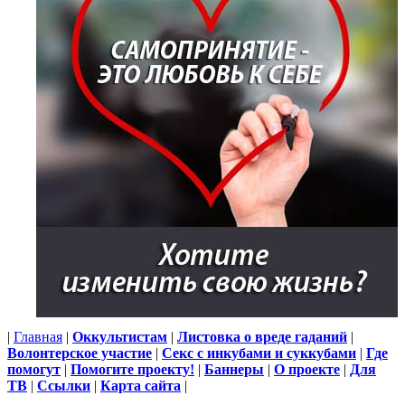
|
Главная
|
Оккультистам
|
Листовка о вреде гаданий
|
Волонтерское участие
|
Секс с инкубами и суккубами
|
Где
помогут
|
Помогите проекту!
|
Баннеры
|
О проекте
|
Для
ТВ
|
Ссылки
|
Карта сайта
|