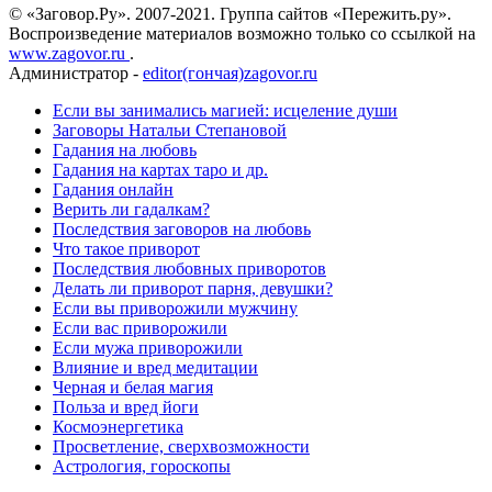
© «Заговор.Ру». 2007-2021. Группа сайтов «Пережить.ру».
Воспроизведение материалов возможно только со ссылкой на
www.zagovor.ru
.
Администратор -
editor(гончая)zagovor.ru
Если вы занимались магией: исцеление души
Заговоры Натальи Степановой
Гадания на любовь
Гадания на картах таро и др.
Гадания онлайн
Верить ли гадалкам?
Последствия заговоров на любовь
Что такое приворот
Последствия любовных приворотов
Делать ли приворот парня, девушки?
Если вы приворожили мужчину
Если вас приворожили
Если мужа приворожили
Влияние и вред медитации
Черная и белая магия
Польза и вред йоги
Космоэнергетика
Просветление, сверхвозможности
Астрология, гороскопы