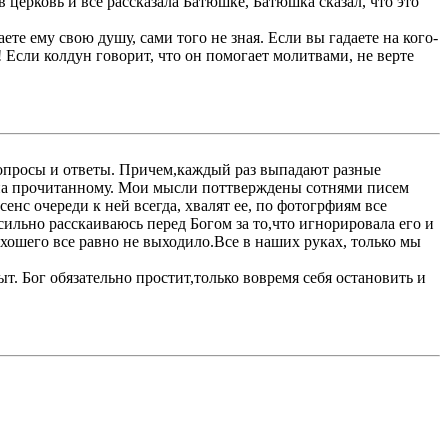
 церковь и все рассказала Батюшке, Батюшка сказал, что это
ете ему свою душу, сами того не зная. Если вы гадаете на кого-
! Если колдун говорит, что он помогает молитвами, не верте
 вопросы и ответы. Причем,каждый раз выпадают разные
влина прочитанному. Мои мысли поттверждены сотнями писем
енс очереди к ней всегда, хвалят ее, по фотогрфиям все
 сильно расскаиваюсь перед Богом за то,что игнорировала его и
хошего все равно не выходило.Все в наших руках, только мы
. Бог обязательно простит,только вовремя себя остановить и