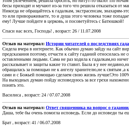
этим увлечением, решила бросить, но нитут-то было! По ночам 
бесы приходят и мучают из-за того что решила отказаться от ма
Никогда не обращайтесь к гадалкам, экстрасенсам, знахарям-это 
то или привораживаете, то и душа этого человека тоже попадае
ему! Лучше пойдите в церковь, и посоветуйтесь с Батюшкой!
Спаси нас всех, Господь! , возраст: 26 / 11.07.2008
Отзыв на материал:
Истории читателей о последствиях гад
Сидела вчера в интернете. Как обычно думаю зайду на сайт в
предсказания поэтому, отчасти к сайту гаданий относилась не
оставленными людьми. Сама не раз ходила к гадалкам,но ничего
рассказывает и защиты какие то ставит. Была я у нее недавно,н
обращалась за помощью не к ангелу хранителю,не к святым ,а 
сами и с Божьей помощью сделаем свою жизнь лучше!Это 100
На выходных думаю пойду исповедуюсь за все грехи нахоженные
понять это.
Василиса , возраст: 24 / 07.07.2008
Отзыв на материал:
Ответ священника на вопрос о гадании
Даша, тебе бы очень помогла исповедь. Если до исповеди ты еще
Брат , возраст: 41 / 06.07.2008