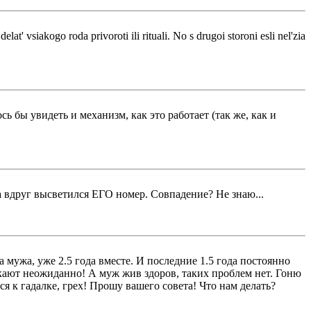
lat' vsiakogo roda privoroti ili rituali. No s drugoi storoni esli nel'zia
ь бы увидеть и механизм, как это работает (так же, как и
на вдруг высветился ЕГО номер. Совпадение? Не знаю...
а мужа, уже 2.5 года вместе. И последние 1.5 года постоянно
кают неожиданно! А муж жив здоров, таких проблем нет. Гоню
ся к гадалке, грех! Прошу вашего совета! Что нам делать?