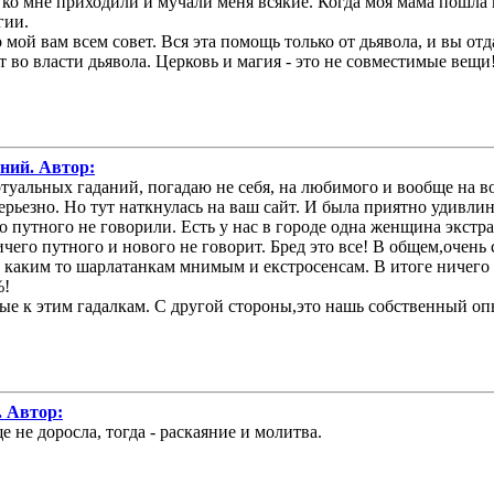
ко мне приходили и мучали меня всякие. Когда моя мама пошла в
гии.
мой вам всем совет. Вся эта помощь только от дьявола, и вы отда
т во власти дьявола. Церковь и магия - это не совместимые вещи
аний. Автор:
иртуальных гаданий, погадаю не себя, на любимого и вообще на
 серьезно. Но тут наткнулась на ваш сайт. И была приятно уди
 путного не говорили. Есть у нас в городе одна женщина экстрас
ичего путного и нового не говорит. Бред это все! В общем,очень
к каким то шарлатанкам мнимым и екстросенсам. В итоге ничего 
%!
 к этим гадалкам. С другой стороны,это нашь собственный опыт
. Автор:
 не доросла, тогда - раскаяние и молитва.