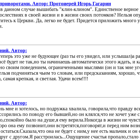
 приворотами. Автор: Протоиерей Игорь Гагарин
в данном случае вышибать "клин-клином". Единственое верное р
ослествиях в своей жизни и в жизни своих потомков? Нельзя оп
тесь к Церкви. Да, легко не будет. Придется приложить много у
и.
аний. Автор:
 теперь это уже не будующее (раз ты его увидел, или услышал)а 
 всё будет не так,но ты начинаешь автоматически этого ждать, и 
. но своим поведением, ограниченными мыслями (он и так мне уг
нельзя подчиняться чьим то словам, или предсказаниям, хорошо, 
, самая крепкая, и светлая. Удачи всем!!!!
аний. Автор:
ень мне и хотелось, но подружка хвалила, говорила,что правду в
сорились по поводу его бывшей,но он клялся,что не хочет уже с 
но,спокойно было на душе,я ему верила.Никогда в жизни не чувств
оро она ему позвонит,они встретятся,поговорят,и перед ним возни
остаться.Сказала,что она не будет с ним,у нее есть мальчик и он
уг с другом.Я расстроилась...Ощущение счастья пропало,стало 