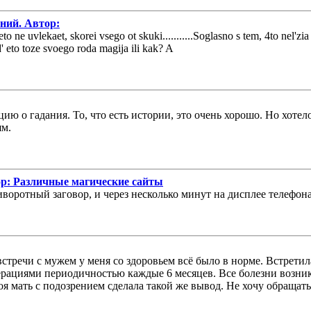
аний. Автор:
ne uvlekaet, skorei vsego ot skuki...........Soglasno s tem, 4to nel'zia de
 eto toze svoego roda magija ili kak? A
 о гадания. То, что есть истории, это очень хорошо. Но хотелос
ям.
ор: Различные магические сайты
риворотный заговор, и через несколько минут на дисплее телефо
встречи с мужем у меня со здоровьем всё было в норме. Встретил
ерациями периодичностью каждые 6 месяцев. Все болезни возни
оя мать с подозрением сделала такой же вывод. Не хочу обращать