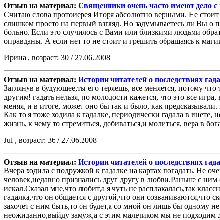
Отзыв на материал:
Священники очень часто имеют дело с
Считаю слова протоиерея Игоря абсолютно верными. Не стоит 
слишком просто на первый взгляд. Но задумываетесь ли Вы о п
больно. Если это случилось с Вами или близкими людьми обрати
оправданы. А если нет то не стоит и грешить обращаясь к маги
Ирина , возраст: 30 / 27.06.2008
Отзыв на материал:
Истории читателей о последствиях гад
Заглянув в будующее,ты его теряешь, все меняется, потому что
другим! гадать нельзя, по молодости кажется, что это все игра,
меняя, и в итоге, может оно бы так и было, как предсказывали
Как то я тоже ходила к гадалке, периодически гадала в инете, 
жизнь, к чему то стремиться, добиваться,и молиться, вера в бога
Jul , возраст: 36 / 27.06.2008
Отзыв на материал:
Истории читателей о последствиях гад
Вчера ходила с подружкой к гадалке на картах погадать. Не оч
человек,недавно признались друг другу в любви.Раньше с ним с
искал.Сказал мне,что любит,а я чуть не расплакалась,так класс
гадалка,что он общается с другой,что они созваниваются,что ск
захочет с ним быть,то он будет,а со мной он лишь бы одному не 
неожиданно,выйду замуж,а с этим мальчиком мы не подходим др