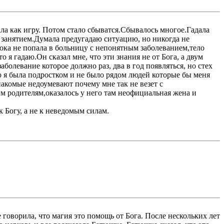
ала как игру. Потом стало сбыватся.Сбывалось многое.Гадала
м занятием.Думала предугадаю ситуацию, но никогда не
 пока не попала в больницу с непонятным заболеванием,тело
 я гадаю.Он сказал мне, что эти знания не от Бога, а двум
заболевание которое должно раз, два в год появляться, но стех
лаю я была подростком и не было рядом людей которые бы меня
накомые недоумевают почему мне так не везет с
м родителям,оказалось у него там неофициальная жена и
 Богу, а не к неведомым силам.
 говорила, что магия это помощь от Бога. После нескольких лет