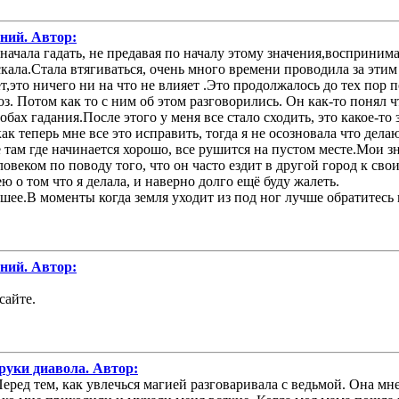
аний. Автор:
 начала гадать, не предавая по началу этому значения,восприним
скала.Стала втягиваться, очень много времени проводила за эти
ет,это ничего ни на что не влияет .Это продолжалось до тех пор
. Потом как то с ним об этом разговорились. Он как-то понял что
обах гадания.После этого у меня все стало сходить, это какое-то 
как теперь мне все это исправить, тогда я не осозновала что де
там где начинается хорошо, все рушится на пустом месте.Мои з
ком по поводу того, что он часто ездит в другой город к свои
 о том что я делала, и наверно долго ещё буду жалеть.
ее.В моменты когда земля уходит из под ног лучше обратитесь к
аний. Автор:
сайте.
руки диавола. Автор:
еред тем, как увлечься магией разговаривала с ведьмой. Она мне