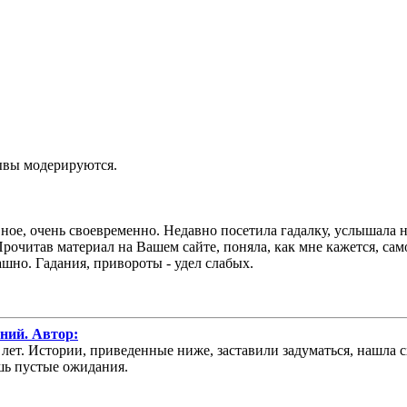
зывы модерируются.
вное, очень своевременно. Недавно посетила гадалку, услышала 
рочитав материал на Вашем сайте, поняла, как мне кажется, самое
ашно. Гадания, привороты - удел слабых.
аний. Автор:
 лет. Истории, приведенные ниже, заставили задуматься, нашла 
шь пустые ожидания.