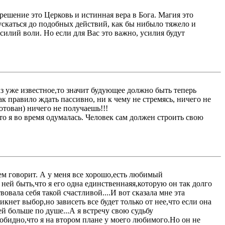
ешение это Церковь и истинная вера в Бога. Магия это
ускаться до подобных действий, как бы нибыло тяжело и
силий воли. Но если для Вас это важно, усилия будут
раз уже известное,то значит будующее должно быть теперь
как правило ждать пассивно, ни к чему не стремясь, ничего не
отован) ничего не получаешь!!!
что я во время одумалась. Человек сам должен строить свою
сем говорит. А у меня все хорошо,есть любимый
ней быть,что я его одна единственнаяя,которую он так долго
овала себя такой счастливой....И вот сказала мне эта
кнет выбор,но зависеть все будет только от нее,что если она
 ей больше по душе...А я встречу свою судьбу
обидно,что я на втором плане у моего любимого.Но он не