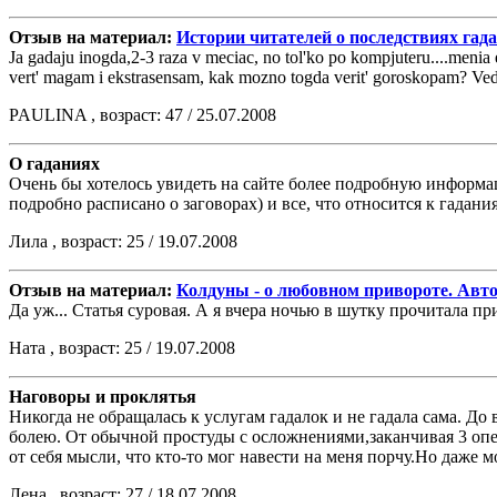
Отзыв на материал:
Истории читателей о последствиях гад
Ja gadaju inogda,2-3 raza v meciac, no tol'ko po kompjuteru....menia eto 
vert' magam i ekstrasensam, kak mozno togda verit' goroskopam? Ved'
PAULINA , возраст: 47 / 25.07.2008
О гаданиях
Очень бы хотелось увидеть на сайте более подробную информацию
подробно расписано о заговорах) и все, что относится к гадани
Лила , возраст: 25 / 19.07.2008
Отзыв на материал:
Колдуны - о любовном привороте. Авт
Да уж... Статья суровая. А я вчера ночью в шутку прочитала п
Ната , возраст: 25 / 19.07.2008
Наговоры и проклятья
Никогда не обращалась к услугам гадалок и не гадала сама. До 
болею. От обычной простуды с осложнениями,заканчивая 3 оп
от себя мысли, что кто-то мог навести на меня порчу.Но даже м
Лена , возраст: 27 / 18.07.2008