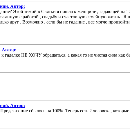
аний. Автор:
адание? Этой зимой в Святки я пошла к женщине , гадающей на Та
вязанную с работой , свадьбу и счастливую семейную жизнь . Я по
 только друг . Возможно , если бы не гадание , все могло произойт
. Автор:
 к гадалке НЕ ХОЧУ обращаться, а какая то не чистая сила как бы
аний. Автор:
Предсказание сбылось на 100%. Теперь есть 2 человека, которые 