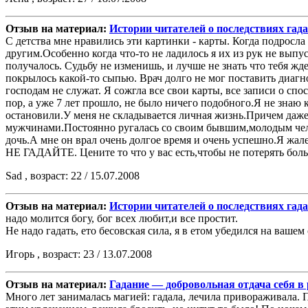
Отзыв на материал:
Истории читателей о последствиях гад
С детства мне нравились эти картинки - карты. Когда подросла
другим.Особенно когда что-то не ладилось я их из рук не выпу
получалось. Судьбу не изменишь, и лучше не знать что тебя жд
покрылось какой-то сыпью. Врач долго не мог поставить диагноз
господам не служат. Я сожгла все свои карты, все записи о спос
пор, а уже 7 лет прошло, не было ничего подобного.Я не знаю 
остановили.У меня не складывается личная жизнь.Причем даже 
мужчинами.Постоянно ругалась со своим бывшим,молодым челове
дочь.А мне он врал очень долгое время и очень успешно.Я жалею
НЕ ГАДАЙТЕ. Цените то что у вас есть,чтобы не потерять больш
Sad , возраст: 22 / 15.07.2008
Отзыв на материал:
Истории читателей о последствиях гад
надо молится богу, бог всех любит,и все простит.
Не надо гадать, ето беcовская сила, я в етом убедился на вашем 
Игорь , возраст: 23 / 13.07.2008
Отзыв на материал:
Гадание — добровольная отдача себя в 
Много лет занималась магией: гадала, лечила привораживала. П