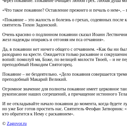
Через покаяние. Покаяние очищает любой грех. Любая душа мож
«Что такое покаяние? Оставление прежнего и печаль о нем», 
«Покаяние – это жалость и болезнь о грехах, содеянных после
святитель Тихон Задонский.
Очень красиво о подлинном покаянии сказал Иоанн Лествичник
жезл надежды опираясь и отгоняя им пса отчаяния».
Да, в покаянии нет ничего общего с отчаянием. «Как бы ни бы
разодрано на кресте. Ожидается только раскаяние и сокрушени
вопий: помилуй мя, Боже, по велицей милости Твоей, – и не п
преподобный Никодим Святогорец.
Покаяние – не бездеятельно. «Дело покаяния совершается трем
преподобный Макарий Великий.
Огромное значение для полноты покаяние имеет церковное та
рукописание наших согрешений, а причащение истинного Тела
И не откладывайте начало покаяния до момента, когда будете 
но уже Бог готов простить нас. Святитель Феофан Затворник: «
кто обратится к Нему с раскаянием».
©
Zagovor.ru