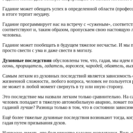
Гадание может обещать успех в определенной области (професс
в итоге терпит неудачу.
Гадание программирует нас на встречу с «суженым», соответ
соответствуют и, таким образом, пропускаем свою настоящую л
человека.
Гадание может пообещать в будущем тяжелое несчастье. И мы пр
просто свести с ума и даже свести в могилу.
Духовные последствия
обусловлены тем, что, гадая, мы идем п
огонь, прорицатель, гадатель, ворожея, чародей, обаятель, 
Самым легким из духовных последствий является зависимость 
жизненной сложности, любого вопроса, человек не пользуется ра
не может в любой момент свернуть в ту или иную сторону.
Это последствие мы назвали легким только сравнительно. На с
человек попадает в тяжелую автомобильную аварию, ломает поз
гаданий лучше? Разница только в том, что в состоянии зависим
Ещё более тяжелые духовные последствия возникают тогда, ког
гадая путем призывания духов.
Напрасно думать, что большинство гадалок шарлатанки. Ведь 