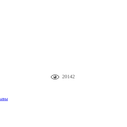
20142
зывы