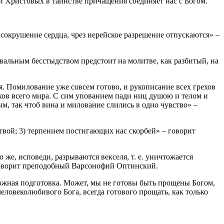
и Христовых в таинстве причащения соединяет нас с Богом.
 сокрушение сердца, чрез иерейское разрешение отпускаются» –
вальным бесстыдством предстоит на молитве, как разбитый, на
я. Помилование уже совсем готово, и рукописание всех грехов
ехов всего мира. С сим упованием пади ниц душою и телом и
м, так чтоб вина и милование слились в одно чувство» –
твой; 3) терпением постигающих нас скорбей» – говорит
о же, исповеди, разрываются векселя, т. е. уничтожается
говорит преподобный Варсонофий Оптинский.
зможная подготовка. Может, мы не готовы быть прощены Богом,
еловеколюбивого Бога, всегда готового прощать, как только