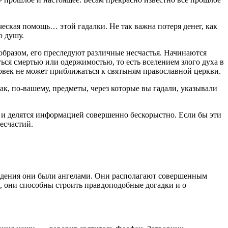
еская помощь… этой гадалки. Не так важна потеря денег, как
ю душу.
 образом, его преследуют различные несчастья. Начинаются
ся смертью или одержимостью, то есть вселением злого духа в
еловек не может приближаться к святыням православной церкви.
как, по-вашему, предметы, через которые вы гадали, указывали
а» и делятся информацией совершенно бескорыстно. Если бы эти
несчастий.
падения они были ангелами. Они располагают совершенным
, они способны строить правдоподобные догадки и о