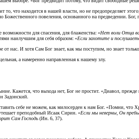
ашем выборе. «Бог предвидит потому, что видит свободные реше
ит то, что находится в нашей власти, но не предопределяет этого
ло Божественного повеления, основанного на предведении. Бог, 
 возможности для спасения, для блаженства: «
Нет воли Отца ва
ями наилучшим для себя образом: «
Если захотите и послушаете
е от нас. И хотя Сам Бог знает, как мы поступим, но знает тольк
цельная, а намеренно направленная к нашему злу.
ние. Кажется, что выхода нет, Бог не простит. «Диавол, прежде 
он Задонский.
тавить себе не можем, как милосерден к нам Бог. «Помни, что Хр
– утешает преподобный Исаак Сирин. «
Если мы неверны, Он преб
ворит Сам Господь
(Ин. 6, 37).