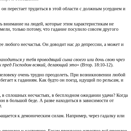
он перестает трудиться в этой области с должным усердием и
ь внимание на людей, которые этим характеристикам не
ели, только потому, что гадание посулило совсем другого
ее любого несчастья. Он доводит нас до депрессии, а может и
аходиться у тебя проводящий сына своего или дочь свою чрез
к пред Господом всякий, делающий это
» (Втор. 18:10-12).
 человеку очень трудно преодолеть. При возникновении любой
бегает к гаданиям. Как будто он поезд, идущий по рельсам, и
ю, в сплошных несчастьях, в бесплодном ожидании удачи? Когда
он в большой беде. А разве находиться в зависимости от
.
ращается к демоническим силам. Например, через гадалку или
 прошлое и настоящее. Бесам прекрасно известно всё прошлое