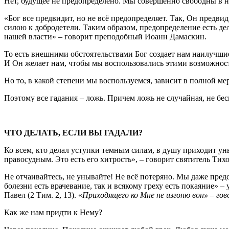
Нет, будущее не предопределено. Мы совершенно свободны в н
«Бог все предвидит, но не всё предопределяет. Так, Он предвид
силою к добродетели. Таким образом, предопределение есть де
нашей власти» – говорит преподобный Иоанн Дамаскин.
То есть внешними обстоятельствами Бог создает нам наилучшие
И Он желает нам, чтобы мы воспользовались этими возможност
Но то, в какой степени мы воспользуемся, зависит в полной мер
Поэтому все гадания – ложь. Причем ложь не случайная, не бес
ЧТО ДЕЛАТЬ, ЕСЛИ ВЫ ГАДАЛИ?
Ко всем, кто делал уступки темным силам, в душу приходит уны
правосудным. Это есть его хитрость», – говорит святитель Тих
Не отчаивайтесь, не унывайте! Не всё потеряно. Мы даже предс
болезни есть врачевание, так и всякому греху есть покаяние» 
Павел (2 Тим. 2, 13). «
Приходящего ко Мне не изгоню вон» – го
Как же нам придти к Нему?