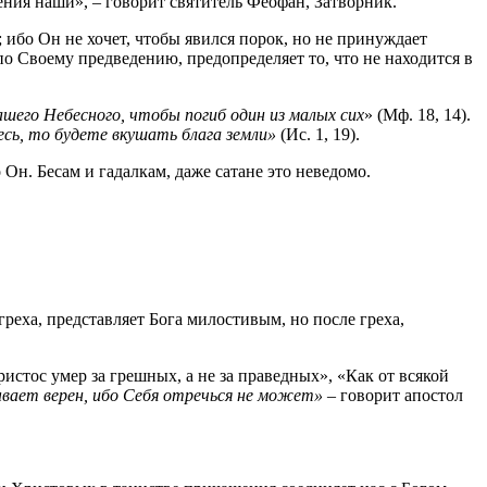
ния наши», – говорит святитель Феофан, Затворник.
; ибо Он не хочет, чтобы явился порок, но не принуждает
по Своему предведению, предопределяет то, что не находится в
шего Небесного, чтобы погиб один из малых сих
» (Мф. 18, 14).
сь, то будете вкушать блага земли»
(Ис. 1, 19).
о Он. Бесам и гадалкам, даже сатане это неведомо.
греха, представляет Бога милостивым, но после греха,
истос умер за грешных, а не за праведных», «Как от всякой
ывает верен, ибо Себя отречься не может»
– говорит апостол