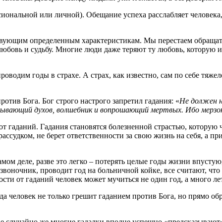
иональной или личной). Обещание успеха расслабляет человека, 
ствующим определенным характеристикам. Мы перестаем обращат
юбовь и судьбу. Многие люди даже теряют ту любовь, которую им
оводим годы в страхе. А страх, как известно, сам по себе тяжел
ротив Бога. Бог строго настрого запретил гадания: «
Не должен н
вызывающий духов, волшебник и вопрошающий мертвых. Ибо мерзо
от гаданий. Гадания становятся болезненной страстью, которую
ссудком, не берет ответственности за свою жизнь на себя, а при
амом деле, разве это легко – потерять целые годы жизни впусту
воночник, проводит год на больничной койке, все считают, что 
ости от гаданий человек может мучиться не один год, а много лет
да человек не только грешит гаданием против Бога, но прямо об
не случайно же многие гадалки вполне успешно «предсказывают»