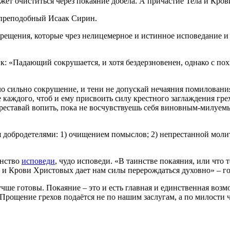
ет очиститься через покаяние добела. А причастие Тела и Кров
– преподобный Исаак Сирин.
 крещения, которые чрез нелицемерное и истинное исповедание и
: «Падающий сокрушается, и хотя бездерзновенен, однако с пох
ло сильно сокрушение, и тени не допускай нечаяния помиловани
е каждого, чтоб и ему присвоить силу крестного заглаждения гр
ереставай вопить, пока не восчувствуешь себя виновным-милуемы
я добродетелями: 1) очищением помыслов; 2) непрестанной моли
инство
исповеди
, чудо исповеди. «В таинстве покаяния, или что т
 и Крови Христовых дает нам силы перерождаться духовно» – 
лучше готовы. Покаяние – это и есть главная и единственная во
Прощение грехов подаётся не по нашим заслугам, а по милости ч