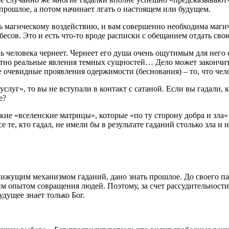
 прошлое, а потом начинает лгать о настоящем или будущем.
сь магическому воздействию, и вам совершенно необходима магич
бесов. Это и есть что-то вроде расписки с обещанием отдать сво
знь человека чернеет. Чернеет его душа очень ощутимым для него
тно реальные явления темных сущностей… Дело может закончить
лее очевидные проявления одержимости (беснования) – то, что ч
услуг», то вы не вступали в контакт с сатаной. Если вы гадали, 
е?
такие «вселенские матрицы», которые «по ту сторону добра и зл
 те, кто гадал, не имели бы в результате гаданий столько зла и 
движущим механизмом гаданий, дано знать прошлое. До своего 
м опытом совращения людей. Поэтому, за счет рассудительности
дущее знает только Бог.