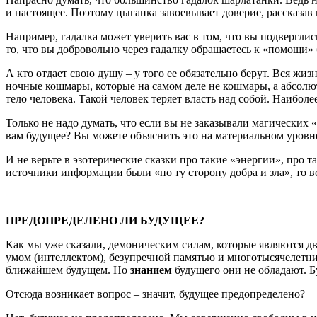
и настоящее. Поэтому цыганка завоевывает доверие, рассказав
Например, гадалка может уверить вас в том, что вы подвергли
то, что вы добровольно через гадалку обращаетесь к «помощи» 
А кто отдает свою душу – у того ее обязательно берут. Вся жи
ночные кошмары, которые на самом деле не кошмары, а абсолю
тело человека. Такой человек теряет власть над собой. Наибо
Только не надо думать, что если вы не заказывали магических «
вам будущее? Вы можете объяснить это на материальном уровн
И не верьте в эзотерические сказки про такие «энергии», про 
источники информации были «по ту сторону добра и зла», то все
ПРЕДОПРЕДЕЛЕНО ЛИ БУДУЩЕЕ?
Как мы уже сказали, демоническим силам, которые являются 
умом (интеллектом), безупречной памятью и многотысячелетни
ближайшем будущем. Но
знанием
будущего они не обладают. Бу
Отсюда возникает вопрос – значит, будущее предопределено?