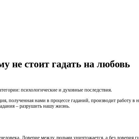
у не стоит гадать на любовь
атегории: психологические и духовные последствия.
ия, полученная нами в процессе гаданий, производит работу в 
гадания – разрушить нашу жизнь.
еловека. Доверие между людьми уничтожается, а без доверия г