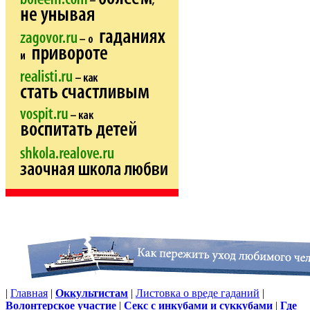
|
Главная
|
Оккультистам
|
Листовка о вреде гаданий
|
Волонтерское участие
|
Секс с инкубами и суккубами
|
Где