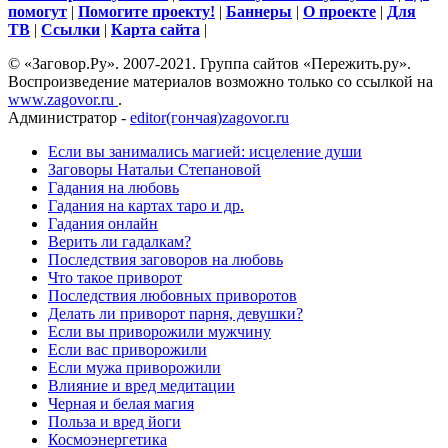
помогут
|
Помогите проекту!
|
Баннеры
|
О проекте
|
Для
ТВ
|
Ссылки
|
Карта сайта
|
© «Заговор.Ру». 2007-2021. Группа сайтов «Пережить.ру».
Воспроизведение материалов возможно только со ссылкой на
www.zagovor.ru
.
Администратор -
editor(гончая)zagovor.ru
Если вы занимались магией: исцеление души
Заговоры Натальи Степановой
Гадания на любовь
Гадания на картах таро и др.
Гадания онлайн
Верить ли гадалкам?
Последствия заговоров на любовь
Что такое приворот
Последствия любовных приворотов
Делать ли приворот парня, девушки?
Если вы приворожили мужчину
Если вас приворожили
Если мужа приворожили
Влияние и вред медитации
Черная и белая магия
Польза и вред йоги
Космоэнергетика