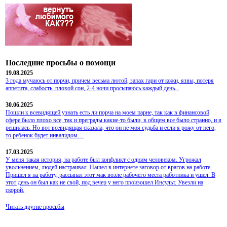
Последние просьбы о помощи
19.08.2025
3 года мучаюсь от порчи, причем весьма лютой, запах гари от кожи, язвы, потеря
аппетита, слабость, плохой сон, 2-4 ночи просыпаюсь каждый день...
30.06.2025
Пошли к всевидящей узнать есть ли порча на моем парне, так как в финансовой
сфере было плохо все, так и преграды какие-то были, в общем все было странно, и я
решилась. Но вот всевидящая сказала, что он не моя судьба и если я рожу от него,
то ребенок будет инвалидом…
17.03.2025
У меня такая история, на работе был конфликт с одним человеком. Угрожал
увольнением, людей настраивал. Нашел в интернете заговор от врагов на работе.
Пришел я на работу, рассыпал этот мак возле рабочего места работника и ушел. В
этот день он был как не свой, под вечер у него произошел Инсульт. Увезли на
скорой.
Читать другие просьбы