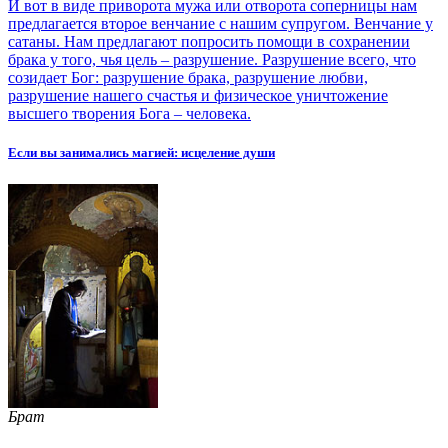
И вот в виде приворота мужа или отворота соперницы нам
предлагается второе венчание с нашим супругом. Венчание у
сатаны. Нам предлагают попросить помощи в сохранении
брака у того, чья цель – разрушение. Разрушение всего, что
созидает Бог: разрушение брака, разрушение любви,
разрушение нашего счастья и физическое уничтожение
высшего творения Бога – человека.
Если вы занимались магией: исцеление души
Брат