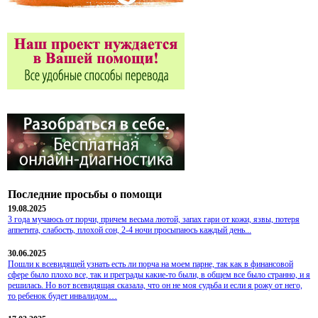
Последние просьбы о помощи
19.08.2025
3 года мучаюсь от порчи, причем весьма лютой, запах гари от кожи, язвы, потеря
аппетита, слабость, плохой сон, 2-4 ночи просыпаюсь каждый день...
30.06.2025
Пошли к всевидящей узнать есть ли порча на моем парне, так как в финансовой
сфере было плохо все, так и преграды какие-то были, в общем все было странно, и я
решилась. Но вот всевидящая сказала, что он не моя судьба и если я рожу от него,
то ребенок будет инвалидом…