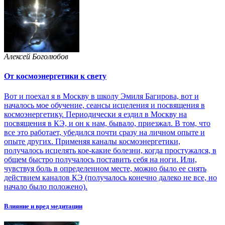
Алексей Боголюбов
От космоэнергетики к свету
Вот и поехал я в Москву в школу Эмиля Багирова, вот и
началось мое обучение, сеансы исцеления и посвящения в
космоэнергетику. Периодически я ездил в Москву на
посвящения в КЭ, и он к нам, бывало, приезжал. В том, что
все это работает, убедился почти сразу на личном опыте и
опыте других. Применяя каналы космоэнергетики,
получалось исцелять кое-какие болезни, когда простужался, в
общем быстро получалось поставить себя на ноги. Или,
чувствуя боль в определенном месте, можно было ее снять
действием каналов КЭ (получалось конечно далеко не все, но
начало было положено).
Влияние и вред медитации