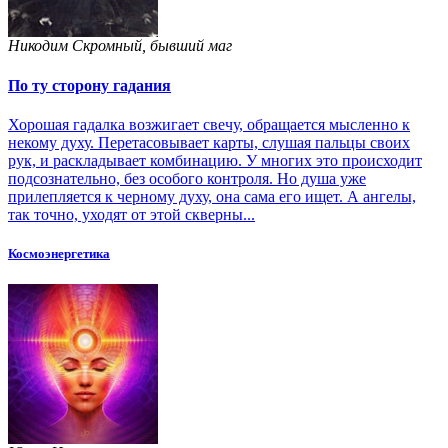
Никодим Скромный, бывший маг
По ту сторону гадания
Хорошая гадалка возжигает свечу, обращается мысленно к
некому духу. Перетасовывает карты, слушая пальцы своих
рук, и раскладывает комбинацию. У многих это происходит
подсознательно, без особого контроля. Но душа уже
прилепляется к черному духу, она сама его ищет. А ангелы,
так точно, уходят от этой скверны...
Космоэнергетика