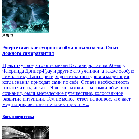
Анна
Энергетические сущности обманывали меня. Опыт
ложного саморазвития
Практикуя всё, что описывали Кастанеда, Тайша Абеляр,
Флоринда Доннер-Грау и другие его ученики, а также особую
гимнастику Тансёгрити, я достигла того уровня мадитаций,
когда знания приходят сами по себе. Отпала необходимость
что-то читать, искать. Я легко выходила за рамки обычного
сознания, были внетелесные путешествия, колоссальное
развитие интуиции. Тем не менее, ответ на вопрос, что дает
медитация, оказался не таким простым...
Космоэнергетика