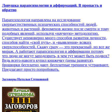
Ловушка парапсихологии и аффирмаций. В пропасть и
обратно
Парапсихология направлена на исследование
сверхъестественных психических способностей людей,
животных и растений, феноменов жизни после смерти и тому
подобных явлений, используя «научную» методологию.
Существует неимоверно много способов развития личности,
способов найти «свой путь», и «выявления» всяких
сверхспособностей. Скажу сразу — это прекрасный, но все же
мираж. А работают парапсихология и аффирмации потому,
что люди не могут заподозрить, в чем тут может быть подвох?
Ведь всего-навсего купил книжечку (цены разнятся),
брошюрки бесплатно дают, бесплатные тренинги устраивают.
Предлагают просто попробовать.
Заговоры Натальи Степановой