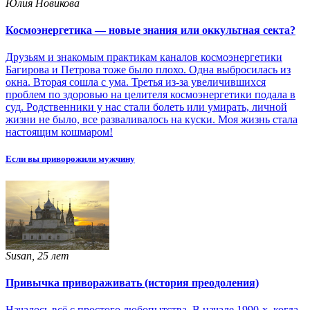
Юлия Новикова
Космоэнергетика — новые знания или оккультная секта?
Друзьям и знакомым практикам каналов космоэнергетики
Багирова и Петрова тоже было плохо. Одна выбросилась из
окна. Вторая сошла с ума. Третья из-за увеличившихся
проблем по здоровью на целителя космоэнергетики подала в
суд. Родственники у нас стали болеть или умирать, личной
жизни не было, все разваливалось на куски. Моя жизнь стала
настоящим кошмаром!
Если вы приворожили мужчину
Susan, 25 лет
Привычка привораживать (история преодоления)
Началось всё с простого любопытства. В начале 1990-х, когда