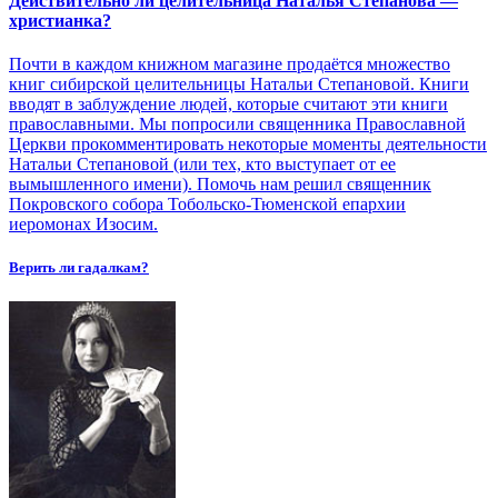
Действительно ли целительница Наталья Степанова —
христианка?
Почти в каждом книжном магазине продаётся множество
книг сибирской целительницы Натальи Степановой. Книги
вводят в заблуждение людей, которые считают эти книги
православными. Мы попросили священника Православной
Церкви прокомментировать некоторые моменты деятельности
Натальи Степановой (или тех, кто выступает от ее
вымышленного имени). Помочь нам решил священник
Покровского собора Тобольско-Тюменской епархии
иеромонах Изосим.
Верить ли гадалкам?