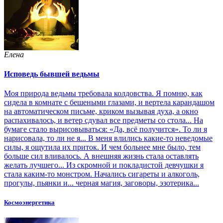
Елена
Исповедь бывшей ведьмы
Моя природа ведьмы требовала колдовства. Я помню, как
сидела в комнате с бешеными глазами, и вертела карандашом
на автоматическом письме, криком вызывая духа, а окно
распахивалось, и ветер сдувал все предметы со стола... На
бумаге стало вырисовываться: «Да, всё получится». То ли я
нарисовала, то ли не я... В меня влились какие-то неведомые
силы, я ощутила их приток. И чем больнее мне было, тем
больше сил вливалось. А внешняя жизнь стала оставлять
желать лучшего... Из скромной и покладистой девчушки я
стала каким-то монстром. Начались сигареты и алкоголь,
прогулы, пьянки и... черная магия, заговоры, эзотерика...
Космоэнергетика