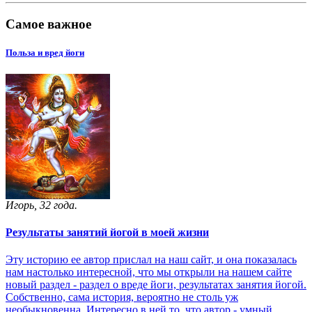
Самое важное
Польза и вред йоги
Игорь, 32 года.
Результаты занятий йогой в моей жизни
Эту историю ее автор прислал на наш сайт, и она показалась
нам настолько интересной, что мы открыли на нашем сайте
новый раздел - раздел о вреде йоги, результатах занятия йогой.
Собственно, сама история, вероятно не столь уж
необыкновенна. Интересно в ней то, что автор - умный