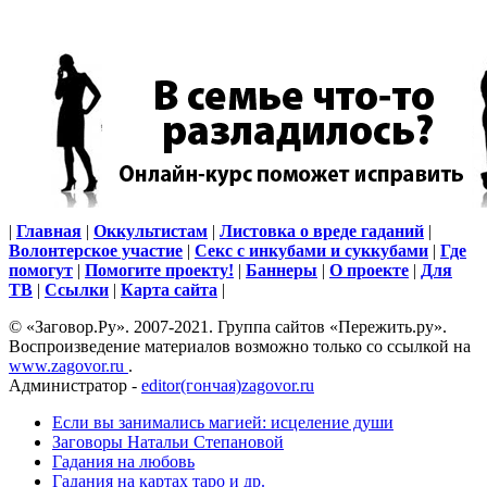
|
Главная
|
Оккультистам
|
Листовка о вреде гаданий
|
Волонтерское участие
|
Секс с инкубами и суккубами
|
Где
помогут
|
Помогите проекту!
|
Баннеры
|
О проекте
|
Для
ТВ
|
Ссылки
|
Карта сайта
|
© «Заговор.Ру». 2007-2021. Группа сайтов «Пережить.ру».
Воспроизведение материалов возможно только со ссылкой на
www.zagovor.ru
.
Администратор -
editor(гончая)zagovor.ru
Если вы занимались магией: исцеление души
Заговоры Натальи Степановой
Гадания на любовь
Гадания на картах таро и др.