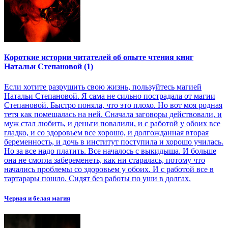
Короткие истории читателей об опыте чтения книг
Натальи Степановой (1)
Если хотите разрушить свою жизнь, пользуйтесь магией
Натальи Степановой. Я сама не сильно пострадала от магии
Степановой. Быстро поняла, что это плохо. Но вот моя родная
тетя как помешалась на ней. Сначала заговоры действовали, и
муж стал любить, и деньги повалили, и с работой у обоих все
гладко, и со здоровьем все хорошо, и долгожданная вторая
беременность, и дочь в институт поступила и хорошо училась.
Но за все надо платить. Все началось с выкидыша. И больше
она не смогла забеременеть, как ни старалась, потому что
начались проблемы со здоровьем у обоих. И с работой все в
тартарары пошло. Сидят без работы по уши в долгах.
Черная и белая магия