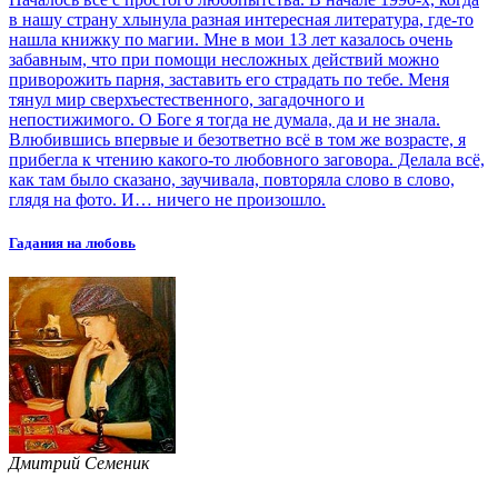
в нашу страну хлынула разная интересная литература, где-то
нашла книжку по магии. Мне в мои 13 лет казалось очень
забавным, что при помощи несложных действий можно
приворожить парня, заставить его страдать по тебе. Меня
тянул мир сверхъестественного, загадочного и
непостижимого. О Боге я тогда не думала, да и не знала.
Влюбившись впервые и безответно всё в том же возрасте, я
прибегла к чтению какого-то любовного заговора. Делала всё,
как там было сказано, заучивала, повторяла слово в слово,
глядя на фото. И… ничего не произошло.
Гадания на любовь
Дмитрий Семеник