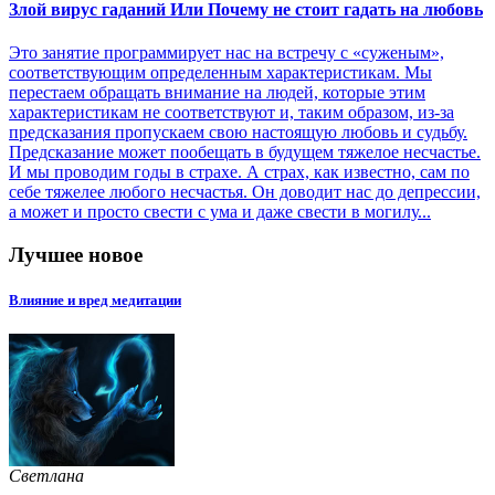
Злой вирус гаданий Или Почему не стоит гадать на любовь
Это занятие программирует нас на встречу с «суженым»,
соответствующим определенным характеристикам. Мы
перестаем обращать внимание на людей, которые этим
характеристикам не соответствуют и, таким образом, из-за
предсказания пропускаем свою настоящую любовь и судьбу.
Предсказание может пообещать в будущем тяжелое несчастье.
И мы проводим годы в страхе. А страх, как известно, сам по
себе тяжелее любого несчастья. Он доводит нас до депрессии,
а может и просто свести с ума и даже свести в могилу...
Лучшее новое
Влияние и вред медитации
Светлана