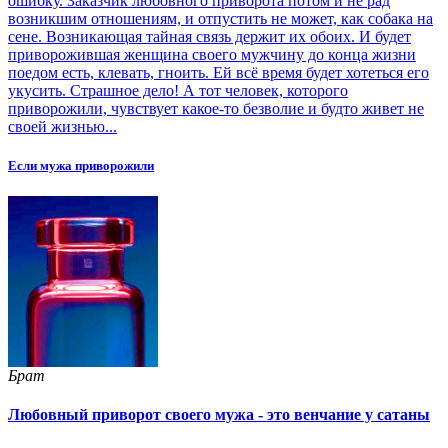
ошибку. Заказчик любовного приворота потом и не рад
возникшим отношениям, и отпустить не может, как собака на
сене. Возникающая тайная связь держит их обоих. И будет
приворожившая женщина своего мужчину до конца жизни
поедом есть, клевать, гноить. Ей всё время будет хотеться его
укусить. Страшное дело! А тот человек, которого
приворожили, чувствует какое-то безволие и будто живет не
своей жизнью...
Если мужа приворожили
Брат
Любовный приворот своего мужа - это венчание у сатаны