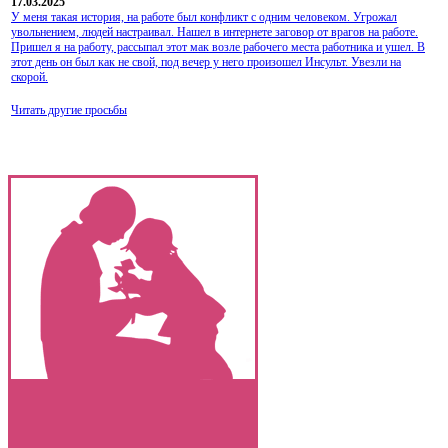
17.03.2025
У меня такая история, на работе был конфликт с одним человеком. Угрожал
увольнением, людей настраивал. Нашел в интернете заговор от врагов на работе.
Пришел я на работу, рассыпал этот мак возле рабочего места работника и ушел. В
этот день он был как не свой, под вечер у него произошел Инсульт. Увезли на
скорой.
Читать другие просьбы