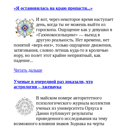
«Я остановилась на краю пропасти...»
И вот, через некоторое время наступает
день, когда ты не можешь выйти из
гороскопа. Ощущение как у девушки в
«Газонокосилыцике» — выход в
другую реальность. Нет времени, нет
понятий «верх-низ», только ощущение движения,
затягивания, словно летишь куда-то в кроличью
нору, но полет этот крайне неприятный, как
падение...
Читать дальше
Ученые в очередной раз доказали, что
астрология – лженаука
В майском номере авторитетного
психологического журнала коллектив
ученых из университета Орхуса в
Дании публикует результаты
проведенного исследования на тему
возможного влияния знаков Зодиака на черты