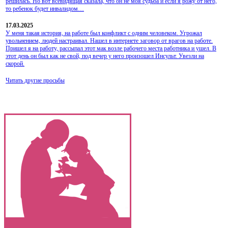
решилась. Но вот всевидящая сказала, что он не моя судьба и если я рожу от него,
то ребенок будет инвалидом…
17.03.2025
У меня такая история, на работе был конфликт с одним человеком. Угрожал
увольнением, людей настраивал. Нашел в интернете заговор от врагов на работе.
Пришел я на работу, рассыпал этот мак возле рабочего места работника и ушел. В
этот день он был как не свой, под вечер у него произошел Инсульт. Увезли на
скорой.
Читать другие просьбы