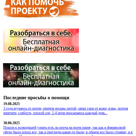
Последние просьбы о помощи
19.08.2025
3 года мучаюсь от порчи, причем весьма лютой, запах гари от кожи, язвы, потеря
аппетита, слабость, плохой сон, 2-4 ночи просыпаюсь каждый день...
30.06.2025
Пошли к всевидящей узнать есть ли порча на моем парне, так как в финансовой
сфере было плохо все, так и преграды какие-то были, в общем все было странно, и я