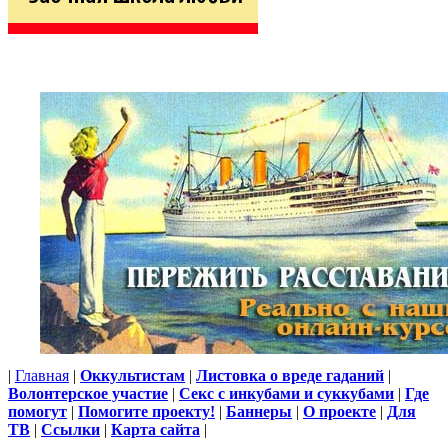
|
Главная
|
Оккультистам
|
Листовка о вреде гаданий
|
Волонтерское участие
|
Секс с инкубами и суккубами
|
Где
помогут
|
Помогите проекту!
|
Баннеры
|
О проекте
|
Для
ТВ
|
Ссылки
|
Карта сайта
|