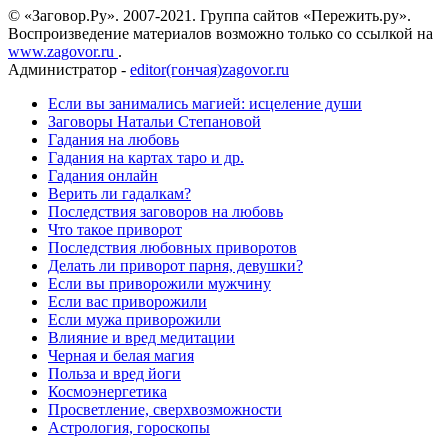
© «Заговор.Ру». 2007-2021. Группа сайтов «Пережить.ру».
Воспроизведение материалов возможно только со ссылкой на
www.zagovor.ru
.
Администратор -
editor(гончая)zagovor.ru
Если вы занимались магией: исцеление души
Заговоры Натальи Степановой
Гадания на любовь
Гадания на картах таро и др.
Гадания онлайн
Верить ли гадалкам?
Последствия заговоров на любовь
Что такое приворот
Последствия любовных приворотов
Делать ли приворот парня, девушки?
Если вы приворожили мужчину
Если вас приворожили
Если мужа приворожили
Влияние и вред медитации
Черная и белая магия
Польза и вред йоги
Космоэнергетика
Просветление, сверхвозможности
Астрология, гороскопы