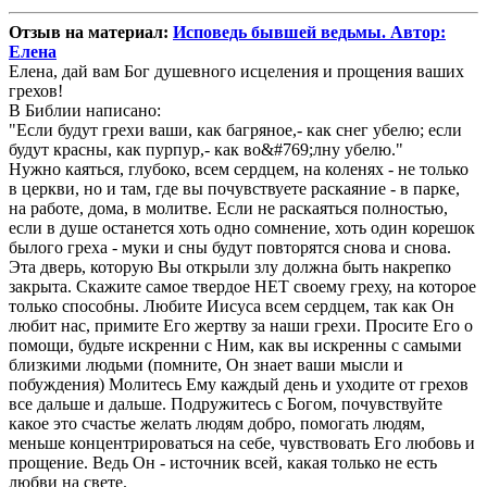
Отзыв на материал:
Исповедь бывшей ведьмы. Автор:
Елена
Елена, дай вам Бог душевного исцеления и прощения ваших
грехов!
В Библии написано:
"Если будут грехи ваши, как багряное,- как снег убелю; если
будут красны, как пурпур,- как во&#769;лну убелю."
Нужно каяться, глубоко, всем сердцем, на коленях - не только
в церкви, но и там, где вы почувствуете раскаяние - в парке,
на работе, дома, в молитве. Если не раскаяться полностью,
если в душе останется хоть одно сомнение, хоть один корешок
былого греха - муки и сны будут повторятся снова и снова.
Эта дверь, которую Вы открыли злу должна быть накрепко
закрыта. Скажите самое твердое НЕТ своему греху, на которое
только способны. Любите Иисуса всем сердцем, так как Он
любит нас, примите Его жертву за наши грехи. Просите Его о
помощи, будьте искренни с Ним, как вы искренны с самыми
близкими людьми (помните, Он знает ваши мысли и
побуждения) Молитесь Ему каждый день и уходите от грехов
все дальше и дальше. Подружитесь с Богом, почувствуйте
какое это счастье желать людям добро, помогать людям,
меньше концентрироваться на себе, чувствовать Его любовь и
прощение. Ведь Он - источник всей, какая только не есть
любви на свете.