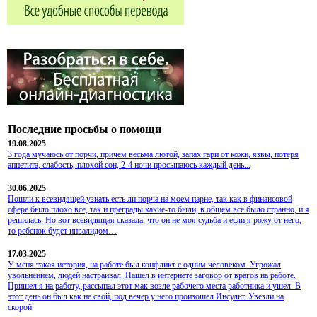
Последние просьбы о помощи
19.08.2025
3 года мучаюсь от порчи, причем весьма лютой, запах гари от кожи, язвы, потеря
аппетита, слабость, плохой сон, 2-4 ночи просыпаюсь каждый день...
30.06.2025
Пошли к всевидящей узнать есть ли порча на моем парне, так как в финансовой
сфере было плохо все, так и преграды какие-то были, в общем все было странно, и я
решилась. Но вот всевидящая сказала, что он не моя судьба и если я рожу от него,
то ребенок будет инвалидом…
17.03.2025
У меня такая история, на работе был конфликт с одним человеком. Угрожал
увольнением, людей настраивал. Нашел в интернете заговор от врагов на работе.
Пришел я на работу, рассыпал этот мак возле рабочего места работника и ушел. В
этот день он был как не свой, под вечер у него произошел Инсульт. Увезли на
скорой.