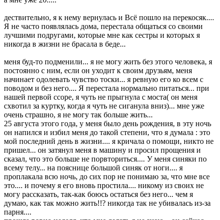
дествительно, я к нему вернулась и Всё пошло на перекосяк....
Я не часто появлялась дома, перестала общаться со своими
лучшими подругами, которые мне как сестры и которых я
никогда в жизни не брасала в беде...
меня буд-то подменили... я не могу жить без этого человека, я
постоянно с ним, если он уходит к своим друзьям, меня
начинает одолевать чувство тоски... я ревную его ко всем с
поводом и без него.... Я перестала нормально питаться... при
нашей первой ссоре, я чуть не прыгнула с моста( он меня
схвотил за куртку, когда я чуть не сиганула вниз)... мне уже
очень страшно, я не могу так больше жить...
25 августа этого года, у меня было день рождения, в эту ночь
он напился и избил меня до такой степени, что я думала : это
мой последний день в жизни.... я кричала о помощи, никто не
пришел... он затянул меня в машину и просил прощения и
сказал, что это больше не порвториться.... У меня синяки по
всему телу... на пояснице большой синяк от ноги.... я
проплакала всю ночь, до сих пор не понимаю за, что мне все
это.... и почему я его вновь простила.... никому из своих не
могу рассказать, так-как боюсь остаться без него... чем я
думаю, как так можно жить!!? никогда так не убивалась из-за
парня....