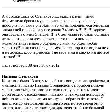
Администратор
А я столкнулась со Степановой... ездила к ней... меня
беременную бросил муж... приехав к ней в чужой горд.
простояв пол дня в очереди. и во когда подошла моя очередь.я
зашал кней и пробыла у нее ровно 3 минуты!!!!!!!!!!! короче.
она содрала с меня 5 тысяч!!!!! а 6 лет назад это были большие
деньги. отправела домой, сказав. что ничем помочь не
может,не видет нашего будущего с ним. но будет якобы
молиться!!! я до сих пор одна. мужа с тех пор и не видела не я
и не дочка... короче девочки!! не верьте ни в какую магию-всё
это зло!!!!!!
Лада , возраст: 38 лет / 30.07.2012
Наталья Степанова
Когда мне было 13 лет, у меня были свои детские проблемы, и
я написала письмо Наталье Степановой с просьбой помочь
мне справиться, отправила самую ценную на тот момент
фотографию с вложенным письмом, я так ждала помощи от
неё, но вскоре моё письмо вернулось обратно без ответа. Я
пыталась до неё дозвониться много раз, но всё время было
занято, или никто не подходил, для меня это было большой