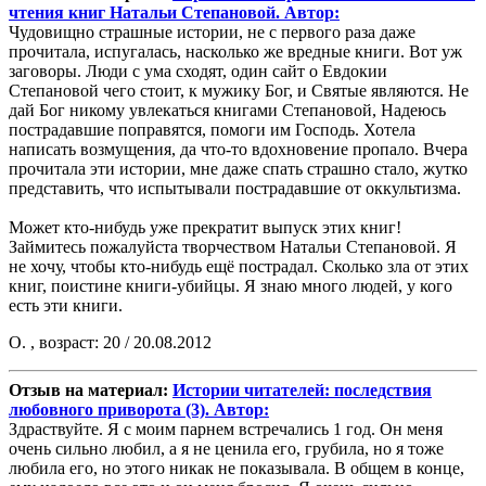
чтения книг Натальи Степановой. Автор:
Чудовищно страшные истории, не с первого раза даже
прочитала, испугалась, насколько же вредные книги. Вот уж
заговоры. Люди с ума сходят, один сайт о Евдокии
Степановой чего стоит, к мужику Бог, и Святые являются. Не
дай Бог никому увлекаться книгами Степановой, Надеюсь
пострадавшие поправятся, помоги им Господь. Хотела
написать возмущения, да что-то вдохновение пропало. Вчера
прочитала эти истории, мне даже спать страшно стало, жутко
представить, что испытывали пострадавшие от оккультизма.
Может кто-нибудь уже прекратит выпуск этих книг!
Займитесь пожалуйста творчеством Натальи Степановой. Я
не хочу, чтобы кто-нибудь ещё пострадал. Сколько зла от этих
книг, поистине книги-убийцы. Я знаю много людей, у кого
есть эти книги.
О. , возраст: 20 / 20.08.2012
Отзыв на материал:
Истории читателей: последствия
любовного приворота (3). Автор:
Здраствуйте. Я с моим парнем встречались 1 год. Он меня
очень сильно любил, а я не ценила его, грубила, но я тоже
любила его, но этого никак не показывала. В общем в конце,