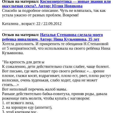
Отзыв на материал:
Космоэнергетика — новые знания или
оккультная секта?. Автор: Юлия Новикова
Спасибо за подробное описание. Чуть не вляпалась, так как
устала ужасно от разных проблем. Вовремя!
Каталина , возраст: 22 / 22.09.2012
Отзыв на материал:
Наталья Степанова сделала моего
ребенка инвалидом. Автор: Нина Кузьминова, 35 лет
Хотела дополнить. И прикрепить те обещания Н.Степановой
от 5 неприятностей, что использовала на своего ребёнка Нина
Кузьминова.
"На крепость для дитя ы
К сожалению, дети действительно стали слабее, чаще болеют.
Вот письмо, где мать пишет про своего ребенка: «…зрение
плохое, глазки косят, вздрагивает, плохо ест, рвет, плохо растут
волосики, очень худенькая, слабо ходит, одна не может
стоять…»
Вот неполный перечень жалоб мамы.
Раньше действительно бабка-повитуха, приняв роды, давала
роженице пять молитв, чтобы купать с наговором:
1. от всякого лиха,
2. на хорошую еду (аппетит),
3. чтоб крепким рос,