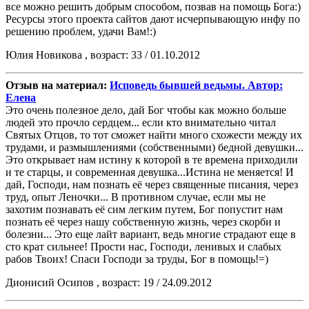
все можно решить добрым способом, позвав на помощь Бога:)
Ресурсы этого проекта сайтов дают исчерпывающую инфу по
решению проблем, удачи Вам!:)
Юлия Новикова , возраст: 33 / 01.10.2012
Отзыв на материал:
Исповедь бывшей ведьмы. Автор:
Елена
Это очень полезное дело, дай Бог чтобы как можно больше
людей это прочло сердцем... если кто внимательно читал
Святых Отцов, то тот сможет найти много схожести между их
трудами, и размышлениями (собственными) бедной девушки...
Это открывает нам истину к которой в те времена приходили
и те старцы, и современная девушка...Истина не меняется! И
дай, Господи, нам познать её через священные писания, через
труд, опыт Леночки... В противном случае, если мы не
захотим познавать её сим легким путем, Бог попустит нам
познать её через нашу собственную жизнь, через скорби и
болезни... Это еще лайт вариант, ведь многие страдают еще в
сто крат сильнее! Прости нас, Господи, ленивых и слабых
рабов Твоих! Спаси Господи за труды, Бог в помощь!=)
Дионисий Осипов , возраст: 19 / 24.09.2012