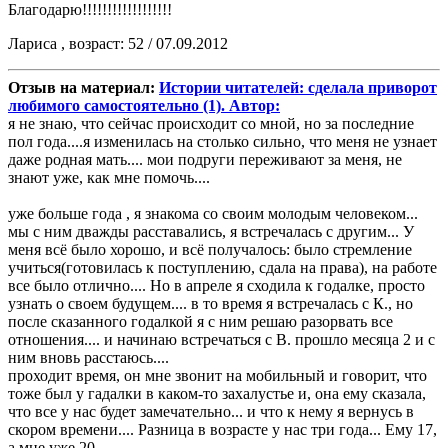
Благодарю!!!!!!!!!!!!!!!!!!
Лариса , возраст: 52 / 07.09.2012
Отзыв на материал:
Истории читателей: сделала приворот
любимого самостоятельно (1). Автор:
я не знаю, что сейчас происходит со мной, но за последние
пол года....я изменилась на столько сильно, что меня не узнает
даже родная мать.... мои подруги переживают за меня, не
знают уже, как мне помочь....
уже больше года , я знакома со своим молодым человеком...
мы с ним дважды расставались, я встречалась с другим... У
меня всё было хорошо, и всё получалось: было стремление
учиться(готовилась к поступлению, сдала на права), на работе
все было отлично.... Но в апреле я сходила к годалке, просто
узнать о своем будущем.... в то время я встречалась с К., но
после сказанного годалкой я с ним решаю разорвать все
отношения.... и начинаю встречаться с В. прошло месяца 2 и с
ним вновь расстаюсь....
проходит время, он мне звонит на мобильный и говорит, что
тоже был у гадалки в каком-то захалустье и, она ему сказала,
что все у нас будет замечательно... и что к нему я вернусь в
скором времени.... Разница в возрасте у нас три года... Ему 17,
а мне уже 20.....