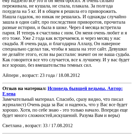
ему надоело все это и он меня бросил. Я очень сильно
переживала, не кушала, не спала, плакала. За полгода
похудела на 5 кг. И в общем я решила его приворожить.
Нашла гадалок, но никак не решалась. И однажды случайно
зашла в один сайт, про последствии приворотов, прочитала
разные истории, и была в шоке. Через 4 месяца встретила
парня. И теперь я счастлива с ним. Он меня очень любит и я
его тоже. Уже 2 года как встречаемся, и через месяц у нас
свадьба. Я очень рада, и благодарна Аллаху, Он наверное
специально сделал так, чтобы я зашла на этот сайт. Девушки
не делайте этого, если вы рассталис значит он не ваша судьба.
Как говорится все что случается, все к лучшему. И у вас будет
все хорошо, без вмешательства темных сил.
Айпери , возраст: 23 года / 18.08.2012
Отзыв на материал:
Исповедь бывшей ведьмы. Автор:
Елена
Замечательный материал. Спасибо, сразу видно, что писал
журналист) Очень рада за Вас и надеюсь, что у Вас все будет
хорошо. Хотя, по себе знаю - это только начало. Впереди еще
будет много сложностей,искушений. Разума Вам и веры)
Светлана , возраст: 33 / 17.08.2012