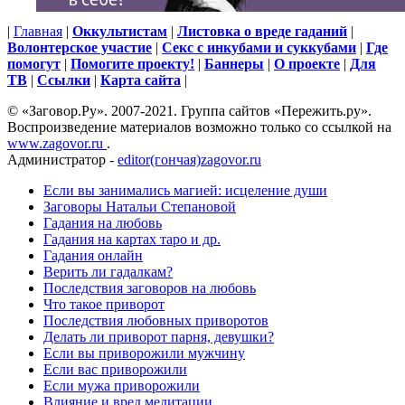
|
Главная
|
Оккультистам
|
Листовка о вреде гаданий
|
Волонтерское участие
|
Секс с инкубами и суккубами
|
Где
помогут
|
Помогите проекту!
|
Баннеры
|
О проекте
|
Для
ТВ
|
Ссылки
|
Карта сайта
|
© «Заговор.Ру». 2007-2021. Группа сайтов «Пережить.ру».
Воспроизведение материалов возможно только со ссылкой на
www.zagovor.ru
.
Администратор -
editor(гончая)zagovor.ru
Если вы занимались магией: исцеление души
Заговоры Натальи Степановой
Гадания на любовь
Гадания на картах таро и др.
Гадания онлайн
Верить ли гадалкам?
Последствия заговоров на любовь
Что такое приворот
Последствия любовных приворотов
Делать ли приворот парня, девушки?
Если вы приворожили мужчину
Если вас приворожили
Если мужа приворожили
Влияние и вред медитации