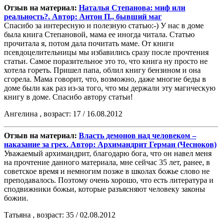
Отзыв на материал:
Наталья Степанова: миф или
реальность?. Автор: Антон П., бывший маг
Спасибо за интересную и полезную статью:-) У нас в доме
была книга Степановой, мама ее иногда читала. Статью
прочитала я, потом дала почитать маме. От книги
псевдоцелительницы мы избавились сразу после прочтения
статьи. Самое поразительное это то, что книга ну просто не
хотела гореть. Пришел папа, облил книгу бензином и она
сгорела. Мама говорит, что, возможно, даже многие беды в
доме были как раз из-за того, что мы держали эту магическую
книгу в доме. Спасибо автору статьи!
Ангелина , возраст: 17 / 16.08.2012
Отзыв на материал:
Власть демонов над человеком –
наказание за грех. Автор: Архимандрит Герман (Чесноков)
Уважаемый архимандрит, благодарю бога, что он навел меня
на прочтение данного материала, мне сейчас 35 лет, ранее, в
советское время и немногим позже в школах божье слово не
преподавалось. Поэтому очень хорошо, что есть литература и
сподвижники божьи, которые разъясняют человеку законы
божии.
Татьяна , возраст: 35 / 02.08.2012