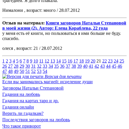
трагедией. Я долго плакала.
Нималони , возраст: много / 28.07.2012
Отзыв на материал:
Книги заговоров Натальи Степановой
в моей жизни (2). Автор: Елена Кораблева, 22 года
у меня есть её книги, но пользоваться я ими больше не буду.
спасибо.
олеся , возраст: 21 / 28.07.2012
1
2
3
4
5
6
7
8
9
10
11
12
13
14
15
16
17
18
19
20
21
22
23
24
25
26
27
28
29
30
31
32
33
34
35
36
37
38
39
40
41
42
43
44
45
46
47
48
49
50
51
52
53
54
Версия для печати
Если вы занимались магией: исцеление души
Заговоры Натальи Степановой
Гадания на любовь
Гадания на картах таро и др.
Гадания онлайн
Верить ли гадалкам?
Последствия заговоров на любовь
Что такое приворот