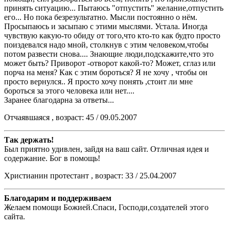
принять ситуацию... Пытаюсь "отпустить" желание,отпустить
его... Но пока безрезультатно. Мысли постоянно о нём.
Просыпаюсь и засыпаю с этими мыслями. Устала. Иногда
чувствую какую-то обиду от того,что кто-то как будто просто
поиздевался надо мной, столкнув с этим человеком,чтобы
потом развести снова.... Знающие люди,подскажите,что это
может быть? Приворот -отворот какой-то? Может, сглаз или
порча на меня? Как с этим бороться? Я не хочу , чтобы он
просто вернулся.. Я просто хочу понять ,стоит ли мне
бороться за этого человека или нет....
Заранее благодарна за ответы...
Отчаявшаяся , возраст: 45 / 09.05.2007
Так держать!
Был приятно удивлен, зайдя на ваш сайт. Отличная идея и
содержание. Бог в помощь!
Христианин протестант , возраст: 33 / 25.04.2007
Благодарим и поддерживаем
Желаем помощи Божией.Спаси, Господи,создателей этого
сайта.