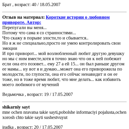
Брат , возраст: 40 / 18.05.2007
Отзыв на материал:
Короткие истории о любовном
привороте. Автор:
Перепугали вы меня...
Потому что сама я со странностями...
Что скажу в порыве злости,то и сбывается..
Но я ж не специально,просто не умею контролировать свои
эмоции
И про приворот... мой возлюбленный любит другую девушку
но мы с ним вместе,хотя я точно знаю что он к ней побежит
если она его позовет... ему 27 а ей 15... он был раньше другом
ее мамы... ну вот я и думаю...может она его приворожила по
молодости, по глупости, она его сейчас ненавидит и он ее
тоже, но в тоже время любит, что мне делать... как избавить
моего любимого от мучений
Ведьмочка , возраст: 19 / 17.05.2007
shikarniy sayt
mne ochen nravatsa takie sayti,pobolshe informaciyi pojalusta,ochen
xorosh chto takie sayti sushestvuyut
iradka , возраст: 20 / 17.05.2007