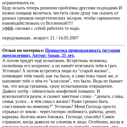
ограничивать ее.
Буду искать теперь решения проблемы другими подходами.И
нужно пощаще молиться, чистить свою душу так сказать от
разных грешков-энергетических засоров, чтобы гармонично
взаимодействовать со Вселенной!!!!
уффф, сколько с собой работать то надо.
передумавшая , возраст: 21 / 14.05.2007
Отзыв на материал:
Привычка привораживать (история
преодоления). Автор: Susan, 25 лет.
А потом придёт ещё испытание. Встретишь человека,
полюбишь его искренне, а он начнёт втягивать тебя в грех.
Устоишь? А потом встретятся люди из "старой жизни",
помнящие тебя такой, как ты была, и сами пока такие же, и
напомнят тебе о чём-то "классном", что было. Ведь не бывает
так, что когда грешишь, сразу испытываешь отвращение.
Дьявол хитёр - обязательно конфеткой поманит. И
всколыхнётся разум, и скажет заветные слова - "деньги, слава,
семья, успех... в чём смысл жизни? Разве грешно быть
счастливым по-земному?" Устоишь? Меня Господь просто
отрывал от земли - через потерю любимого, работы, денег,
карьеры, болезнь моих близких. Господи, спасибо! Самое
страшное, когда дьявола не узнаешь в лицо. Особенно, когда в
гордыне (уже духовной гордыне, не земной), считаешь, что