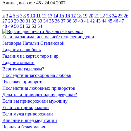
Алина , возраст: 45 / 24.04.2007
«
3
4
5
6
7
8
9
10
11
12
13
14
15
16
17
18
19
20
21
22
23
24
25
26
27
28
29
30
31
32
33
34
35
36
37
38
39
40
41
42
43
44
45
46
47
48
49
50
51
52
53
54
Версия для печати
Если вы занимались магией: исцеление души
Заговоры Натальи Степановой
Гадания на любовь
Гадания на картах таро и др.
Гадания онлайн
Верить ли гадалкам?
Последствия заговоров на любовь
Что такое приворот
Последствия любовных приворотов
Делать ли приворот парня, девушки?
Если вы приворожили мужчину
Если вас приворожили
Если мужа приворожили
Влияние и вред медитации
Черная и белая магия