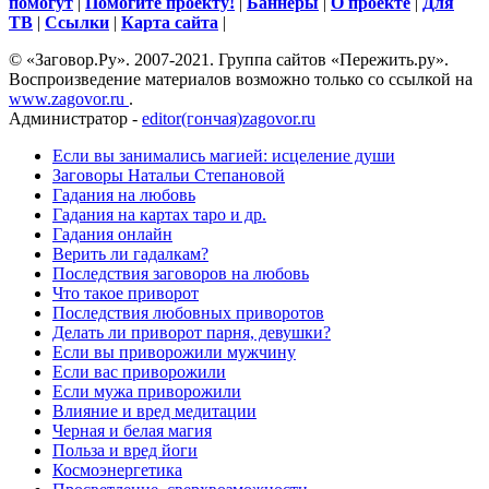
помогут
|
Помогите проекту!
|
Баннеры
|
О проекте
|
Для
ТВ
|
Ссылки
|
Карта сайта
|
© «Заговор.Ру». 2007-2021. Группа сайтов «Пережить.ру».
Воспроизведение материалов возможно только со ссылкой на
www.zagovor.ru
.
Администратор -
editor(гончая)zagovor.ru
Если вы занимались магией: исцеление души
Заговоры Натальи Степановой
Гадания на любовь
Гадания на картах таро и др.
Гадания онлайн
Верить ли гадалкам?
Последствия заговоров на любовь
Что такое приворот
Последствия любовных приворотов
Делать ли приворот парня, девушки?
Если вы приворожили мужчину
Если вас приворожили
Если мужа приворожили
Влияние и вред медитации
Черная и белая магия
Польза и вред йоги
Космоэнергетика