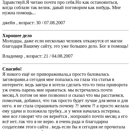
Здравствуй.Я читаю почти про себя.Но как остановиться,
когда соблазн так велик. давай поговорим как нибудь. Мне
нужна помощь...
джейн , возраст: 30 / 07.08.2007
Хорошее дело
Молодцы, даже если несколько человек откажутся от магии
благодаря Вашему сайту, это уже большео дело. Бог в помощь!
Владимир , возраст: 21 / 04.08.2007
Спасибо!
Я никого ещё не привораживала,а просто баловалась
заговорами.а сегодня мне попалась на глаза эта статья в
интернете. ведь завтра я хотела сделать что-то типа приворота
уж очень парень мне нравиться. мы встречались почти
месяц.А потом он мне позвонил и сказал что мы расстаемся,
помолчав, добавил, что так просто будет лучше для меня и для
него. я не стала спрашивать почему ?! зачем ?! а просто желала
ему удачи и положила трубку...и у меня началась истерика.
мне все говорят что он вернётся , нопрошёл почти месяц а его
всё нет..так что я не верю. я очень рада и благодарна
создателям этого сайта . ведь если бы я сегодня не прочитала