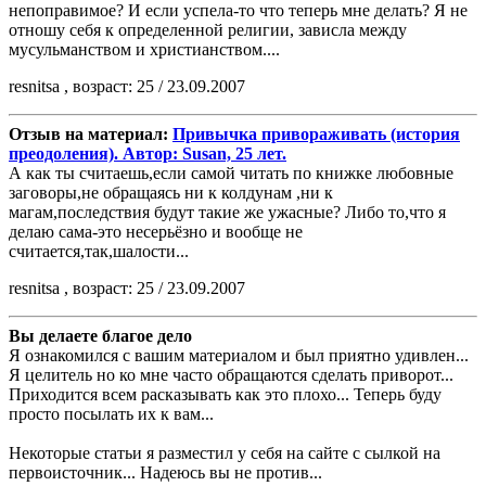
непоправимое? И если успела-то что теперь мне делать? Я не
отношу себя к определенной религии, зависла между
мусульманством и христианством....
resnitsa , возраст: 25 / 23.09.2007
Отзыв на материал:
Привычка привораживать (история
преодоления). Автор: Susan, 25 лет.
А как ты считаешь,если самой читать по книжке любовные
заговоры,не обращаясь ни к колдунам ,ни к
магам,последствия будут такие же ужасные? Либо то,что я
делаю сама-это несерьёзно и вообще не
считается,так,шалости...
resnitsa , возраст: 25 / 23.09.2007
Вы делаете благое дело
Я ознакомился с вашим материалом и был приятно удивлен...
Я целитель но ко мне часто обращаются сделать приворот...
Приходится всем расказывать как это плохо... Теперь буду
просто посылать их к вам...
Некоторые статьи я разместил у себя на сайте с сылкой на
первоисточник... Надеюсь вы не против...