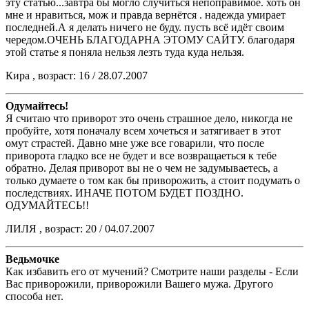
эту статью...завтра бы могло случиться непоправимое. хоть он
мне и нравиться, мож и правда вернётся . надежда умирает
последней.А я делать ничего не буду. пусть всё идёт своим
чередом.ОЧЕНЬ БЛАГОДАРНА ЭТОМУ САЙТУ. благодаря
этой статье я поняла нельзя лезть туда куда нельзя.
Кира , возраст: 16 / 28.07.2007
Одумайтесь!
Я считаю что приворот это очень страшное дело, никогда не
пробуйте, хотя поначалу всем хочеться и затягивает в этот
омут страстей. Давно мне уже все говарили, что после
приворота гладко все не будет и все возвращаеться к тебе
обратно. Делая приворот вы не о чем не задумываетесь, а
только думаете о том как бы приворожить, а стоит подумать о
последствиях. ИНАЧЕ ПОТОМ БУДЕТ ПОЗДНО.
ОДУМАЙТЕСЬ!!
ЛИЛЯ , возраст: 20 / 04.07.2007
Ведьмочке
Как избавить его от мучений? Смотрите наши разделы - Если
Вас приворожили, приворожили Вашего мужа. Другого
способа нет.