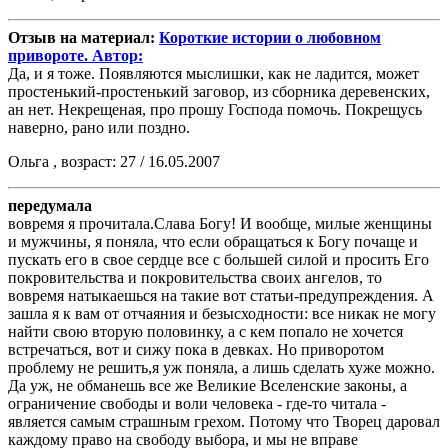
Отзыв на материал:
Короткие истории о любовном
привороте. Автор:
Да, и я тоже. Появляются мыслишки, как не ладится, может
простенький-простенький заговор, из сборника деревенских,
ан нет. Некрещеная, про прошу Господа помочь. Покрещусь
наверно, рано или поздно.
Ольга , возраст: 27 / 16.05.2007
передумала
вовремя я прочитала.Слава Богу! И вообще, милые женщины
и мужчины, я поняла, что если обращаться к Богу почаще и
пускать его в свое сердце все с большей силой и просить Его
покровительства и покровительства своих ангелов, то
вовремя натыкаешься на такие вот статьи-предупреждения. А
зашла я к вам от отчаяния и безысходности: все никак не могу
найти свою вторую половинку, а с кем попало не хочется
встречаться, вот и сижу пока в девках. Но приворотом
проблему не решить,я уж поняла, а лишь сделать хуже можно.
Да уж, не обманешь все же Великие Вселенские законы, а
ограничение свободы и воли человека - где-то читала -
является самым страшным грехом. Потому что Творец даровал
каждому право на свободу выбора, и мы не вправе