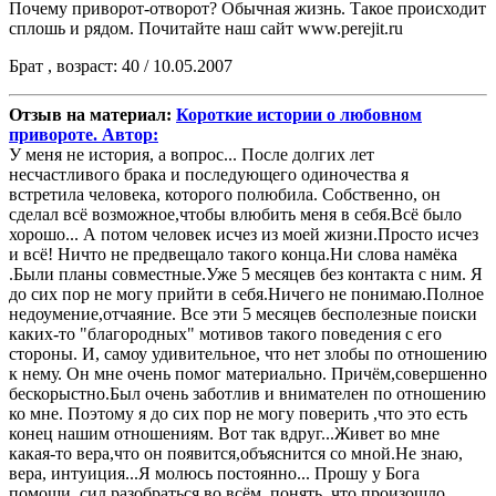
Почему приворот-отворот? Обычная жизнь. Такое происходит
сплошь и рядом. Почитайте наш сайт www.perejit.ru
Брат , возраст: 40 / 10.05.2007
Отзыв на материал:
Короткие истории о любовном
привороте. Автор:
У меня не история, а вопрос... После долгих лет
несчастливого брака и последующего одиночества я
встретила человека, которого полюбила. Собственно, он
сделал всё возможное,чтобы влюбить меня в себя.Всё было
хорошо... А потом человек исчез из моей жизни.Просто исчез
и всё! Ничто не предвещало такого конца.Ни слова намёка
.Были планы совместные.Уже 5 месяцев без контакта с ним. Я
до сих пор не могу прийти в себя.Ничего не понимаю.Полное
недоумение,отчаяние. Все эти 5 месяцев бесполезные поиски
каких-то "благородных" мотивов такого поведения с его
стороны. И, самоу удивительное, что нет злобы по отношению
к нему. Он мне очень помог материально. Причём,совершенно
бескорыстно.Был очень заботлив и внимателен по отношению
ко мне. Поэтому я до сих пор не могу поверить ,что это есть
конец нашим отношениям. Вот так вдруг...Живет во мне
какая-то вера,что он появится,объяснится со мной.Не знаю,
вера, интуиция...Я молюсь постоянно... Прошу у Бога
помощи, сил разобраться во всём, понять ,что произошло,