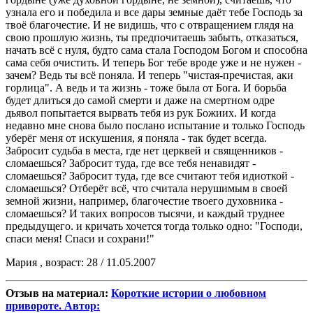
узнала его и победила и все дары земные даёт тебе Господь за
твоё благочестие. И не видишь, что с отвращением глядя на
свою прошлую жизнь, ты предпочитаешь забыть, отказаться,
начать всё с нуля, будто сама стала Господом Богом и способна
сама себя очистить. И теперь Бог тебе вроде уже и не нужен -
зачем? Ведь ты всё поняла. И теперь "чистая-пречистая, аки
горлица". А ведь и та жизнь - тоже была от Бога. И борьба
будет длиться до самой смерти и даже на смертном одре
дьявол попытается вырвать тебя из рук Божиих. И когда
недавно мне снова было послано испытание и только Господь
уберёг меня от искушения, я поняла - так будет всегда.
Забросит судьба в места, где нет церквей и священников -
сломаешься? Забросит туда, где все тебя ненавидят -
сломаешься? Забросит туда, где все считают тебя идиоткой -
сломаешься? Отберёт всё, что считала нерушимым в своей
земной жизни, например, благочестие твоего духовника -
сломаешься? И таких вопросов тысячи, и каждый труднее
предыдущего. и кричать хочется тогда только одно: "Господи,
спаси меня! Спаси и сохрани!"
Мария , возраст: 28 / 11.05.2007
Отзыв на материал:
Короткие истории о любовном
привороте. Автор: