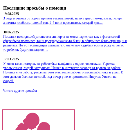
Последние просьбы о помощи
19.08.2025
3 года мучаюсь от порчи, причем весьма лютой, запах гари от кожи, язвы, потеря
аппетита, слабость, плохой сон, 2-4 ночи просыпаюсь каждый день...
30.06.2025
Пошли к всевидящей узнать есть ли порча на моем парне, так как в финансовой
сфере было плохо все, так и преграды какие-то были, в общем все было странно, и я
решилась. Но вот всевидящая сказала, что он не моя судьба и если я рожу от него,
то ребенок будет инвалидом…
17.03.2025
У меня такая история, на работе был конфликт с одним человеком. Угрожал
увольнением, людей настраивал. Нашел в интернете заговор от врагов на работе.
Пришел я на работу, рассыпал этот мак возле рабочего места работника и ушел. В
этот день он был как не свой, под вечер у него произошел Инсульт. Увезли на
скорой.
Читать другие просьбы