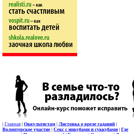
|
Главная
|
Оккультистам
|
Листовка о вреде гаданий
|
Волонтерское участие
|
Секс с инкубами и суккубами
|
Где