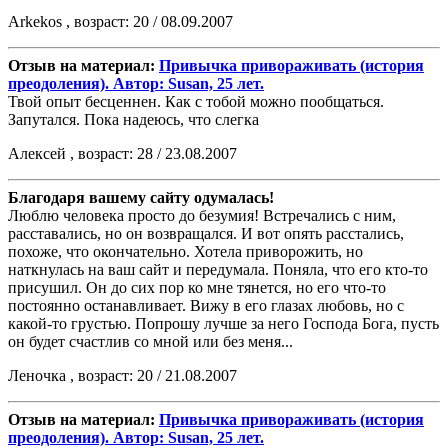
Аrkekos , возраст: 20 / 08.09.2007
Отзыв на материал:
Привычка привораживать (история
преодоления). Автор: Susan, 25 лет.
Твой опыт бесценнен. Как с тобой можно пообщаться.
Запутался. Пока надеюсь, что слегка
Алексей , возраст: 28 / 23.08.2007
Благодаря вашему сайту одумалась!
Люблю человека просто до безумия! Встречались с ним,
расставались, но он возвращался. И вот опять расстались,
похоже, что окончательно. Хотела приворожить, но
наткнулась на ваш сайт и передумала. Поняла, что его кто-то
присушил. Он до сих пор ко мне тянется, но его что-то
постоянно останавливает. Вижу в его глазах любовь, но с
какой-то грустью. Попрошу лучше за него Господа Бога, пусть
он будет счастлив со мной или без меня...
Леночка , возраст: 20 / 21.08.2007
Отзыв на материал:
Привычка привораживать (история
преодоления). Автор: Susan, 25 лет.