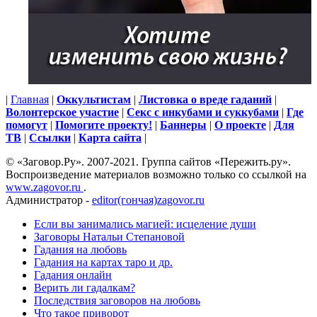
|
Главная
|
Оккультистам
|
Листовка о вреде гаданий
|
Волонтерское участие
|
Секс с инкубами и суккубами
|
Где
помогут
|
Помогите проекту!
|
Баннеры
|
О проекте
|
Для
ТВ
|
Ссылки
|
Карта сайта
|
© «Заговор.Ру». 2007-2021. Группа сайтов «Пережить.ру».
Воспроизведение материалов возможно только со ссылкой на
www.zagovor.ru
.
Администратор -
editor(гончая)zagovor.ru
Если вы занимались магией: исцеление души
Заговоры Натальи Степановой
Гадания на любовь
Гадания на картах таро и др.
Гадания онлайн
Верить ли гадалкам?
Последствия заговоров на любовь
Что такое приворот