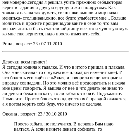
неимоверно,сегодня я решила убить прежнюю себя,которая
верит в гадания и другую ерунду и жит по-другому. Как
только я начала так думать, солнышко вышло и мир начал
меняться- стол,диван,окно, все будто улыбается мне... Больше
молитесь и просите прощения,убивайте в себе то,что вам
мешает жить и быть счастливой,пишу все это и чувствую муж
ко мне еще вернется, надо просто изменить себя...
Рина , возраст: 23 / 07.11.2010
Девочки всем привет!
Я сегодня ходила к гадалке. И что в итого пришла и плакала.
Она мне сказала что с мужем всё плохо( он изменит мне). И
что болезнь его ждёт серьёзная, и говорила вещи которые и
вправду совпадали. Но это можно всё предовратить и начала
мне цены говорить. Я вышла от неё и что делать не знаю то
ли деньги бежать искать, то ли забыть это всё. Подскажите.
Помогите. Просто боюсь что вдруг это всё правдой окажется,
а я потом корить себя буду, что ничего не сделала.
Оксана , возраст: 23 / 30.10.2010
Просто забыть не получится. В церковь Вам надо,
каяться. А если начнете деньги собирать, то