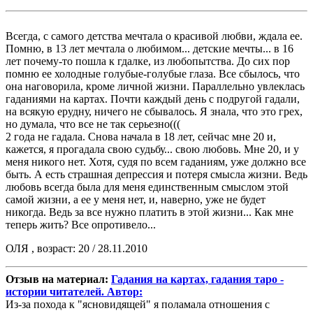
Всегда, с самого детства мечтала о красивой любви, ждала ее.
Помню, в 13 лет мечтала о любимом... детские мечты... в 16
лет почему-то пошла к гдалке, из любопытства. До сих пор
помню ее холодные голубые-голубые глаза. Все сбылось, что
она наговорила, кроме личной жизни. Параллельно увлеклась
гаданиями на картах. Почти каждый день с подругой гадали,
на всякую ерудну, ничего не сбывалось. Я знала, что это грех,
но думала, что все не так серьезно(((
2 года не гадала. Снова начала в 18 лет, сейчас мне 20 и,
кажется, я прогадала свою судьбу... свою любовь. Мне 20, и у
меня никого нет. Хотя, судя по всем гаданиям, уже должно все
быть. А есть страшная депрессия и потеря смысла жизни. Ведь
любовь всегда была для меня единственным смыслом этой
самой жизни, а ее у меня нет, и, наверно, уже не будет
никогда. Ведь за все нужно платить в этой жизни... Как мне
теперь жить? Все опротивело...
ОЛЯ , возраст: 20 / 28.11.2010
Отзыв на материал:
Гадания на картах, гадания таро -
истории читателей. Автор:
Из-за похода к "ясновидящей" я поламала отношения с