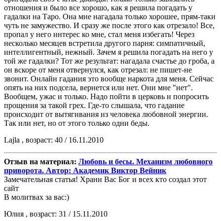
отношения и было все хорошо, как я решила погадать у
гадалки на Таро. Она мне нагадала только хорошее, прям-таки
чуть не замужество. И сразу же после этого как отрезало! Все,
пропал у него интерес ко мне, стал меня избегать! Через
несколько месяцев встретила другого парня: симпатичный,
интеллигентный, нежный. Зачем я решила погадать на него у
той же гадалки? Тот же результат: нагадала счастье до гроба, а
он вскоре от меня отвернулся, как отрезал: не пишет-не
звонит. Онлайн гадания это вообще наркота для меня. Сейчас
опять на них подсела, вернется или нет. Они мне "нет".
Вообщем, ужас и только. Надо пойти в церковь и попросить
прощения за такой грех. Где-то слышала, что гадание
происходит от вытягивания из человека любовной энергии.
Так или нет, но от этого только одни беды.
Lajla , возраст: 40 / 16.11.2010
Отзыв на материал:
Любовь и бесы. Механизм любовного
приворота. Автор: Академик Виктор Вейник
Замечательная статья! Храни Вас Бог и всех кто создал этот
сайт
В молитвах за вас:)
Юлия , возраст: 31 / 15.11.2010