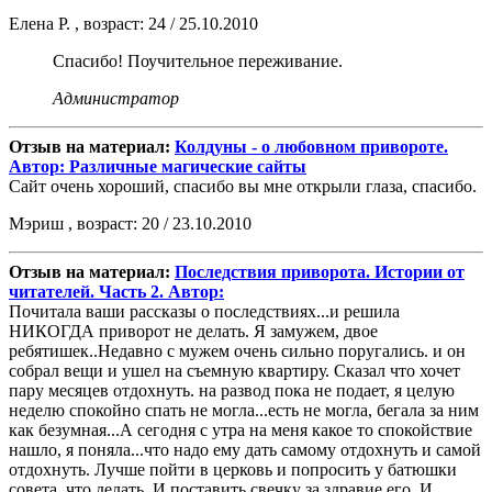
Елена Р. , возраст: 24 / 25.10.2010
Спасибо! Поучительное переживание.
Администратор
Отзыв на материал:
Колдуны - о любовном привороте.
Автор: Различные магические сайты
Сайт очень хороший, спасибо вы мне открыли глаза, спасибо.
Мэриш , возраст: 20 / 23.10.2010
Отзыв на материал:
Последствия приворота. Истории от
читателей. Часть 2. Автор:
Почитала ваши рассказы о последствиях...и решила
НИКОГДА приворот не делать. Я замужем, двое
ребятишек..Недавно с мужем очень сильно поругались. и он
собрал вещи и ушел на съемную квартиру. Сказал что хочет
пару месяцев отдохнуть. на развод пока не подает, я целую
неделю спокойно спать не могла...есть не могла, бегала за ним
как безумная...А сегодня с утра на меня какое то спокойствие
нашло, я поняла...что надо ему дать самому отдохнуть и самой
отдохнуть. Лучше пойти в церковь и попросить у батюшки
совета, что делать. И поставить свечку за здравие его. И