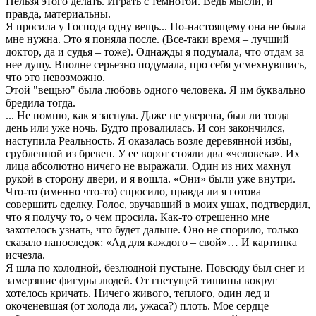
Нельзя этого делать. Играть с темнотой. Ведь мысли, и
правда, материальны.
Я просила у Господа одну вещь... По-настоящему она не была
мне нужна. Это я поняла после. (Все-таки время – лучший
доктор, да и судья – тоже). Однажды я подумала, что отдам за
нее душу. Вполне серьезно подумала, про себя усмехнувшись,
что это невозможно.
Этой "вещью" была любовь одного человека. Я им буквально
бредила тогда.
... Не помню, как я заснула. Даже не уверена, был ли тогда
день или уже ночь. Будто провалилась. И сон закончился,
наступила Реальность. Я оказалась возле деревянной избы,
срубленной из бревен. У ее ворот стояли два «человека». Их
лица абсолютно ничего не выражали. Один из них махнул
рукой в сторону двери, и я вошла. «Они» были уже внутри.
Что-то (именно что-то) спросило, правда ли я готова
совершить сделку. Голос, звучавший в моих ушах, подтвердил,
что я получу то, о чем просила. Как-то отрешенно мне
захотелось узнать, что будет дальше. Оно не спорило, только
сказало напоследок: «Ад для каждого – свой»… И картинка
исчезла.
Я шла по холодной, безлюдной пустыне. Повсюду был снег и
замерзшие фигуры людей. От гнетущей тишины вокруг
хотелось кричать. Ничего живого, теплого, один лед и
окоченевшая (от холода ли, ужаса?) плоть. Мое сердце