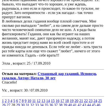
бывало, что выпадает что-то хорошее, и уже ждешь,
радуешься, а оно если и происходит, то какое-то тусклое, не
радует. Зато неприятности - если уж нагадал - так точно
припрут вагоном.
В любовных делах гадания вообще плохой советчик. Мне
сколько раз выпадало "любит", а на самом деле дальше просто
чисто человеческой симпатии дело не шло. А я рада была
фантазировать! Гадания, они как бы играют на наших
желаниях, манят нас, дают призрачную надежду, а потом
жизнь предстает перед нами во всей своей простоте и от
правды никуда не денешься. Если тебе не любят - хоть триста
раз тебе карты или еще что скажет "любит", ничего от этого
не изменится. Гадать - себе врать!!!
Элла , возраст: 25 / 17.09.2010
Отзыв на материал:
Страшный дар гаданий. Исповедь
гадалки. Автор: Натали, 30 лет
Спасибо!
Vic , возраст: 30 / 07.09.2010
1
2
3
4
5
6
7
8
9
10
11
12
13
14
15
16
17
18
19
20
21
22
23
24
25
26
27
28
29
30
31
32
33
34
35
36
37
38
39
40
41
42
43
44
45
46