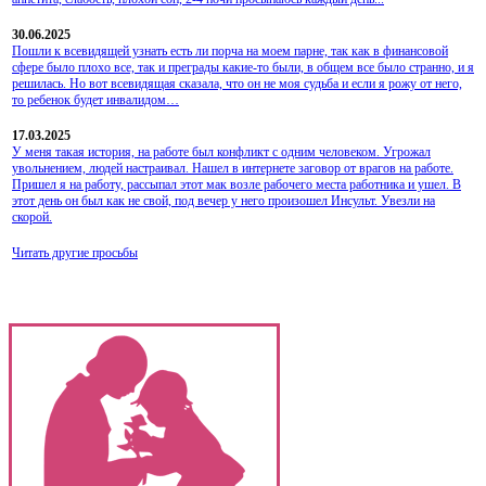
30.06.2025
Пошли к всевидящей узнать есть ли порча на моем парне, так как в финансовой
сфере было плохо все, так и преграды какие-то были, в общем все было странно, и я
решилась. Но вот всевидящая сказала, что он не моя судьба и если я рожу от него,
то ребенок будет инвалидом…
17.03.2025
У меня такая история, на работе был конфликт с одним человеком. Угрожал
увольнением, людей настраивал. Нашел в интернете заговор от врагов на работе.
Пришел я на работу, рассыпал этот мак возле рабочего места работника и ушел. В
этот день он был как не свой, под вечер у него произошел Инсульт. Увезли на
скорой.
Читать другие просьбы