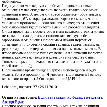
любимым...
Год спустя ко мне вернулся любимый человек... новые
отношения у нас складывались не очень гладко из-за моих
сомнений в нем. А потом я и вовсе сорвалась - обратилась к
"ясновидящей", которая разложила карты и сказала, что на
мне лежит проклятье и, если она его снимет, то отношения
мои с любимым будут счастливыми, и с работой наладится...
Сняла проклятье... после этого в меня вселился страх, а жизнь
не только не наладилась, а становилась все хуже: без
зароботков и отношения с любимым начали портиться...
тогда еще и я присела на онлайн гадания: гадала часами: на
рунах, таро, книге перемен, на всем на чем только можно. В
итоге любмый вообще ушел от меня... а я в отчании не могла
понять, как же так - ведь нагадала она мне счастье с ним...
Только теперь я понимаю, что сама же и "вытолкнула" его из
своей жизни.... :(((
В ближайшее время пойду в церковь исповедуюсь и буду
молить Бога о прощении... Я уверена - молитвами к Господу
все можно исправить! Он - один - наш ЦАРЬ!!!
Lehandra , возраст: 37 / 26.11.2010
Отзыв на материал:
Если вы гадали, но больше не хотите.
Автор: Брат
Спасибо большое, за Ваши советы, у меня так же возникли