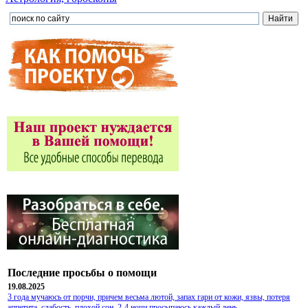
Последние просьбы о помощи
19.08.2025
3 года мучаюсь от порчи, причем весьма лютой, запах гари от кожи, язвы, потеря
аппетита, слабость, плохой сон, 2-4 ночи просыпаюсь каждый день...