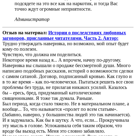
подсядете на это все как на наркотик, и тогда Вас
точно ждут огромные неприятности.
Администратор
Отзыв на материал:
Истории о последствиях любовных
заговоров, присланные читателями. Часть 2. Автор:
Трудно утверждать наверняка, но возможно, мой опыт будет
кому-то полезен.
Чувствую, что должна им поделиться.
Некоторое время назад я... А впрочем, начну по-другому.
Наверняка вы слышали о продаже бессмертной души. Много
написано подобных рассказов, историй о возможности сделки
с самим сатаной. Договор, подписанный кровью. Как глупо и
в то же время – как по-человечески. Пытаться решить все свои
проблемы без труда, не прилагая никаких усилий. Казалось
бы – ересь, бред, придуманный католическими
священниками. Я тоже так думала. Раньше.
Был период, когда стало тяжело. Не в материальном плане, а
вообще... То, что называется «пролет по всем статьям».
(Забавно, наверно, у большинства людей это так начинается).
И я задумалась. Как бы в шутку. А что, если... Прокручивала
эту мысль в голове. Успокаивала себя таким образом, что
вроде бы выход есть. Меня это словно забавляло.