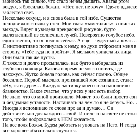
забилось так сильно, что стало нечем дышать. Хватая ртом
воздух, я бросилась бежать. «Нет, нет, не хочу». Где-то вдалеке
заблестел свет.
Несколько секунд, и я снова была в той избе. Существа
неподвижно стояли у стен. Мои глаза «заметались» в поисках
выхода. Вдруг я увидела прекрасный рисунок, будто
вылепленный из солнечных лучей. Невероятно голубое небо,
единственно, что я помню сейчас. А еще – чудесный аромат…
Я инстинктивно потянулась к нему, но духи отбросили меня в
сторону. «Тебе туда не пройти». Я мельком увидела их лица.
Они были так же пусты.
Я тяжело и долго просыпалась, как будто выбиралась из
глубокого колодца. Какое-то время не могла понять, где
нахожусь. Жутко болела голова, как сейчас помню. Общее
бессилие. Первой мыслью, пронзившей мое сознание, стала:
«Ну, ты и дура»… Каждую частичку моего тела наполнило
блаженство. Какое счастье, что у всех у нас есть выбор.
Не знаю, что со мной произошло. Может, это были просто сон
и бездумная усталость. Настаивать на чем-то я не берусь. Но…
Иногда я вспоминаю те слова про ад и думаю… Он
действительно для каждого – свой. И ничего на свете не стоит
того, чтобы добровольно в НЕМ оказаться.
На все воля Божья. Будем работать и уповать на Него. И тогда
все хорошее обязательно случится.