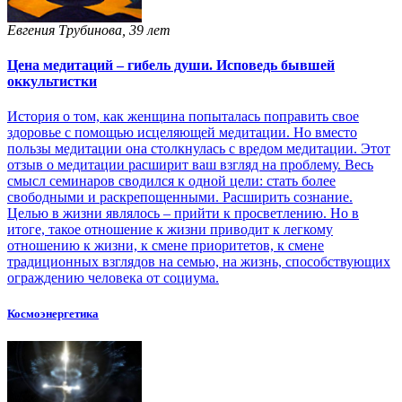
Евгения Трубинова, 39 лет
Цена медитаций – гибель души. Исповедь бывшей
оккультистки
История о том, как женщина попыталась поправить свое
здоровье с помощью исцеляющей медитации. Но вместо
пользы медитации она столкнулась с вредом медитации. Этот
отзыв о медитации расширит ваш взгляд на проблему. Весь
смысл семинаров сводился к одной цели: стать более
свободными и раскрепощенными. Расширить сознание.
Целью в жизни являлось – прийти к просветлению. Но в
итоге, такое отношение к жизни приводит к легкому
отношению к жизни, к смене приоритетов, к смене
традиционных взглядов на семью, на жизнь, способствующих
ограждению человека от социума.
Космоэнергетика