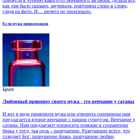
прибегла к чтению какого-то любовного заговора. Делала всё,
как там было сказано, заучивала, повторяла слово в слово,
глядя на фото. И… ничего не произошло.
Если мужа приворожили
Брат
Любовный приворот своего мужа - это венчание у сатаны
И вот в виде приворота мужа или отворота соперницы нам
предлагается второе венчание с нашим супругом. Венчание у
сатаны. Нам предлагают попросить помощи в сохранении
брака у того, чья цель – разрушение. Разрушение всего, что
созидает Бог: разрушение брака, разрушение любви,