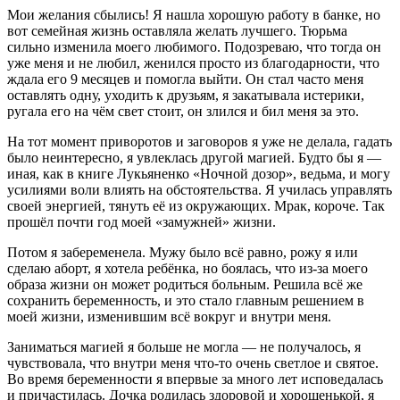
Мои желания сбылись! Я нашла хорошую работу в банке, но
вот семейная жизнь оставляла желать лучшего. Тюрьма
сильно изменила моего любимого. Подозреваю, что тогда он
уже меня и не любил, женился просто из благодарности, что
ждала его 9 месяцев и помогла выйти. Он стал часто меня
оставлять одну, уходить к друзьям, я закатывала истерики,
ругала его на чём свет стоит, он злился и бил меня за это.
На тот момент приворотов и заговоров я уже не делала, гадать
было неинтересно, я увлеклась другой магией. Будто бы я —
иная, как в книге Лукьяненко «Ночной дозор», ведьма, и могу
усилиями воли влиять на обстоятельства. Я училась управлять
своей энергией, тянуть её из окружающих. Мрак, короче. Так
прошёл почти год моей «замужней» жизни.
Потом я забеременела. Мужу было всё равно, рожу я или
сделаю аборт, я хотела ребёнка, но боялась, что из-за моего
образа жизни он может родиться больным. Решила всё же
сохранить беременность, и это стало главным решением в
моей жизни, изменившим всё вокруг и внутри меня.
Заниматься магией я больше не могла — не получалось, я
чувствовала, что внутри меня что-то очень светлое и святое.
Во время беременности я впервые за много лет исповедалась
и причастилась. Дочка родилась здоровой и хорошенькой, я