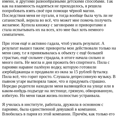
имени, и другими разнообразными детскими способами. Так
как на взаимность надеяться не приходилось, я решила
попробовать взять своё при помощи чёрной магии.
Последствия меня не пугали, я тогда вообще была чуть ли не
сатанисткой, верила во всё, что может мне помочь получить
желаемое. Купила книжку с заговорами и приворотами и
стала испытывать их на всех, кто мне был хоть немного
симпатичен.
При этом ещё и активно гадала, чтоб узнать результат. А
результат вышел таким: привороты мои действовали только на
меня саму, т.е я привязывалась к объекту с ещё большей
страстью, ещё сильнее страдала, в итоге начала сильно и
много пить. Не могла и дня прожить без спиртного. Пила с
парнями наравне палёную водку, которую готовили
азербайджанцы и продавали из окна за 15 рублей бутылку.
Пила всё, что горит просто. Слушала депрессивную музыку. В
пьяном угаре вытворяла такое, что и придумать страшно.
Нередко родители находили меня валяющейся на улице или в
каком-нибудь подъезде на лестнице, грязную, обворованную,
избитую. Но меня такая жизнь полностью устраивала.
Я училась в институте, работала, дружила в основном с
парнями, была единственной девушкой в компании.
Влюбилась в парня из этой компании. Причём, как только его