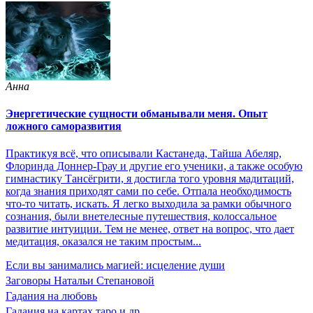
Анна
Энергетические сущности обманывали меня. Опыт
ложного саморазвития
Практикуя всё, что описывали Кастанеда, Тайша Абеляр,
Флоринда Доннер-Грау и другие его ученики, а также особую
гимнастику Тансёгрити, я достигла того уровня мадитаций,
когда знания приходят сами по себе. Отпала необходимость
что-то читать, искать. Я легко выходила за рамки обычного
сознания, были внетелесные путешествия, колоссальное
развитие интуиции. Тем не менее, ответ на вопрос, что дает
медитация, оказался не таким простым...
Если вы занимались магией: исцеление души
Заговоры Натальи Степановой
Гадания на любовь
Гадания на картах таро и др.