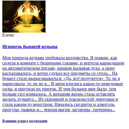
Елена
Исповедь бывшей ведьмы
Моя природа ведьмы требовала колдовства. Я помню, как
сидела в комнате с бешеными глазами, и вертела карандашом
на автоматическом письме, криком вызывая духа, а окно
распахивалось, и ветер сдувал все предметы со стола... На
бумаге стало вырисовываться: «Да, всё получится». То ли я
нарисовала, то ли не я... В меня влились какие-то неведомые
силы, я ощутила их приток. И чем больнее мне было, тем
больше сил вливалось. А внешняя жизнь стала оставлять
желать лучшего... Из скромной и покладистой девчушки я
стала каким-то монстром. Начались сигареты и алкоголь,
прогулы, пьянки и... черная магия, заговоры, эзотерика...
Влияние и вред медитации