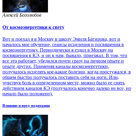
Алексей Боголюбов
От космоэнергетики к свету
Вот и поехал я в Москву в школу Эмиля Багирова, вот и
началось мое обучение, сеансы исцеления и посвящения в
космоэнергетику. Периодически я ездил в Москву на
посвящения в КЭ, и он к нам, бывало, приезжал. В том, что
все это работает, убедился почти сразу на личном опыте и
опыте других. Применяя каналы космоэнергетики,
получалось исцелять кое-какие болезни, когда простужался, в
общем быстро получалось поставить себя на ноги. Или,
чувствуя боль в определенном месте, можно было ее снять
действием каналов КЭ (получалось конечно далеко не все, но
начало было положено).
Влияние и вред медитации