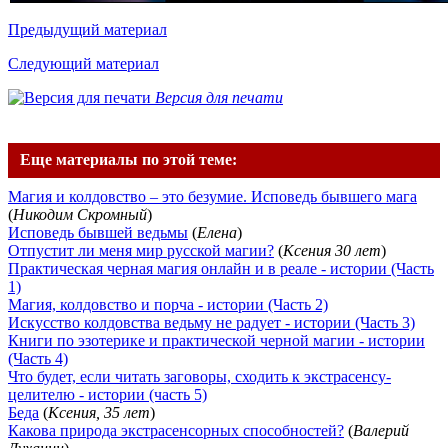
Предыдущий материал
Следующий материал
Версия для печати
Еще материалы по этой теме:
Магия и колдовство – это безумие. Исповедь бывшего мага
(
Никодим Скромный
)
Исповедь бывшей ведьмы
(
Елена
)
Отпустит ли меня мир русской магии?
(
Ксения 30 лет
)
Практическая черная магия онлайн и в реале - истории (Часть
1)
Магия, колдовство и порча - истории (Часть 2)
Искусство колдовства ведьму не радует - истории (Часть 3)
Книги по эзотерике и практической черной магии - истории
(Часть 4)
Что будет, если читать заговоры, сходить к экстрасенсу-
целителю - истории (часть 5)
Беда
(
Ксения, 35 лет
)
Какова природа экстрасенсорных способностей?
(
Валерий