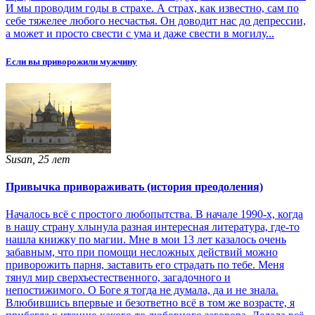
И мы проводим годы в страхе. А страх, как известно, сам по
себе тяжелее любого несчастья. Он доводит нас до депрессии,
а может и просто свести с ума и даже свести в могилу...
Если вы приворожили мужчину
Susan, 25 лет
Привычка привораживать (история преодоления)
Началось всё с простого любопытства. В начале 1990-х, когда
в нашу страну хлынула разная интересная литература, где-то
нашла книжку по магии. Мне в мои 13 лет казалось очень
забавным, что при помощи несложных действий можно
приворожить парня, заставить его страдать по тебе. Меня
тянул мир сверхъестественного, загадочного и
непостижимого. О Боге я тогда не думала, да и не знала.
Влюбившись впервые и безответно всё в том же возрасте, я