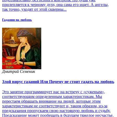
прилепляется к черному духу, она сама его ищет. А ангелы,
так точно, уходят от этой скверны...
Гадания на любовь
Дмитрий Семеник
Злой вирус гаданий Или Почему не стоит гадать на любовь
Это занятие программирует нас на встречу с «суженым»,
соответствующим определенным характеристикам. Мы
перестаем обращать внимание на людей, которые этим
характеристикам не соответствуют и, таким образом, из-за
предсказания пропускаем свою настоящую любовь и судьбу.
Предсказание может пообещать в будущем тяжелое несчастье.