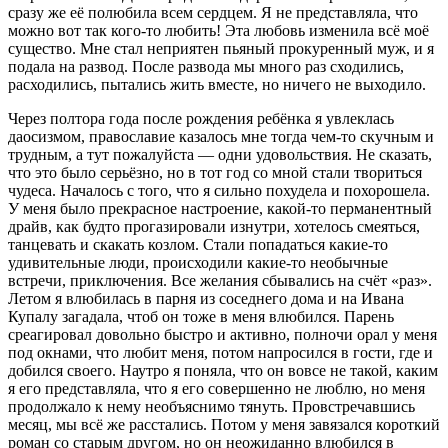
сразу же её полюбила всем сердцем. Я не представляла, что
можно вот так кого-то любить! Эта любовь изменила всё моё
существо. Мне стал неприятен пьяный прокуренный муж, и я
подала на развод. После развода мы много раз сходились,
расходились, пытались жить вместе, но ничего не выходило.
Через полтора года после рождения ребёнка я увлеклась
даосизмом, православие казалось мне тогда чем-то скучным и
трудным, а тут пожалуйста — одни удовольствия. Не сказать,
что это было серьёзно, но в тот год со мной стали твориться
чудеса. Началось с того, что я сильно похудела и похорошела.
У меня было прекрасное настроение, какой-то перманентный
драйв, как будто прогазировали изнутри, хотелось смеяться,
танцевать и скакать козлом. Стали попадаться какие-то
удивительные люди, происходили какие-то необычные
встречи, приключения. Все желания сбывались на счёт «раз».
Летом я влюбилась в парня из соседнего дома и на Ивана
Купалу загадала, чтоб он тоже в меня влюбился. Парень
среагировал довольно быстро и активно, полночи орал у меня
под окнами, что любит меня, потом напросился в гости, где и
добился своего. Наутро я поняла, что он вовсе не такой, каким
я его представляла, что я его совершенно не люблю, но меня
продолжало к нему необъяснимо тянуть. Провстречавшись
месяц, мы всё же расстались. Потом у меня завязался короткий
роман со старым другом, но он неожиданно влюбился в