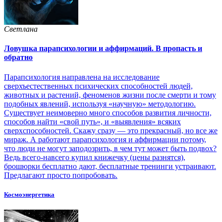
Светлана
Ловушка парапсихологии и аффирмаций. В пропасть и
обратно
Парапсихология направлена на исследование
сверхъестественных психических способностей людей,
животных и растений, феноменов жизни после смерти и тому
подобных явлений, используя «научную» методологию.
Существует неимоверно много способов развития личности,
способов найти «свой путь», и «выявления» всяких
сверхспособностей. Скажу сразу — это прекрасный, но все же
мираж. А работают парапсихология и аффирмации потому,
что люди не могут заподозрить, в чем тут может быть подвох?
Ведь всего-навсего купил книжечку (цены разнятся),
брошюрки бесплатно дают, бесплатные тренинги устраивают.
Предлагают просто попробовать.
Космоэнергетика