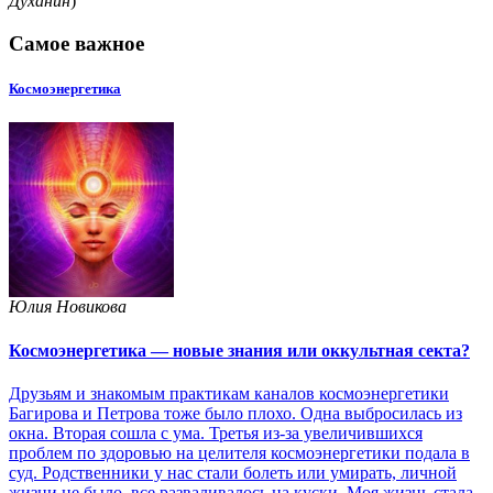
Духанин
)
Самое важное
Космоэнергетика
Юлия Новикова
Космоэнергетика — новые знания или оккультная секта?
Друзьям и знакомым практикам каналов космоэнергетики
Багирова и Петрова тоже было плохо. Одна выбросилась из
окна. Вторая сошла с ума. Третья из-за увеличившихся
проблем по здоровью на целителя космоэнергетики подала в
суд. Родственники у нас стали болеть или умирать, личной
жизни не было, все разваливалось на куски. Моя жизнь стала