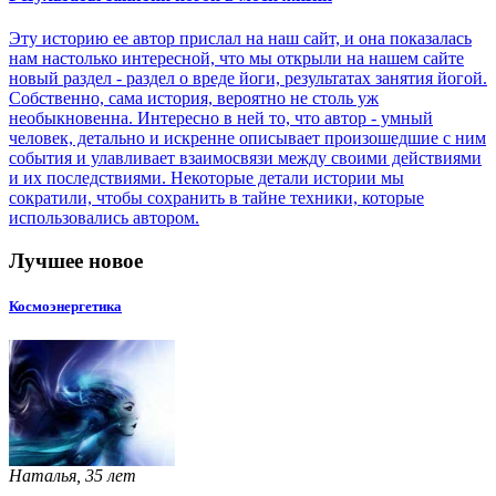
Эту историю ее автор прислал на наш сайт, и она показалась
нам настолько интересной, что мы открыли на нашем сайте
новый раздел - раздел о вреде йоги, результатах занятия йогой.
Собственно, сама история, вероятно не столь уж
необыкновенна. Интересно в ней то, что автор - умный
человек, детально и искренне описывает произошедшие с ним
события и улавливает взаимосвязи между своими действиями
и их последствиями. Некоторые детали истории мы
сократили, чтобы сохранить в тайне техники, которые
использовались автором.
Лучшее новое
Космоэнергетика
Наталья, 35 лет