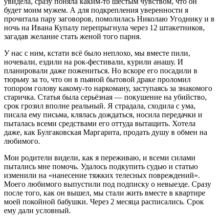
увидела, сразу поняла каким-то шестым чувством, что он
будет моим мужем. А для подкрепления уверенности я
прочитала пару заговоров, помолилась Николаю Угоднику и в
ночь на Ивана Купалу перепрыгнула через 12 штакетников,
загадав желание стать женой того парня.
У нас с ним, кстати всё было неплохо, мы вместе пили,
ночевали, ездили на рок-фестивали, курили анашу. И
планировали даже пожениться. Но вскоре его посадили в
тюрьму за то, что он в пьяной бытовой драке проломил
топором голову какому-то наркоману, заступаясь за знакомого
старичка. Статья была серьёзная — покушение на убийство,
срок грозил вполне реальный. Я страдала, сходила с ума,
писала ему письма, клялась дождаться, носила передачки и
пыталась всеми средствами его оттуда вытащить. Хотела
даже, как Булгаковская Маргарита, продать душу в обмен на
любимого.
Мои родители видели, как я переживаю, и всеми силами
пытались мне помочь. Удалось подкупить судью и статью
изменили на «нанесение тяжких телесных повреждений».
Моего любимого выпустили под подписку о невыезде. Сразу
после того, как он вышел, мы стали жить вместе в квартире
моей покойной бабушки. Через 2 месяца расписались. Срок
ему дали условный.