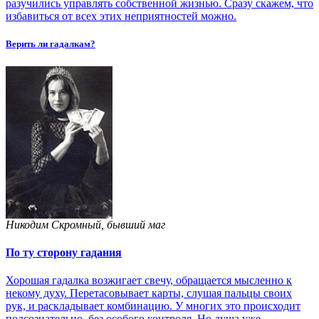
разучились управлять собственной жизнью. Сразу скажем, что
избавиться от всех этих неприятностей можно.
Верить ли гадалкам?
Никодим Скромный, бывший маг
По ту сторону гадания
Хорошая гадалка возжигает свечу, обращается мысленно к
некому духу. Перетасовывает карты, слушая пальцы своих
рук, и раскладывает комбинацию. У многих это происходит
подсознательно, без особого контроля. Но душа уже