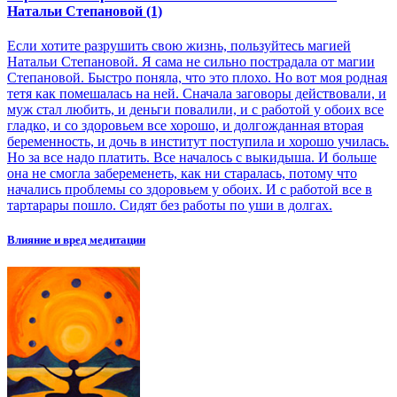
Натальи Степановой (1)
Если хотите разрушить свою жизнь, пользуйтесь магией
Натальи Степановой. Я сама не сильно пострадала от магии
Степановой. Быстро поняла, что это плохо. Но вот моя родная
тетя как помешалась на ней. Сначала заговоры действовали, и
муж стал любить, и деньги повалили, и с работой у обоих все
гладко, и со здоровьем все хорошо, и долгожданная вторая
беременность, и дочь в институт поступила и хорошо училась.
Но за все надо платить. Все началось с выкидыша. И больше
она не смогла забеременеть, как ни старалась, потому что
начались проблемы со здоровьем у обоих. И с работой все в
тартарары пошло. Сидят без работы по уши в долгах.
Влияние и вред медитации