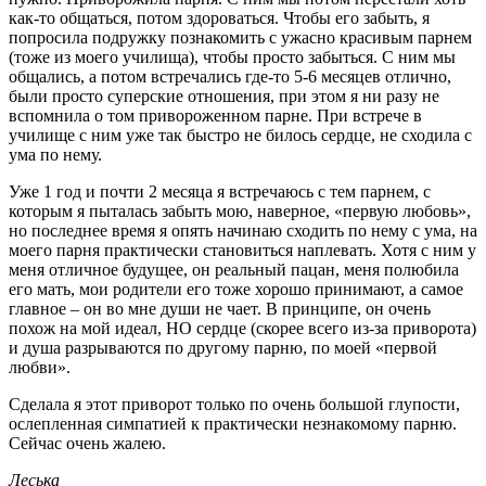
как-то общаться, потом здороваться. Чтобы его забыть, я
попросила подружку познакомить с ужасно красивым парнем
(тоже из моего училища), чтобы просто забыться. С ним мы
общались, а потом встречались где-то 5-6 месяцев отлично,
были просто суперские отношения, при этом я ни разу не
вспомнила о том привороженном парне. При встрече в
училище с ним уже так быстро не билось сердце, не сходила с
ума по нему.
Уже 1 год и почти 2 месяца я встречаюсь с тем парнем, с
которым я пыталась забыть мою, наверное, «первую любовь»,
но последнее время я опять начинаю сходить по нему с ума, на
моего парня практически становиться наплевать. Хотя с ним у
меня отличное будущее, он реальный пацан, меня полюбила
его мать, мои родители его тоже хорошо принимают, а самое
главное – он во мне души не чает. В принципе, он очень
похож на мой идеал, НО сердце (скорее всего из-за приворота)
и душа разрываются по другому парню, по моей «первой
любви».
Сделала я этот приворот только по очень большой глупости,
ослепленная симпатией к практически незнакомому парню.
Сейчас очень жалею.
Леська