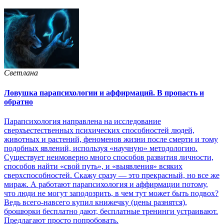
Светлана
Ловушка парапсихологии и аффирмаций. В пропасть и
обратно
Парапсихология направлена на исследование
сверхъестественных психических способностей людей,
животных и растений, феноменов жизни после смерти и тому
подобных явлений, используя «научную» методологию.
Существует неимоверно много способов развития личности,
способов найти «свой путь», и «выявления» всяких
сверхспособностей. Скажу сразу — это прекрасный, но все же
мираж. А работают парапсихология и аффирмации потому,
что люди не могут заподозрить, в чем тут может быть подвох?
Ведь всего-навсего купил книжечку (цены разнятся),
брошюрки бесплатно дают, бесплатные тренинги устраивают.
Предлагают просто попробовать.