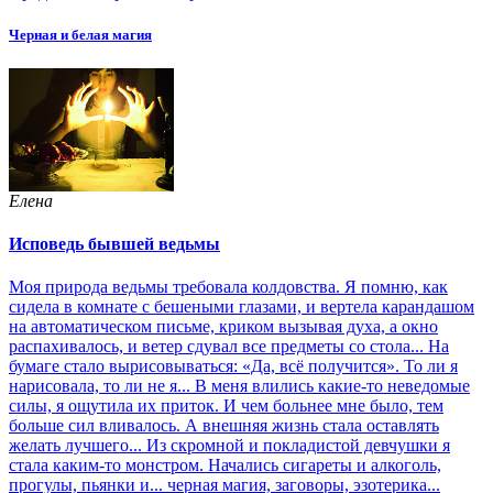
Черная и белая магия
Елена
Исповедь бывшей ведьмы
Моя природа ведьмы требовала колдовства. Я помню, как
сидела в комнате с бешеными глазами, и вертела карандашом
на автоматическом письме, криком вызывая духа, а окно
распахивалось, и ветер сдувал все предметы со стола... На
бумаге стало вырисовываться: «Да, всё получится». То ли я
нарисовала, то ли не я... В меня влились какие-то неведомые
силы, я ощутила их приток. И чем больнее мне было, тем
больше сил вливалось. А внешняя жизнь стала оставлять
желать лучшего... Из скромной и покладистой девчушки я
стала каким-то монстром. Начались сигареты и алкоголь,
прогулы, пьянки и... черная магия, заговоры, эзотерика...