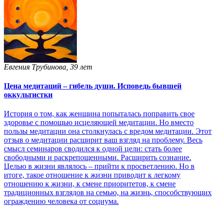
Евгения Трубинова, 39 лет
Цена медитаций – гибель души. Исповедь бывшей
оккультистки
История о том, как женщина попыталась поправить свое
здоровье с помощью исцеляющей медитации. Но вместо
пользы медитации она столкнулась с вредом медитации. Этот
отзыв о медитации расширит ваш взгляд на проблему. Весь
смысл семинаров сводился к одной цели: стать более
свободными и раскрепощенными. Расширить сознание.
Целью в жизни являлось – прийти к просветлению. Но в
итоге, такое отношение к жизни приводит к легкому
отношению к жизни, к смене приоритетов, к смене
традиционных взглядов на семью, на жизнь, способствующих
ограждению человека от социума.