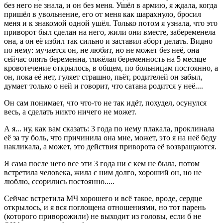
без него не знала, и он без меня. Ушёл в армию, я ждала, когда
пришёл в увольнение, его от меня как шарахнуло, бросил
меня и к знакомой одной ушёл. Только потом я узнала, что это
приворот был сделан на него, жили они вместе, забеременела
она, а он её избил так сильно и заставил аборт делать. Видно
по нему: мучается он, не любит, но не может без неё, она
сейчас опять беременна, тяжёлая беременность на 5 месяце
кровотечение открылось, в общем, по больницам постоянно, а
он, пока её нет, гуляет страшно, пьёт, родителей он забыл,
думает только о ней и говорит, что сатана родится у неё....
Он сам понимает, что что-то не так идёт, похудел, осунулся
весь, а сделать никто ничего не может.
А я... ну, как вам сказать: 3 года по нему плакала, проклинала
её за ту боль, что причинила она мне, может, это я на неё беду
накликала, а может, это действия приворота её возвращаются.
Я сама после него все эти 3 года ни с кем не была, потом
встретила человека, жила с ним долго, хороший он, но не
люблю, ссорились постоянно.....
Сейчас встретила МЧ хорошего и всё такое, вроде, сердце
открылось, и я вся поглощена отношениями, но тот парень
(которого приворожили) не выходит из головы, если б не