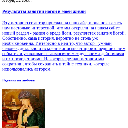
Игорь, 32 года.
Результаты занятий йогой в моей жизни
Эту историю ее автор прислал на наш сайт, и она показалась
нам настолько интересной, что мы открыли на нашем сайте
новый раздел - раздел о вреде йоги, результатах занятия йогой.
Собственно, сама история, вероятно не столь уж
необыкновенна. Интересно в ней то, что автор - умный
человек, детально и искренне описывает произошедшие с ним
события и улавливает взаимосвязи между своими действиями
и их последствиями. Некоторые детали истории мы
сократили, чтобы сохранить в тайне техники, которые
использовались автором.
Гадания на любовь