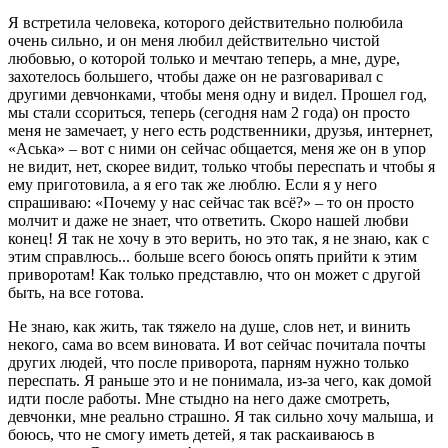
Я встретила человека, которого действительно полюбила
очень сильно, и он меня любил действительно чистой
любовью, о которой только и мечтаю теперь, а мне, дуре,
захотелось большего, чтобы даже он не разговаривал с
другими девчонками, чтобы меня одну и видел. Прошел год,
мы стали ссориться, теперь (сегодня нам 2 года) он просто
меня не замечает, у него есть родственники, друзья, интернет,
«Аська» – вот с ними он сейчас общается, меня же он в упор
не видит, нет, скорее видит, только чтобы переспать и чтобы я
ему приготовила, а я его так же люблю. Если я у него
спрашиваю: «Почему у нас сейчас так всё?» – то он просто
молчит и даже не знает, что ответить. Скоро нашей любви
конец! Я так не хочу в это верить, но это так, я не знаю, как с
этим справлюсь... больше всего боюсь опять прийти к этим
приворотам! Как только представлю, что он может с другой
быть, на все готова.
Не знаю, как жить, так тяжело на душе, слов нет, и винить
некого, сама во всем виновата. И вот сейчас почитала почты
других людей, что после приворота, парням нужно только
переспать. Я раньше это и не понимала, из-за чего, как домой
идти после работы. Мне стыдно на него даже смотреть,
девчонки, мне реально страшно. Я так сильно хочу малыша, и
боюсь, что не смогу иметь детей, я так раскаиваюсь в