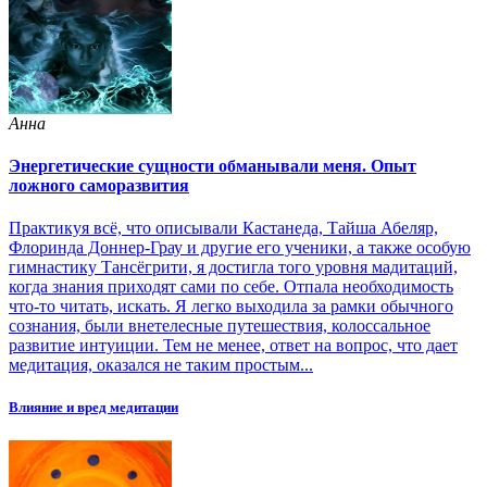
Анна
Энергетические сущности обманывали меня. Опыт
ложного саморазвития
Практикуя всё, что описывали Кастанеда, Тайша Абеляр,
Флоринда Доннер-Грау и другие его ученики, а также особую
гимнастику Тансёгрити, я достигла того уровня мадитаций,
когда знания приходят сами по себе. Отпала необходимость
что-то читать, искать. Я легко выходила за рамки обычного
сознания, были внетелесные путешествия, колоссальное
развитие интуиции. Тем не менее, ответ на вопрос, что дает
медитация, оказался не таким простым...
Влияние и вред медитации