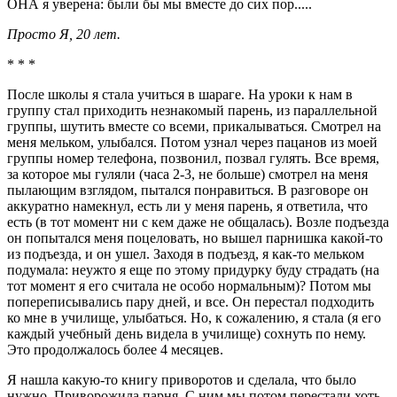
ОНА я уверена: были бы мы вместе до сих пор.....
Просто Я, 20 лет.
* * *
После школы я стала учиться в шараге. На уроки к нам в
группу стал приходить незнакомый парень, из параллельной
группы, шутить вместе со всеми, прикалываться. Смотрел на
меня мельком, улыбался. Потом узнал через пацанов из моей
группы номер телефона, позвонил, позвал гулять. Все время,
за которое мы гуляли (часа 2-3, не больше) смотрел на меня
пылающим взглядом, пытался понравиться. В разговоре он
аккуратно намекнул, есть ли у меня парень, я ответила, что
есть (в тот момент ни с кем даже не общалась). Возле подъезда
он попытался меня поцеловать, но вышел парнишка какой-то
из подъезда, и он ушел. Заходя в подъезд, я как-то мельком
подумала: неужто я еще по этому придурку буду страдать (на
тот момент я его считала не особо нормальным)? Потом мы
попереписывались пару дней, и все. Он перестал подходить
ко мне в училище, улыбаться. Но, к сожалению, я стала (я его
каждый учебный день видела в училище) сохнуть по нему.
Это продолжалось более 4 месяцев.
Я нашла какую-то книгу приворотов и сделала, что было
нужно. Приворожила парня. С ним мы потом перестали хоть