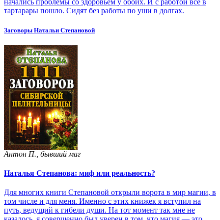
начались проблемы со здоровьем у обоих. И с работой все в
тартарары пошло. Сидят без работы по уши в долгах.
Заговоры Натальи Степановой
Антон П., бывший маг
Наталья Степанова: миф или реальность?
Для многих книги Степановой открыли ворота в мир магии, в
том числе и для меня. Именно с этих книжек я вступил на
путь, ведущий к гибели души. На тот момент так мне не
казалось, я совершенно был уверен в том, что магия — это