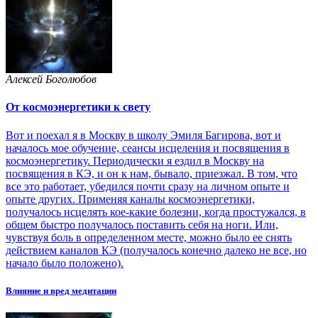
Алексей Боголюбов
От космоэнергетики к свету
Вот и поехал я в Москву в школу Эмиля Багирова, вот и
началось мое обучение, сеансы исцеления и посвящения в
космоэнергетику. Периодически я ездил в Москву на
посвящения в КЭ, и он к нам, бывало, приезжал. В том, что
все это работает, убедился почти сразу на личном опыте и
опыте других. Применяя каналы космоэнергетики,
получалось исцелять кое-какие болезни, когда простужался, в
общем быстро получалось поставить себя на ноги. Или,
чувствуя боль в определенном месте, можно было ее снять
действием каналов КЭ (получалось конечно далеко не все, но
начало было положено).
Влияние и вред медитации