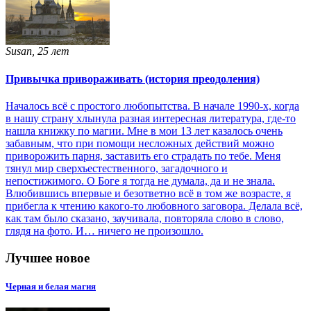
Susan, 25 лет
Привычка привораживать (история преодоления)
Началось всё с простого любопытства. В начале 1990-х, когда
в нашу страну хлынула разная интересная литература, где-то
нашла книжку по магии. Мне в мои 13 лет казалось очень
забавным, что при помощи несложных действий можно
приворожить парня, заставить его страдать по тебе. Меня
тянул мир сверхъестественного, загадочного и
непостижимого. О Боге я тогда не думала, да и не знала.
Влюбившись впервые и безответно всё в том же возрасте, я
прибегла к чтению какого-то любовного заговора. Делала всё,
как там было сказано, заучивала, повторяла слово в слово,
глядя на фото. И… ничего не произошло.
Лучшее новое
Черная и белая магия