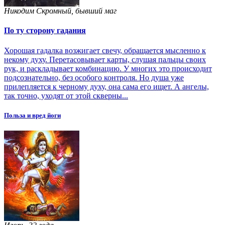
Никодим Скромный, бывший маг
По ту сторону гадания
Хорошая гадалка возжигает свечу, обращается мысленно к
некому духу. Перетасовывает карты, слушая пальцы своих
рук, и раскладывает комбинацию. У многих это происходит
подсознательно, без особого контроля. Но душа уже
прилепляется к черному духу, она сама его ищет. А ангелы,
так точно, уходят от этой скверны...
Польза и вред йоги