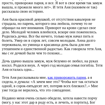
просто, приворожи парня, и все. Я вот в свое время так замуж
вышла, и прожили много лет». И тетя Аня (назовем ее так)
рассказала свою историю.
Аня была красивой девушкой, от отсутствия кавалеров не
страдала, но парень, которого она любила, почему то не
обращал на нее внимания. Приворот на крови сделал свое
дело. Молодой человек влюбился, вскоре они поженились.
Родилась дочка. Все бы ничего, только муж начал пить и
болеть. Умер он в сорок лет, совсем молодым. Анна долго
переживала, но умница и красавица дочь была для нее
утешением и единственной радостью. Как говорила тетя Аня,
мы с ее дочкой были чем то похожи...
Дочь удачно вышла замуж, муж безумно ее любил, на руках
носил. Родился внук. А через год молодая семья погибла. Тетя
Аня осталась одна...
Тетя Аня рассказывала мне,
как приворожить парня
, а я
сидела, и думала: «А зачем мне это? Чтобы вот так остаться
одной, в сорок-пятьдесят лет, потеряв всех близких?..» Мне
уже тогда не верилось, что это совпадение.
Недавно меня очень сильно обидели, хотела навести порчу
(могу, у нас этот дар в роду есть, и лечить, и портить), Бог