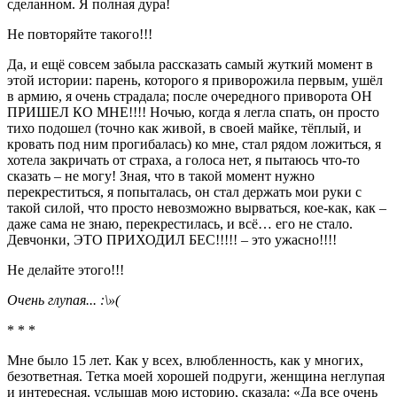
сделанном. Я полная дура!
Не повторяйте такого!!!
Да, и ещё совсем забыла рассказать самый жуткий момент в
этой истории: парень, которого я приворожила первым, ушёл
в армию, я очень страдала; после очередного приворота ОН
ПРИШЕЛ КО МНЕ!!!! Ночью, когда я легла спать, он просто
тихо подошел (точно как живой, в своей майке, тёплый, и
кровать под ним прогибалась) ко мне, стал рядом ложиться, я
хотела закричать от страха, а голоса нет, я пытаюсь что-то
сказать – не могу! Зная, что в такой момент нужно
перекреститься, я попыталась, он стал держать мои руки с
такой силой, что просто невозможно вырваться, кое-как, как –
даже сама не знаю, перекрестилась, и всё… его не стало.
Девчонки, ЭТО ПРИХОДИЛ БЕС!!!!! – это ужасно!!!!
Не делайте этого!!!
Очень глупая... :\»(
* * *
Мне было 15 лет. Как у всех, влюбленность, как у многих,
безответная. Тетка моей хорошей подруги, женщина неглупая
и интересная, услышав мою историю, сказала: «Да все очень