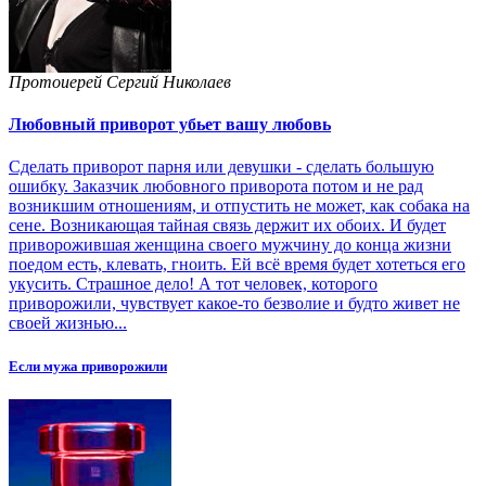
Протоиерей Сергий Николаев
Любовный приворот убьет вашу любовь
Сделать приворот парня или девушки - сделать большую
ошибку. Заказчик любовного приворота потом и не рад
возникшим отношениям, и отпустить не может, как собака на
сене. Возникающая тайная связь держит их обоих. И будет
приворожившая женщина своего мужчину до конца жизни
поедом есть, клевать, гноить. Ей всё время будет хотеться его
укусить. Страшное дело! А тот человек, которого
приворожили, чувствует какое-то безволие и будто живет не
своей жизнью...
Если мужа приворожили