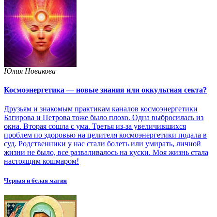
Юлия Новикова
Космоэнергетика — новые знания или оккультная секта?
Друзьям и знакомым практикам каналов космоэнергетики
Багирова и Петрова тоже было плохо. Одна выбросилась из
окна. Вторая сошла с ума. Третья из-за увеличившихся
проблем по здоровью на целителя космоэнергетики подала в
суд. Родственники у нас стали болеть или умирать, личной
жизни не было, все разваливалось на куски. Моя жизнь стала
настоящим кошмаром!
Черная и белая магия