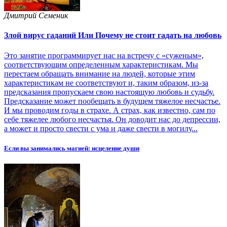
Дмитрий Семеник
Злой вирус гаданий Или Почему не стоит гадать на любовь
Это занятие программирует нас на встречу с «суженым»,
соответствующим определенным характеристикам. Мы
перестаем обращать внимание на людей, которые этим
характеристикам не соответствуют и, таким образом, из-за
предсказания пропускаем свою настоящую любовь и судьбу.
Предсказание может пообещать в будущем тяжелое несчастье.
И мы проводим годы в страхе. А страх, как известно, сам по
себе тяжелее любого несчастья. Он доводит нас до депрессии,
а может и просто свести с ума и даже свести в могилу...
Если вы занимались магией: исцеление души