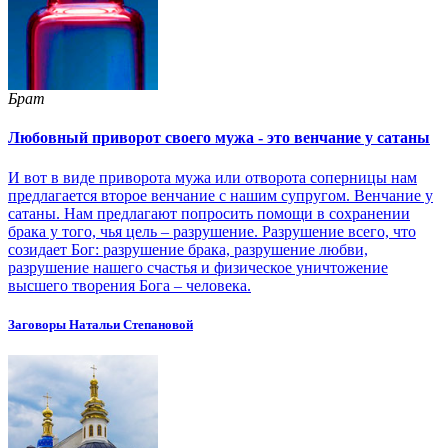
Брат
Любовный приворот своего мужа - это венчание у сатаны
И вот в виде приворота мужа или отворота соперницы нам
предлагается второе венчание с нашим супругом. Венчание у
сатаны. Нам предлагают попросить помощи в сохранении
брака у того, чья цель – разрушение. Разрушение всего, что
созидает Бог: разрушение брака, разрушение любви,
разрушение нашего счастья и физическое уничтожение
высшего творения Бога – человека.
Заговоры Натальи Степановой