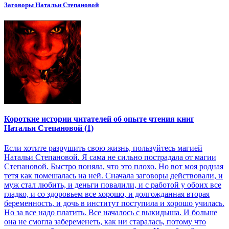
Заговоры Натальи Степановой
Короткие истории читателей об опыте чтения книг
Натальи Степановой (1)
Если хотите разрушить свою жизнь, пользуйтесь магией
Натальи Степановой. Я сама не сильно пострадала от магии
Степановой. Быстро поняла, что это плохо. Но вот моя родная
тетя как помешалась на ней. Сначала заговоры действовали, и
муж стал любить, и деньги повалили, и с работой у обоих все
гладко, и со здоровьем все хорошо, и долгожданная вторая
беременность, и дочь в институт поступила и хорошо училась.
Но за все надо платить. Все началось с выкидыша. И больше
она не смогла забеременеть, как ни старалась, потому что