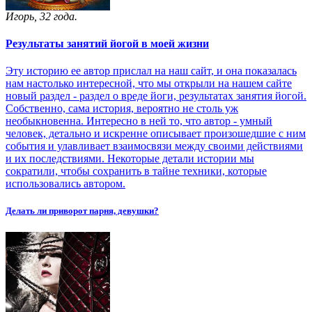
Игорь, 32 года.
Результаты занятий йогой в моей жизни
Эту историю ее автор прислал на наш сайт, и она показалась
нам настолько интересной, что мы открыли на нашем сайте
новый раздел - раздел о вреде йоги, результатах занятия йогой.
Собственно, сама история, вероятно не столь уж
необыкновенна. Интересно в ней то, что автор - умный
человек, детально и искренне описывает произошедшие с ним
события и улавливает взаимосвязи между своими действиями
и их последствиями. Некоторые детали истории мы
сократили, чтобы сохранить в тайне техники, которые
использовались автором.
Делать ли приворот парня, девушки?