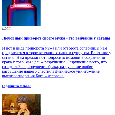
Брат
Любовный приворот своего мужа - это венчание у сатаны
И вот в виде приворота мужа или отворота соперницы нам
предлагается второе венчание с нашим супругом. Венчание у
сатаны. Нам предлагают попросить помощи в сохранении
брака у того, чья цель – разрушение. Разрушение всего, что
созидает Бог: разрушение брака, разрушение любви,
разрушение нашего счастья и физическое уничтожение
высшего творения Бога – человека.
Гадания на любовь