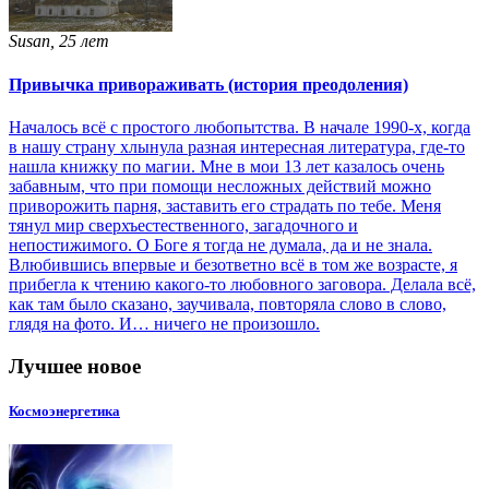
Susan, 25 лет
Привычка привораживать (история преодоления)
Началось всё с простого любопытства. В начале 1990-х, когда
в нашу страну хлынула разная интересная литература, где-то
нашла книжку по магии. Мне в мои 13 лет казалось очень
забавным, что при помощи несложных действий можно
приворожить парня, заставить его страдать по тебе. Меня
тянул мир сверхъестественного, загадочного и
непостижимого. О Боге я тогда не думала, да и не знала.
Влюбившись впервые и безответно всё в том же возрасте, я
прибегла к чтению какого-то любовного заговора. Делала всё,
как там было сказано, заучивала, повторяла слово в слово,
глядя на фото. И… ничего не произошло.
Лучшее новое
Космоэнергетика