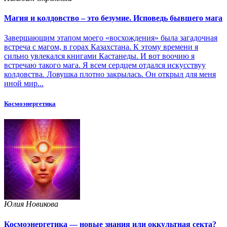
Магия и колдовство – это безумие. Исповедь бывшего мага
Завершающим этапом моего «восхождения» была загадочная
встреча с магом, в горах Казахстана. К этому времени я
сильно увлекался книгами Кастанеды. И вот воочию я
встречаю такого мага. Я всем сердцем отдался искусствуу
колдовства. Ловушка плотно закрылась. Он открыл для меня
иной мир...
Космоэнергетика
Юлия Новикова
Космоэнергетика — новые знания или оккультная секта?