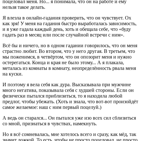
поцеловал меня. Но... я понимала, что он на работе и ему
нельзя такое делать.
Я влезла в онлайн-гадания проверить, что он чувствует. Ох
как зря! У меня на гадания быстро выработалась зависимость,
и я уже гадала каждый день, хоть и обещала себе, что «буду
гадать раз в месяц или после случайной встречи с ним».
Всё бы и ничего, но в одном гадании говорилось, что он меня
страстно любит. Во втором, что у него другая. В третьем, что
мы поженимся, в четвёртом, что он опозорит меня и нужно
остерегаться. Конца и края не было этому... А я плакала,
металась из комнаты в комнату, неопределённость рвала меня
на куски.
И поэтому я вела себя как дура. Высказывала при мужчине
много негатива, показывала себя с худшей стороны. Если он
физически пытался приблизиться, то я находила любой
предлог, чтобы убежать. (Хоть и знала, что вот-вот произойдёт
самое желаемое: наш с ним первый поцелуй.)
А ведь он старался... Он пытался уже изо всех сил сблизиться
со мной, признаться в чувствах, намекнуть.
Но я всё сомневалась, мне хотелось всего и сразу, как мёд, так
значит ложкой. То есть, чтобы не просто поцеловал, не просто