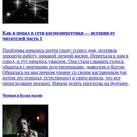
Как я попал в сети космоэнергетики — истории от
читателей часть 1
Проблемы начались почти сразу: сгорел дом, потеряла
хорошую работу, никакой личной жизни. Переехала к нам в
город, и тут началось ужасное. Она стала слышать голоса.
общаться с мертвыми родственниками, дьяволом и Богом.
Общалась на мысленном уровне со своим наставником (он
потом это отрицал, естественно) и свято верила, что все
происходящее реально. Начала делать прогнозы на будущее.
Черная и белая магия