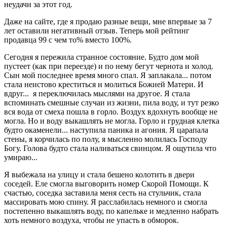
неудачи за этот год.
Даже на сайте, где я продаю разные вещи, мне впервые за 7
лет оставили негативный отзыв. Теперь мой рейтинг
продавца 99 с чем то% вместо 100%.
Сегодня я пережила странное состояние. Будто дом мой
пустеет (как при переезде) и по нему бегут чернота и холод.
Сын мой последнее время много спал. Я заплакала... потом
стала неистово креститься и молиться Божией Матери. И
вдруг... я переключилась мыслями на другое. Я стала
вспоминать смешные случаи из жизни, пила воду, и тут резко
вся вода от смеха пошла в горло. Воздух вдохнуть вообще не
могла. Но и воду выкашлять не могла. Горло и грудная клетка
будто окаменели... наступила паника и агония. Я царапала
стены, я корчилась по полу, я мысленно молилась Господу
Богу. Голова будто стала наливаться свинцом. Я ощутила что
умираю...
Я выбежала на улицу и стала бешено колотить в двери
соседей. Еле смогла выговорить номер Скорой Помощи. К
счастью, соседка заставила меня сесть на стульчик, стала
массировать мою спину. Я расслабилась немного и смогла
постепенно выкашлять воду, по капельке и медленно набрать
хоть немного воздуха, чтобы не упасть в обморок.