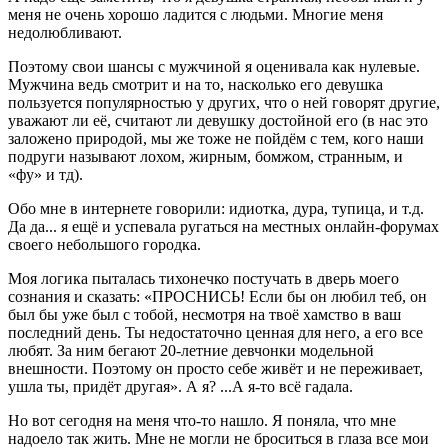
меня не очень хорошо ладится с людьми. Многие меня
недолюбливают.
Поэтому свои шансы с мужчиной я оценивала как нулевые.
Мужчина ведь смотрит и на то, насколько его девушка
пользуется популярностью у других, что о ней говорят другие,
уважают ли её, считают ли девушку достойной его (в нас это
заложено природой, мы же тоже не пойдём с тем, кого наши
подруги называют лохом, жирным, бомжом, странным, и
«фу» и тд).
Обо мне в интернете говорили: идиотка, дура, тупица, и т.д.
Да да... я ещё и успевала ругаться на местных онлайн-форумах
своего небольшого городка.
Моя логика пыталась тихонечко постучать в дверь моего
сознания и сказать: «ПРОСНИСЬ! Если бы он любил теб, он
был бы уже был с тобой, несмотря на твоё хамство в ваш
последний день. Ты недостаточно ценная для него, а его все
любят. За ним бегают 20-летние девчонки модельной
внешности. Поэтому он просто себе живёт и не переживает,
ушла ты, придёт другая». А я? ...А я-то всё гадала.
Но вот сегодня на меня что-то нашло. Я поняла, что мне
надоело так жить. Мне не могли не броситься в глаза все мои