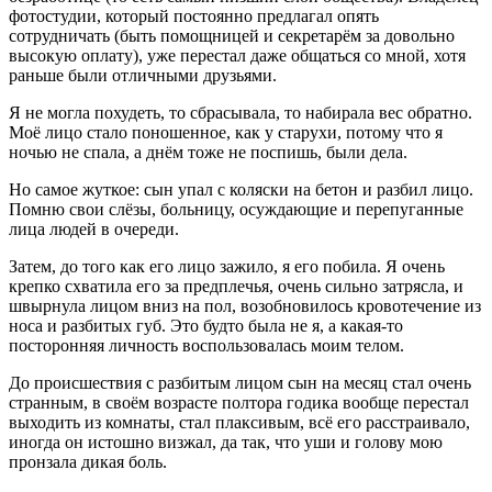
фотостудии, который постоянно предлагал опять
сотрудничать (быть помощницей и секретарём за довольно
высокую оплату), уже перестал даже общаться со мной, хотя
раньше были отличными друзьями.
Я не могла похудеть, то сбрасывала, то набирала вес обратно.
Моё лицо стало поношенное, как у старухи, потому что я
ночью не спала, а днём тоже не поспишь, были дела.
Но самое жуткое: сын упал с коляски на бетон и разбил лицо.
Помню свои слёзы, больницу, осуждающие и перепуганные
лица людей в очереди.
Затем, до того как его лицо зажило, я его побила. Я очень
крепко схватила его за предплечья, очень сильно затрясла, и
швырнула лицом вниз на пол, возобновилось кровотечение из
носа и разбитых губ. Это будто была не я, а какая-то
посторонняя личность воспользовалась моим телом.
До происшествия с разбитым лицом сын на месяц стал очень
странным, в своём возрасте полтора годика вообще перестал
выходить из комнаты, стал плаксивым, всё его расстраивало,
иногда он истошно визжал, да так, что уши и голову мою
пронзала дикая боль.