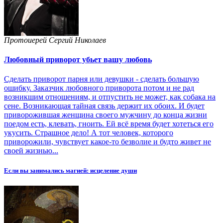
Протоиерей Сергий Николаев
Любовный приворот убьет вашу любовь
Сделать приворот парня или девушки - сделать большую
ошибку. Заказчик любовного приворота потом и не рад
возникшим отношениям, и отпустить не может, как собака на
сене. Возникающая тайная связь держит их обоих. И будет
приворожившая женщина своего мужчину до конца жизни
поедом есть, клевать, гноить. Ей всё время будет хотеться его
укусить. Страшное дело! А тот человек, которого
приворожили, чувствует какое-то безволие и будто живет не
своей жизнью...
Если вы занимались магией: исцеление души