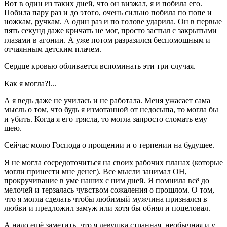
Вот в один из таких дней, что он визжал, я и побила его.
Побила пару раз и до этого, очень сильно побила по попе и
ножкам, ручкам. А один раз и по голове ударила. Он в первые
пять секунд даже кричать не мог, просто застыл с закрытыми
глазами в агонии. А уже потом разразился беспомощным и
отчаянным детским плачем.
Сердце кровью обливается вспоминать эти три случая.
Как я могла?!...
А я ведь даже не училась и не работала. Меня ужасает сама
мысль о том, что будь я измотанной от недосыпа, то могла бы
и убить. Когда я его трясла, то могла запросто сломать ему
шею.
Сейчас молю Господа о прощении и о терпении на будущее.
Я не могла сосредоточиться на своих рабочих планах (которые
могли принести мне денег). Все мысли занимал ОН,
прокручивание в уме наших с ним дней. Я помнила всё до
мелочей и терзалась чувством сожаления о прошлом. О том,
что я могла сделать чтобы любимый мужчина признался в
любви и предложил замуж или хотя бы обнял и поцеловал.
А надо ещё заметить, что я девушка странная, необычная и у