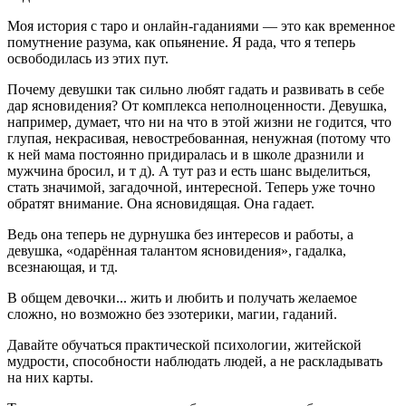
Моя история с таро и онлайн-гаданиями — это как временное
помутнение разума, как опьянение. Я рада, что я теперь
освободилась из этих пут.
Почему девушки так сильно любят гадать и развивать в себе
дар ясновидения? От комплекса неполноценности. Девушка,
например, думает, что ни на что в этой жизни не годится, что
глупая, некрасивая, невостребованная, ненужная (потому что
к ней мама постоянно придиралась и в школе дразнили и
мужчина бросил, и т д). А тут раз и есть шанс выделиться,
стать значимой, загадочной, интересной. Теперь уже точно
обратят внимание. Она ясновидящая. Она гадает.
Ведь она теперь не дурнушка без интересов и работы, а
девушка, «одарённая талантом ясновидения», гадалка,
всезнающая, и тд.
В общем девочки... жить и любить и получать желаемое
сложно, но возможно без эзотерики, магии, гаданий.
Давайте обучаться практической психологии, житейской
мудрости, способности наблюдать людей, а не раскладывать
на них карты.