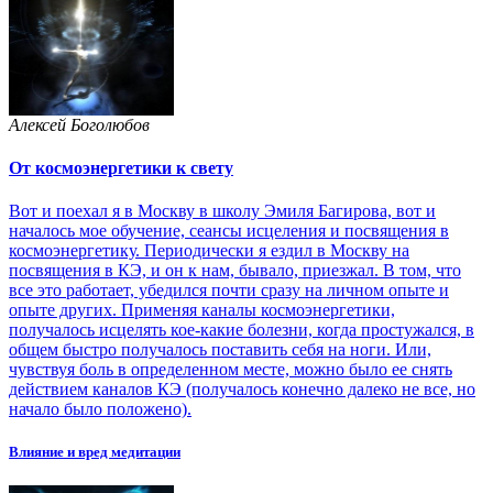
Алексей Боголюбов
От космоэнергетики к свету
Вот и поехал я в Москву в школу Эмиля Багирова, вот и
началось мое обучение, сеансы исцеления и посвящения в
космоэнергетику. Периодически я ездил в Москву на
посвящения в КЭ, и он к нам, бывало, приезжал. В том, что
все это работает, убедился почти сразу на личном опыте и
опыте других. Применяя каналы космоэнергетики,
получалось исцелять кое-какие болезни, когда простужался, в
общем быстро получалось поставить себя на ноги. Или,
чувствуя боль в определенном месте, можно было ее снять
действием каналов КЭ (получалось конечно далеко не все, но
начало было положено).
Влияние и вред медитации