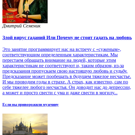
Дмитрий Семеник
Злой вирус гаданий Или Почему не стоит гадать на любовь
Это занятие программирует нас на встречу с «суженым»,
соответствующим определенным характеристикам. Мы
перестаем обращать внимание на людей, которые этим
характеристикам не соответствуют и, таким образом, из-за
предсказания пропускаем свою настоящую любовь и судьбу.
Предсказание может пообещать в будущем тяжелое несчастье.
И мы проводим годы в страхе. А страх, как известно, сам по
себе тяжелее любого несчастья. Он доводит нас до депрессии,
а может и просто свести с ума и даже свести в могилу...
Если вы приворожили мужчину