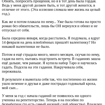
Обнять, попросить прощения, но я в тот день была гордая.
Ведь у меня другой должен быть, и тот другой женится, в
отличие от этого. (Эта иллюзия сломала мне жизнь на целый
год.).
Как же я потом плакала по нему... Уже была готова на просто
роман без обязательств, лишь бы ОН вернулся и обнял и не
отпускал от себя.
Была середина января, когда расстались. Я подумала, а вдруг
14 февраля на день влюблённых пришлёт валентинку? Но
никакой валентинки не было.
Потом я ещё страдала много, много месяцев, скучая по нему,
гадая на него, пытаясь подстроить встречу. В гаданиях зашла
ещё дальше, чем раньше. Я купила набор Таро и научилась
гадать. Подсела на эти гадания. Накручивала себя,
переживала.
В результате я вымотала себя так, что постепенно из жизни
ушло везение и друзья и даже пострадал годовалый кроха,
мой сын...
У меня за год с начала гаданий не появилось ни одного
ученика на репетиторство. Теперь я на пособии по
безработице (то есть самый низший слой общества). Владелец