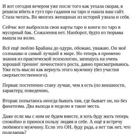
И вот сегодня вечером уже после того как уехала скорая, я
решила вбить в гугл про гадания на таро и нашла ваш сайт.
Стала читать. Во многих женщинах из историй узнала и себя.
Сейчас вот выбросила свои карты таро и книги по таро в
мусорный бак. Сожаления нет. Наоборот, будто из тюрьмы
вышла на волю.
Всё ещё люблю Брайана до одури, обожаю, уважаю. Он моё
солнышко и самый лучший в мире. Но теперь я применю
знания из практической психологии, запишусь на очень
хороший тренинг личностного роста, давно присматриваюсь.
Уже есть мысли как вернуть этого мужчину (без участия
сверхъестественного).
Первая: постепенно стану лучше, чем я есть (по внешности,
характеру, поведению,
Вторая: попытаюсь иногда бывать там, где бывает он, но без
фанатизма. Два выхода в неделю в такие места.
Даже если мы с ним не будем вместе, я хоть буду жить теперь
спокойно и принося пользу людям и себе. А ещё я встречу
любимого мужчину. Если это ОН, буду рада, а нет так нет, что
поделаешь?