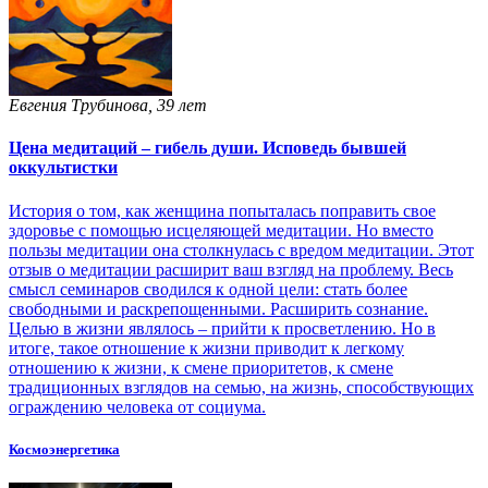
Евгения Трубинова, 39 лет
Цена медитаций – гибель души. Исповедь бывшей
оккультистки
История о том, как женщина попыталась поправить свое
здоровье с помощью исцеляющей медитации. Но вместо
пользы медитации она столкнулась с вредом медитации. Этот
отзыв о медитации расширит ваш взгляд на проблему. Весь
смысл семинаров сводился к одной цели: стать более
свободными и раскрепощенными. Расширить сознание.
Целью в жизни являлось – прийти к просветлению. Но в
итоге, такое отношение к жизни приводит к легкому
отношению к жизни, к смене приоритетов, к смене
традиционных взглядов на семью, на жизнь, способствующих
ограждению человека от социума.
Космоэнергетика