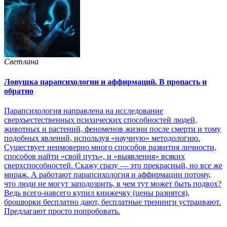
Светлана
Ловушка парапсихологии и аффирмаций. В пропасть и
обратно
Парапсихология направлена на исследование
сверхъестественных психических способностей людей,
животных и растений, феноменов жизни после смерти и тому
подобных явлений, используя «научную» методологию.
Существует неимоверно много способов развития личности,
способов найти «свой путь», и «выявления» всяких
сверхспособностей. Скажу сразу — это прекрасный, но все же
мираж. А работают парапсихология и аффирмации потому,
что люди не могут заподозрить, в чем тут может быть подвох?
Ведь всего-навсего купил книжечку (цены разнятся),
брошюрки бесплатно дают, бесплатные тренинги устраивают.
Предлагают просто попробовать.