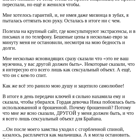
переспали, но ещё и женился чтобы.
Мне хотелось гарантий, и, не имея даже мизинца в зубах, я
пыталась оттяпать всю руку. Осталась в итоге ни с чем.
Полезла на крупный сайт, где консультируют экстрасенсы, и в
письмах и по телефону. Бешеные цены в несколько евро за
минуту меня не остановили, несмотря на мою бедность и
долги.
Мне несколько ясновидящих сразу сказали что «это не ваш
мужчина, у вас другой должен быть». Некоторые сказали, что
я интересую его всего лишь как сексуальный объект. А ещё,
что он с кем-то спит.
Как же всё это ранило мою душу и зацепило самолюбие!
В итоге в день передачи ключей я сильно нахамила ему и
сказала, чтобы убирался. Гордая девочка Ника побоялась быть
использованной и брошенной. Почему брошенной? Потому
что мне же ясно сказали, ДРУГОЙ у меня должен быть, и что
я всего лишь сексуальный объект для Брайана.
...Он после моего хамства уходил с сгорбленной спиной,
казалось, расплачется как мальчишка. А я могла остановить.