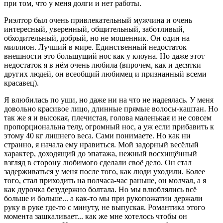
при том, что у меня долги и нет работы.
Риэлтор был очень привлекательный мужчина и очень
интересный, уверенный, общительный, заботливый,
обходительный, добрый, но не мошенник. Он один на
миллион. Лучший в мире. Единственный недостаток
внешности это большущий нос как у клоуна. Но даже этот
недостаток я в нём очень любила (впрочем, как и десятки
других людей, он всеобщий любимец и признанный всеми
красавец).
Я влюбилась по уши, но даже ни на что не надеялась. У меня
довольно красивое лицо, длинные прямые волосы-каштан. Но
так же я и высокая, плечистая, голова маленькая и не совсем
пропорциональна телу, огромный нос, а уж если прибавить к
этому 40 кг лишнего веса. Сами понимаете. Но как ни
странно, я начала ему нравиться. Мой задорный весёлый
характер, доходящий до эпатажа, нежный восхищённый
взгляд в сторону любимого сделали своё дело. Он стал
задерживаться у меня после того, как люди уходили. Более
того, стал приходить на полчаса-час раньше, он молчал, а я
как дурочка безудержно болтала. Но мы влюблялись всё
больше и больше... а как-то мы при рукопожатии держали
руку в руке где-то с минуту, не выпуская. Романтика этого
момента зашкаливает... как же мне хотелось чтобы он