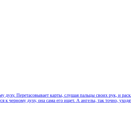
му духу. Перетасовывает карты, слушая пальцы своих рук, и ра
 к черному духу, она сама его ищет. А ангелы, так точно, уходят