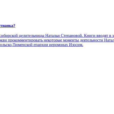
стианка?
сибирской целительницы Натальи Степановой. Книги вводят в з
ви прокомментировать некоторые моменты деятельности Наталь
больско-Тюменской епархии иеромонах Изосим.