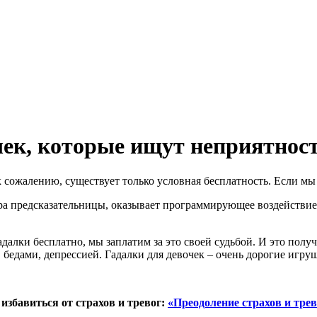
чек, которые ищут неприятнос
сожалению, существует только условная бесплатность. Если мы п
а предсказательницы, оказывает программирующее воздействие на
далки бесплатно, мы заплатим за это своей судьбой. И это полу
 бедами, депрессией. Гадалки для девочек – очень дорогие игруш
избавиться от страхов и тревог:
«
Преодоление страхов и трев