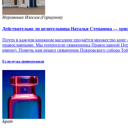
Иеромонах Изосим (Горшунов)
Действительно ли целительница Наталья Степанова — хри
Почти в каждом книжном магазине продаётся множество книг 
православными. Мы попросили священника Православной Церк
имени). Помочь нам решил священник Покровского собора То
Если мужа приворожили
Брат