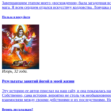
Завершающим этапом моего «восхождения» была загадочная встр
мага. Я всем сердцем отдался искусствуу колдовства. Ловушка 
Польза и вред йоги
Игорь, 32 года.
Результаты занятий йогой в моей жизни
Эту историю ее автор прислал на наш сайт, и она показалась на
Собственно, сама история, вероятно не столь уж необыкновенн
взаимосвязи между своими действиями и их последствиями. Не
Верить ли гадалкам?