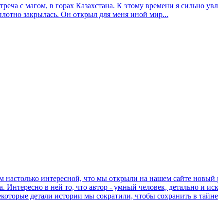
еча с магом, в горах Казахстана. К этому времени я сильно ув
плотно закрылась. Он открыл для меня иной мир...
м настолько интересной, что мы открыли на нашем сайте новый ра
а. Интересно в ней то, что автор - умный человек, детально и 
которые детали истории мы сократили, чтобы сохранить в тайне