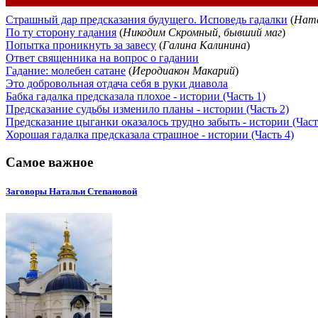
Страшный дар предсказания будущего. Исповедь гадалки
(
Ната
По ту сторону гадания
(
Никодим Скромный, бывший маг
)
Попытка проникнуть за завесу
(
Галина Калинина
)
Ответ священника на вопрос о гадании
Гадание: молебен сатане
(
Иеродиакон Макарий
)
Это добровольная отдача себя в руки диавола
Бабка гадалка предсказала плохое - истории (Часть 1)
Предсказание судьбы изменило планы - истории (Часть 2)
Предсказание цыганки оказалось трудно забыть - истории (Част
Хорошая гадалка предсказала страшное - истории (Часть 4)
Самое важное
Заговоры Натальи Степановой