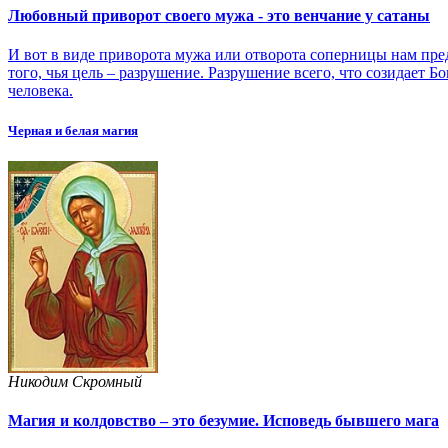
Любовный приворот своего мужа - это венчание у сатаны
И вот в виде приворота мужа или отворота соперницы нам пре
того, чья цель – разрушение. Разрушение всего, что созидает 
человека.
Черная и белая магия
Никодим Скромный
Магия и колдовство – это безумие. Исповедь бывшего мага