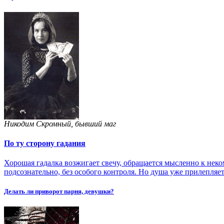
Никодим Скромный, бывший маг
По ту сторону гадания
Хорошая гадалка возжигает свечу, обращается мысленно к неко
подсознательно, без особого контроля. Но душа уже прилепляется
Делать ли приворот парня, девушки?