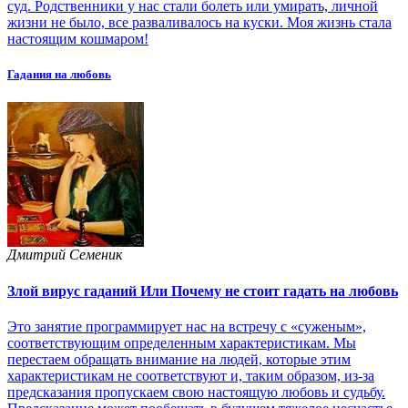
суд. Родственники у нас стали болеть или умирать, личной
жизни не было, все разваливалось на куски. Моя жизнь стала
настоящим кошмаром!
Гадания на любовь
Дмитрий Семеник
Злой вирус гаданий Или Почему не стоит гадать на любовь
Это занятие программирует нас на встречу с «суженым»,
соответствующим определенным характеристикам. Мы
перестаем обращать внимание на людей, которые этим
характеристикам не соответствуют и, таким образом, из-за
предсказания пропускаем свою настоящую любовь и судьбу.