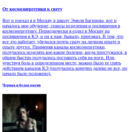
От космоэнергетики к свету
Вот и поехал я в Москву в школу Эмиля Багирова, вот и
началось мое обучение, сеансы исцеления и посвящения в
космоэнергетику. Периодически я ездил в Москву на
посвящения в КЭ, и он к нам, бывало, приезжал. В том, что
все это работает, убедился почти сразу на личном опыте и
опыте других. Применяя каналы космоэнергетики,
получалось исцелять кое-какие болезни, когда простужался, в
общем быстро получалось поставить себя на ноги. Или,
чувствуя боль в определенном месте, можно было ее снять
действием каналов КЭ (получалось конечно далеко не все, но
начало было положено).
Черная и белая магия