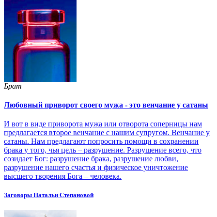
Брат
Любовный приворот своего мужа - это венчание у сатаны
И вот в виде приворота мужа или отворота соперницы нам
предлагается второе венчание с нашим супругом. Венчание у
сатаны. Нам предлагают попросить помощи в сохранении
брака у того, чья цель – разрушение. Разрушение всего, что
созидает Бог: разрушение брака, разрушение любви,
разрушение нашего счастья и физическое уничтожение
высшего творения Бога – человека.
Заговоры Натальи Степановой