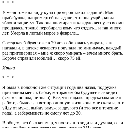
* * *
У меня тоже на виду куча примеров таких гаданий. Моя
прабабушка, например: ей нагадали, что она умрёт, когда
яблони зацветут. Так она «помирала» каждую весну, со всеми
прощалась, тряпьё перебирала кому что отдать... и так много
лет. Умерла в лютый мороз в феврале...
Соседская бабуля тоже в 70 лет собиралась умирать, как
нагадали, в аптеке лекарств покупала по минимуму, каждый
раз приговаривая – мне ж скоро умирать – зачем много брать.
Короче справили юбилей… скоро 75 ей.
Ирина
* * *
Я была в подобной же ситуации года два назад, подружка
притащила меня к бабке, которая якобы будущее все видит
(зачем я пошла, не знаю). Все, что гадалка предсказала мне о
работе, сбылось, а вот про личную жизнь она мне сказала, что
уйду от мужа, выйду замуж за другого (и это все в течение
года), а забеременеть не смогу лет до 30.
В общем, это был кошмар, я постоянно ходила и думала, если
я так люблю мужа, зачем от него уходить? На всех