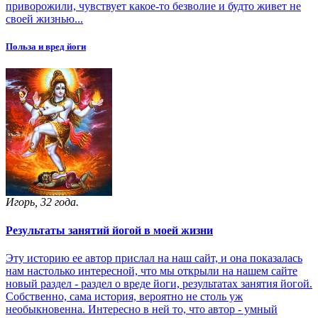
приворожили, чувствует какое-то безволие и будто живет не
своей жизнью...
Польза и вред йоги
Игорь, 32 года.
Результаты занятий йогой в моей жизни
Эту историю ее автор прислал на наш сайт, и она показалась
нам настолько интересной, что мы открыли на нашем сайте
новый раздел - раздел о вреде йоги, результатах занятия йогой.
Собственно, сама история, вероятно не столь уж
необыкновенна. Интересно в ней то, что автор - умный