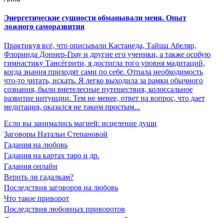
Энергетические сущности обманывали меня. Опыт
ложного саморазвития
Практикуя всё, что описывали Кастанеда, Тайша Абеляр,
Флоринда Доннер-Грау и другие его ученики, а также особую
гимнастику Тансёгрити, я достигла того уровня мадитаций,
когда знания приходят сами по себе. Отпала необходимость
что-то читать, искать. Я легко выходила за рамки обычного
сознания, были внетелесные путешествия, колоссальное
развитие интуиции. Тем не менее, ответ на вопрос, что дает
медитация, оказался не таким простым...
Если вы занимались магией: исцеление души
Заговоры Натальи Степановой
Гадания на любовь
Гадания на картах таро и др.
Гадания онлайн
Верить ли гадалкам?
Последствия заговоров на любовь
Что такое приворот
Последствия любовных приворотов