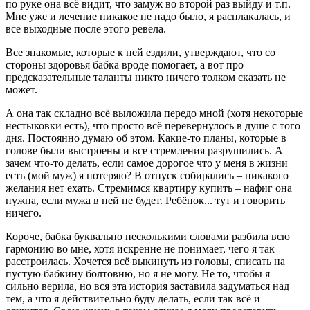
по руке она всё видит, что замуж во второй раз выйду и т.п.
Мне уже и лечение никакое не надо было, я расплакалась, и
все выходные после этого ревела.
Все знакомые, которые к ней ездили, утверждают, что со
стороны здоровья бабка вроде помогает, а вот про
предсказательные таланты никто ничего толком сказать не
может.
А она так складно всё выложила передо мной (хотя некоторые
нестыковки есть), что просто всё перевернулось в душе с того
дня. Постоянно думаю об этом. Какие-то планы, которые в
голове были выстроены и все стремления разрушились. А
зачем что-то делать, если самое дорогое что у меня в жизни
есть (мой муж) я потеряю? В отпуск собирались – никакого
желания нет ехать. Стремимся квартиру купить – нафиг она
нужна, если мужа в ней не будет. Ребёнок... тут и говорить
ничего.
Короче, бабка буквально несколькими словами разбила всю
гармонию во мне, хотя искренне не понимает, чего я так
расстроилась. Хочется всё выкинуть из головы, списать на
пустую бабкину болтовню, но я не могу. Не то, чтобы я
сильно верила, но вся эта история заставила задуматься над
тем, а что я действительно буду делать, если так всё и