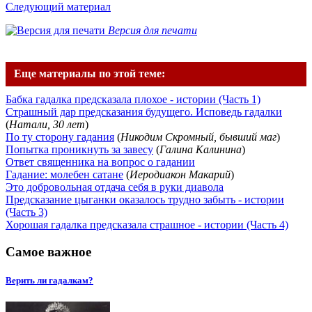
Следующий материал
Версия для печати
Еще материалы по этой теме:
Бабка гадалка предсказала плохое - истории (Часть 1)
Страшный дар предсказания будущего. Исповедь гадалки
(
Натали, 30 лет
)
По ту сторону гадания
(
Никодим Скромный, бывший маг
)
Попытка проникнуть за завесу
(
Галина Калинина
)
Ответ священника на вопрос о гадании
Гадание: молебен сатане
(
Иеродиакон Макарий
)
Это добровольная отдача себя в руки диавола
Предсказание цыганки оказалось трудно забыть - истории
(Часть 3)
Хорошая гадалка предсказала страшное - истории (Часть 4)
Самое важное
Верить ли гадалкам?