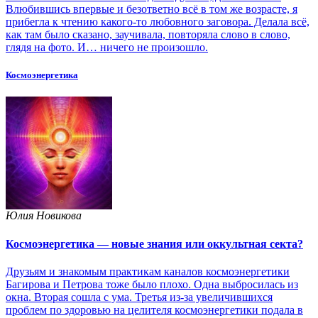
Влюбившись впервые и безответно всё в том же возрасте, я
прибегла к чтению какого-то любовного заговора. Делала всё,
как там было сказано, заучивала, повторяла слово в слово,
глядя на фото. И… ничего не произошло.
Космоэнергетика
Юлия Новикова
Космоэнергетика — новые знания или оккультная секта?
Друзьям и знакомым практикам каналов космоэнергетики
Багирова и Петрова тоже было плохо. Одна выбросилась из
окна. Вторая сошла с ума. Третья из-за увеличившихся
проблем по здоровью на целителя космоэнергетики подала в