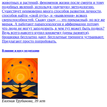
животных и растений, феноменов жизни после смерти и тому
подобных явлений, используя «научную» методологию.
Существует неимоверно много способов развития личности,
способов найти «свой путь», и «выявления» всяких
сверхспособностей. Скажу сразу — это прекрасный, но все же
мираж. А работают парапсихология и аффирмации потому,
что люди не могут заподозрить, в чем тут может быть подвох?
Ведь всего-навсего купил книжечку (цены разнятся),
брошюрки бесплатно дают, бесплатные тренинги устраивают.
Предлагают просто попробовать.
Влияние и вред медитации
Евгения Трубинова, 39 лет