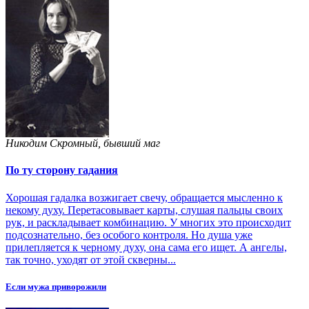
Никодим Скромный, бывший маг
По ту сторону гадания
Хорошая гадалка возжигает свечу, обращается мысленно к
некому духу. Перетасовывает карты, слушая пальцы своих
рук, и раскладывает комбинацию. У многих это происходит
подсознательно, без особого контроля. Но душа уже
прилепляется к черному духу, она сама его ищет. А ангелы,
так точно, уходят от этой скверны...
Если мужа приворожили