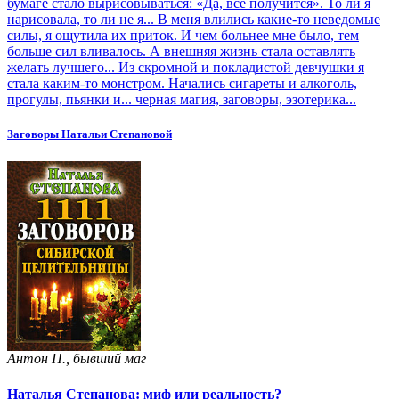
бумаге стало вырисовываться: «Да, всё получится». То ли я
нарисовала, то ли не я... В меня влились какие-то неведомые
силы, я ощутила их приток. И чем больнее мне было, тем
больше сил вливалось. А внешняя жизнь стала оставлять
желать лучшего... Из скромной и покладистой девчушки я
стала каким-то монстром. Начались сигареты и алкоголь,
прогулы, пьянки и... черная магия, заговоры, эзотерика...
Заговоры Натальи Степановой
Антон П., бывший маг
Наталья Степанова: миф или реальность?