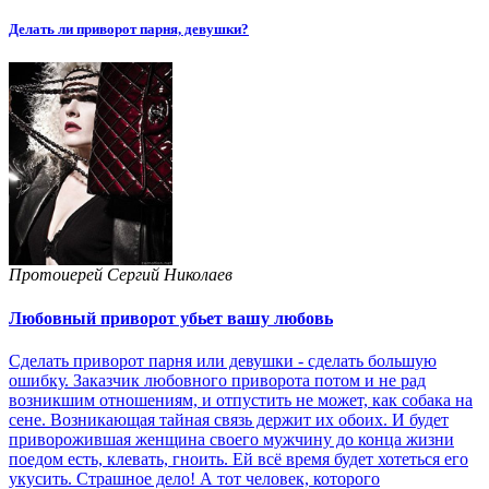
Делать ли приворот парня, девушки?
Протоиерей Сергий Николаев
Любовный приворот убьет вашу любовь
Сделать приворот парня или девушки - сделать большую
ошибку. Заказчик любовного приворота потом и не рад
возникшим отношениям, и отпустить не может, как собака на
сене. Возникающая тайная связь держит их обоих. И будет
приворожившая женщина своего мужчину до конца жизни
поедом есть, клевать, гноить. Ей всё время будет хотеться его
укусить. Страшное дело! А тот человек, которого