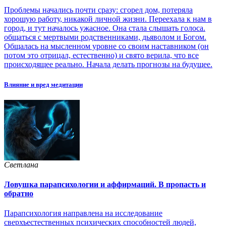
Проблемы начались почти сразу: сгорел дом, потеряла
хорошую работу, никакой личной жизни. Переехала к нам в
город, и тут началось ужасное. Она стала слышать голоса.
общаться с мертвыми родственниками, дьяволом и Богом.
Общалась на мысленном уровне со своим наставником (он
потом это отрицал, естественно) и свято верила, что все
происходящее реально. Начала делать прогнозы на будущее.
Влияние и вред медитации
Светлана
Ловушка парапсихологии и аффирмаций. В пропасть и
обратно
Парапсихология направлена на исследование
сверхъестественных психических способностей людей,