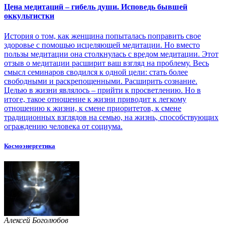
Цена медитаций – гибель души. Исповедь бывшей
оккультистки
История о том, как женщина попыталась поправить свое
здоровье с помощью исцеляющей медитации. Но вместо
пользы медитации она столкнулась с вредом медитации. Этот
отзыв о медитации расширит ваш взгляд на проблему. Весь
смысл семинаров сводился к одной цели: стать более
свободными и раскрепощенными. Расширить сознание.
Целью в жизни являлось – прийти к просветлению. Но в
итоге, такое отношение к жизни приводит к легкому
отношению к жизни, к смене приоритетов, к смене
традиционных взглядов на семью, на жизнь, способствующих
ограждению человека от социума.
Космоэнергетика
Алексей Боголюбов