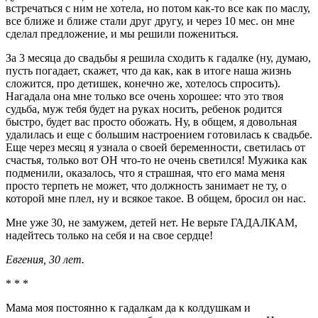
встречаться с ним не хотела, но потом как-то все как по маслу,
все ближе и ближе стали друг другу, и через 10 мес. он мне
сделал предложение, и мы решили пожениться.
За 3 месяца до свадьбы я решила сходить к гадалке (ну, думаю,
пусть погадает, скажет, что да как, как в итоге наша жизнь
сложится, про детишек, конечно же, хотелось спросить).
Нагадала она мне только все очень хорошее: что это твоя
судьба, муж тебя будет на руках носить, ребенок родится
быстро, будет вас просто обожать. Ну, в общем, я довольная
удалилась и еще с большим настроением готовилась к свадьбе.
Еще через месяц я узнала о своей беременности, светилась от
счастья, только вот ОН что-то не очень светился! Мужика как
подменили, оказалось, что я страшная, что его мама меня
просто терпеть не может, что должность занимает не ту, о
которой мне плел, ну и всякое такое. В общем, бросил он нас.
Мне уже 30, не замужем, детей нет. Не верьте ГАДАЛКАМ,
надейтесь только на себя и на свое сердце!
Евгения, 30 лет.
* * *
Мама моя постоянно к гадалкам да к колдушкам и