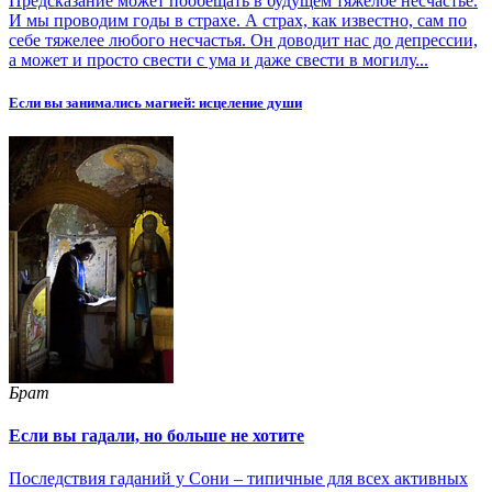
Предсказание может пообещать в будущем тяжелое несчастье.
И мы проводим годы в страхе. А страх, как известно, сам по
себе тяжелее любого несчастья. Он доводит нас до депрессии,
а может и просто свести с ума и даже свести в могилу...
Если вы занимались магией: исцеление души
Брат
Если вы гадали, но больше не хотите
Последствия гаданий у Сони – типичные для всех активных