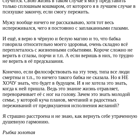
случится. Свою жизнь в таком случае я могу представить
только сплошным кошмаром, от которого я в лучшем случае в
психушке закончу, если смогу пережить.
Мужу вообще ничего не рассказываю, хотя тот весь
испереживался, чего я постоянно с заплаканными глазами.
И ещё, я верю в чёрную и белую магию и то, что бабка
говорила относительно моего здоровья, очень складно всё
переплеталось с жизненными событиями. Короче сложно не
верить в сглазы, порчи и т.п. А если веришь в них, то трудно
не верить в её предсказания.
Конечно, если философствовать на эту тему, типа все люди
смертны и т.п., то ничего такого бабка не сказала. Но я НЕ
ХОЧУ знать, что будет в будущем. И я не хотела это знать,
когда к ней пришла. Ведь это знание жизнь отравляет,
переворачивает её с ног на голову. Зачем это знать молодой
семье, у которой куча планов, мечтаний и радостных
переживаний от предвкушения исполнения желаний?
Я страшно расстроена и не знаю, как вернуть себе утраченную
душевную гармонию.
Рыбка золотая