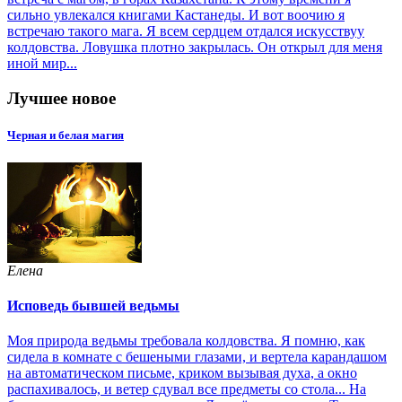
сильно увлекался книгами Кастанеды. И вот воочию я
встречаю такого мага. Я всем сердцем отдался искусствуу
колдовства. Ловушка плотно закрылась. Он открыл для меня
иной мир...
Лучшее новое
Черная и белая магия
Елена
Исповедь бывшей ведьмы
Моя природа ведьмы требовала колдовства. Я помню, как
сидела в комнате с бешеными глазами, и вертела карандашом
на автоматическом письме, криком вызывая духа, а окно
распахивалось, и ветер сдувал все предметы со стола... На