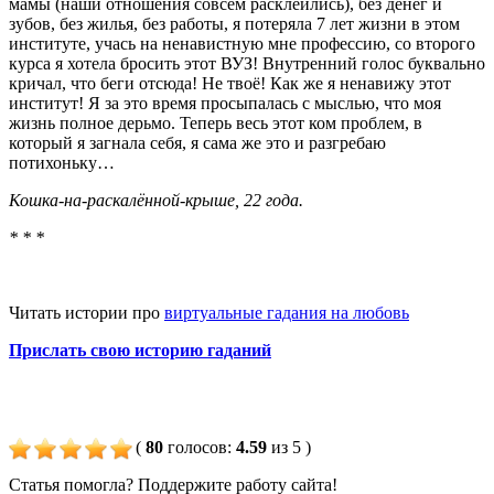
мамы (наши отношения совсем расклеились), без денег и
зубов, без жилья, без работы, я потеряла 7 лет жизни в этом
институте, учась на ненавистную мне профессию, со второго
курса я хотела бросить этот ВУЗ! Внутренний голос буквально
кричал, что беги отсюда! Не твоё! Как же я ненавижу этот
институт! Я за это время просыпалась с мыслью, что моя
жизнь полное дерьмо. Теперь весь этот ком проблем, в
который я загнала себя, я сама же это и разгребаю
потихоньку…
Кошка-на-раскалённой-крыше, 22 года.
* * *
Читать истории про
виртуальные гадания на любовь
Прислать свою историю гаданий
(
80
голосов
:
4.59
из 5
)
Статья помогла? Поддержите работу сайта!