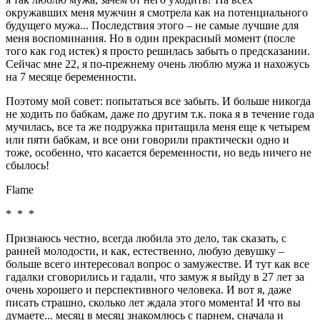
окружавших меня мужчин я смотрела как на потенциального
будущего мужа... Последствия этого – не самые лучшие для
меня воспоминания. Но в один прекрасный момент (после
того как год истек) я просто решилась забыть о предсказании.
Сейчас мне 22, я по-прежнему очень люблю мужа и нахожусь
на 7 месяце беременности.
Поэтому мой совет: попытаться все забыть. И больше никогда
не ходить по бабкам, даже по другим т.к. пока я в течение года
мучилась, все та же подружка притащила меня еще к четырем
или пяти бабкам, и все они говорили практически одно и
тоже, особенно, что касается беременности, но ведь ничего не
сбылось!
Flame
* * *
Признаюсь честно, всегда любила это дело, так сказать, с
ранней молодости, и как, естественно, любую девушку –
больше всего интересовал вопрос о замужестве. И тут как все
гадалки сговорились и гадали, что замуж я выйду в 27 лет за
очень хорошего и перспективного человека. И вот я, даже
писать страшно, сколько лет ждала этого момента! И что вы
думаете... месяц в месяц знакомлюсь с парнем, сначала и