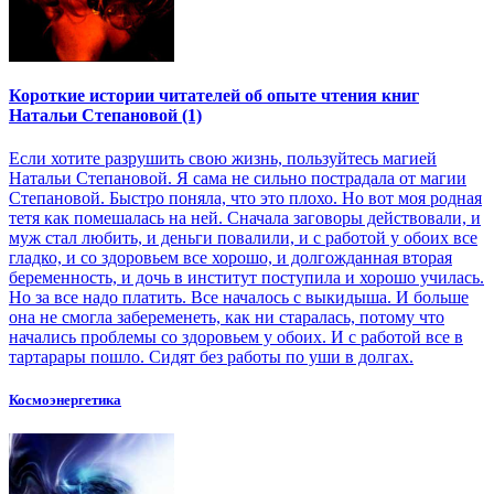
Короткие истории читателей об опыте чтения книг
Натальи Степановой (1)
Если хотите разрушить свою жизнь, пользуйтесь магией
Натальи Степановой. Я сама не сильно пострадала от магии
Степановой. Быстро поняла, что это плохо. Но вот моя родная
тетя как помешалась на ней. Сначала заговоры действовали, и
муж стал любить, и деньги повалили, и с работой у обоих все
гладко, и со здоровьем все хорошо, и долгожданная вторая
беременность, и дочь в институт поступила и хорошо училась.
Но за все надо платить. Все началось с выкидыша. И больше
она не смогла забеременеть, как ни старалась, потому что
начались проблемы со здоровьем у обоих. И с работой все в
тартарары пошло. Сидят без работы по уши в долгах.
Космоэнергетика