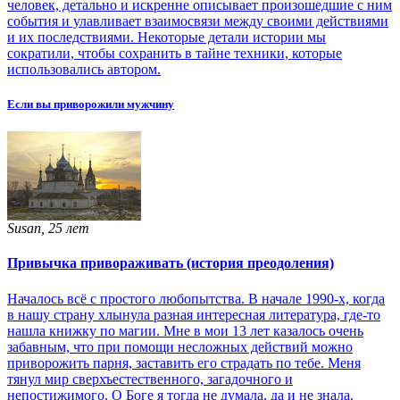
человек, детально и искренне описывает произошедшие с ним
события и улавливает взаимосвязи между своими действиями
и их последствиями. Некоторые детали истории мы
сократили, чтобы сохранить в тайне техники, которые
использовались автором.
Если вы приворожили мужчину
Susan, 25 лет
Привычка привораживать (история преодоления)
Началось всё с простого любопытства. В начале 1990-х, когда
в нашу страну хлынула разная интересная литература, где-то
нашла книжку по магии. Мне в мои 13 лет казалось очень
забавным, что при помощи несложных действий можно
приворожить парня, заставить его страдать по тебе. Меня
тянул мир сверхъестественного, загадочного и
непостижимого. О Боге я тогда не думала, да и не знала.