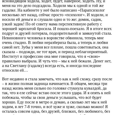
ясновидящим ходила, ходит, будет, наверное, ходить. Ну, и
меня на это дело подсадила. Ходили мы к одной и той же
гадалке. На кабинете у неё было написано «Парапсихолог
несколько лет назад, сейчас просто «психолог». И ходили, и
носили ей деньги и слушали одно и то же: домик, садик,
узкий задик! По её совету мама перспективную работу с
хорошей зарплатой бросила. И пошло-поехало. Я в итоге всех
подруг и друзей потеряла, подозрительной и замкнутой стала.
Невиновного человека в воровстве обвинила, теперь мне
очень стыдно. В любви неразбериха была, а теперь и любви
самой нет. Зубы у меня все плохие, пошла советоваться, она
сказала – подожди, не тот врач, и период неблагоприятный.
Институт и профессию она мне говорила, что я «свою»
правильно выбрала. И чуть что – мы к ней бежали. Денег нет,
а на Светлану (гадалку) всегда есть, и иногда последние
относили ей…
Вот недавно я стала замечать, что как к ней схожу, сразу после
– в жизни полная задница начинается. В общем, месяца три
назад жизнь меня сильно по головке стукнула кувалдой, да
так, что я еле сейчас встаю после этого удара. И я опять к ней
побежала, чтобы за свои деньги услышать, что всё будет
хорошо. Еду после в метро и думаю, а сколько лет мы к ней
ходим, я лет 7-8 точно, и всё хуже и хуже, сколько можно! Я
осталась совсем одна, без друзей, близких, без любимого, без