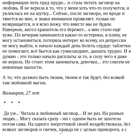
информации хоть пруд пруди... и стала читать заговор на
любовь. Я не верила в то, что у меня хоть что-то получится, и
увлеклась не на шутку... Сейчас, после заговора, он вроде и
тянется ко мне, и знаки внимания проявляет, только не
возвращается, и я ясно вижу, что вместе мы не будем.
Наверное, ангел-хранитель его бережет... а мне стало ещё
хуже. По вечерам начинаются какие-то истерики, я плачу, не
могу остановиться, потеряла интерес ко всему, из депрессии
не могу выйти, и начало каждый день болеть сердце: таблетки
не помогают, всё бьется как сумасшедшее, дышать трудно. И я
думаю - это только начало расплаты за то, в силу чего я даже
не верила. Не стоит этим заниматься, девочки... это совсем не
невинные шалости.
А то, что должно быть твоим, твоим и так будет, без всякой
там любовной магии.
Валькирия, 27 лет
* * *
Да уж... Читала я любовный заговор... И не раз. На разных
людях... Могу сказать сразу - ни с одним быть не захотела
потом сама. На одного энергетикой своей воздействовала, без
всяких заговоров и свечек, правда не с целью приворота, а с