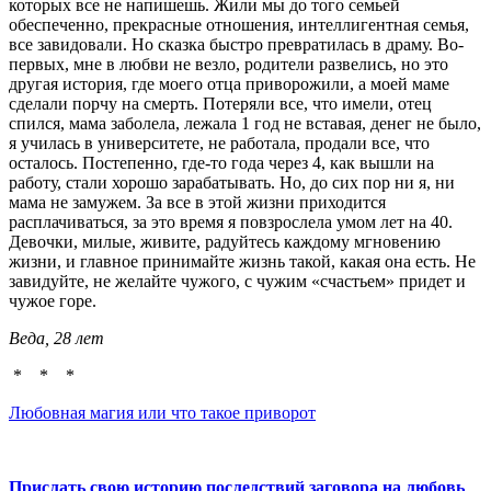
которых все не напишешь. Жили мы до того семьей
обеспеченно, прекрасные отношения, интеллигентная семья,
все завидовали. Но сказка быстро превратилась в драму. Во-
первых, мне в любви не везло, родители развелись, но это
другая история, где моего отца приворожили, а моей маме
сделали порчу на смерть. Потеряли все, что имели, отец
спился, мама заболела, лежала 1 год не вставая, денег не было,
я училась в университете, не работала, продали все, что
осталось. Постепенно, где-то года через 4, как вышли на
работу, стали хорошо зарабатывать. Но, до сих пор ни я, ни
мама не замужем. За все в этой жизни приходится
расплачиваться, за это время я повзрослела умом лет на 40.
Девочки, милые, живите, радуйтесь каждому мгновению
жизни, и главное принимайте жизнь такой, какая она есть. Не
завидуйте, не желайте чужого, с чужим «счастьем» придет и
чужое горе.
Веда, 28 лет
* * *
Любовная магия или что такое приворот
Прислать свою историю последствий заговора на любовь