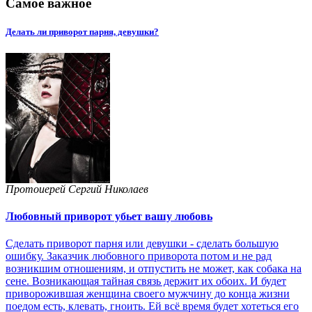
Самое важное
Делать ли приворот парня, девушки?
Протоиерей Сергий Николаев
Любовный приворот убьет вашу любовь
Сделать приворот парня или девушки - сделать большую
ошибку. Заказчик любовного приворота потом и не рад
возникшим отношениям, и отпустить не может, как собака на
сене. Возникающая тайная связь держит их обоих. И будет
приворожившая женщина своего мужчину до конца жизни
поедом есть, клевать, гноить. Ей всё время будет хотеться его