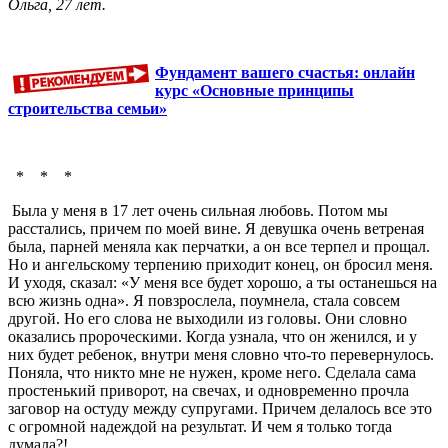
Ольга, 27 лет.
Фундамент вашего счастья: онлайн
курс «Основные принципы
строительства семьи»
* * *
Была у меня в 17 лет очень сильная любовь. Потом мы
расстались, причем по моей вине. Я девушка очень ветреная
была, парней меняла как перчатки, а он все терпел и прощал.
Но и ангельскому терпению приходит конец, он бросил меня.
И уходя, сказал: «У меня все будет хорошо, а ты останешься на
всю жизнь одна». Я повзрослела, поумнела, стала совсем
другой. Но его слова не выходили из головы. Они словно
оказались пророческими. Когда узнала, что он женился, и у
них будет ребенок, внутри меня словно что-то перевернулось.
Поняла, что никто мне не нужен, кроме него. Сделала сама
простенький приворот, на свечах, и одновременно прочла
заговор на остуду между супругами. Причем делалось все это
с огромной надеждой на результат. И чем я только тогда
думала?!