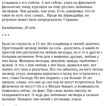
услышала о его гибели. А вот сейчас, учась на факультете
филологии, пишу курсовую на тему русских любовных
заговоров. Чем дальше, тем хуже. Есть, наверняка, что-то
такое во всех этих словах... Вроде бы абракадабра, но
результат может быть непредсказуем. Страшно.
Блондиночка, 20 лет.
* * *
Было по глупости, в 15 лет, без кладбища и свечей, конечно.
Простенький заговор любви на соль - разлучить, и какой-то
простой (без ритуалов) на любовь молодца, но и то и другое с
большим желанием. Речь шла о маминых друзьях, любовь у
них была. Женщина молодая, замужем, правда, проблемы с
мужем. А тот, с кем любовь у нее была, нравился мне, вот
значит, его типа и разлучала. Все это забылось, на кого читала
заговор, уехал, женщина вернулась к мужу, все устроилось у
них, слава Господу. Но вот недавно, а уж больше 10 лет
прошло, узнаю, что они до сих пор не могут встретиться. Вот
физически не могут! Он и в Москве бывает, и возможности
появились сейчас, но факт. Про свою жизнь умолчу, не
складывается всё. А ведь два любовных заговора и сильное
желание. Никаких там свечей с иголками, упаси.