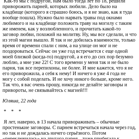
Как-то мы с подругой, нам было тогда лет по 18, решили
приворожить парней, которых любили. Дело было на
кладбище (которого я страшно боюсь, и я не знаю, как я туда
вообще пошла). Нужно было нарвать травы под окнами
любимого и на кладбище положить траву на могилу с таким
же именем, как у возлюбленного, и прочитать какой-то
заговор любви, похожий на молитву. Ну, мы все сделали, и что
из этой магии вышло. Я так и не добилась взаимности, только
время от времени спали с ним, а на улице он мог и не
поздороваться. Сейчас он уже год встречается с еще одной
моей близкой (когда-то) подругой, а я его до сих пор безумно
люблю, а мне уже 22! С того времени у меня так и не было
парня, так все перепихоны, не более. И мне кажется, что я не
его приворожила, а себя к нему! И ничего я уже 4 года не
могу с собой поделать. И не хочу никого больше, кроме него.
Так что, я вас очень прошу, никогда не делайте заговоры и
привороты, не связывайтесь с магией!!!
Юляша, 22 года
* * *
Я лет, наверно, в 13 начала привораживать – обычные
простенькие заговоры. С парнем встречаться начала через год,
но так и не дождалась ничего серьёзного. Потом
«переключилась» на другого парня – тоже прибегала к