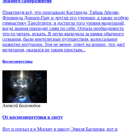
ложного саморазвития
Практикуя всё, что описывали Кастанеда, Тайша Абеляр,
Флоринда Доннер-Грау и другие его ученики, а также особую
гимнастику Тансёгрити, я достигла того уровня мадитаций,
когда знания приходят сами по себе. Отпала необходимость
что-то читать, искать. Я легко выходила за рамки обычного
сознания, были внетелесные путешествия, колоссальное
развитие интуиции. Тем не менее, ответ на вопрос, что дает
медитация, оказался не таким простым...
Космоэнергетика
Алексей Боголюбов
От космоэнергетики к свету
Вот и поехал я в Москву в школу Эмиля Багирова, вот и