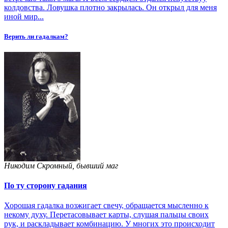
колдовства. Ловушка плотно закрылась. Он открыл для меня
иной мир...
Верить ли гадалкам?
Никодим Скромный, бывший маг
По ту сторону гадания
Хорошая гадалка возжигает свечу, обращается мысленно к
некому духу. Перетасовывает карты, слушая пальцы своих
рук, и раскладывает комбинацию. У многих это происходит