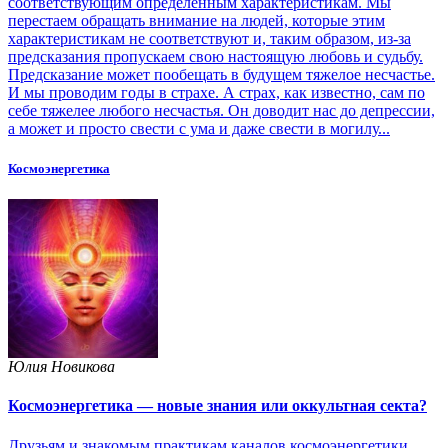
соответствующим определенным характеристикам. Мы
перестаем обращать внимание на людей, которые этим
характеристикам не соответствуют и, таким образом, из-за
предсказания пропускаем свою настоящую любовь и судьбу.
Предсказание может пообещать в будущем тяжелое несчастье.
И мы проводим годы в страхе. А страх, как известно, сам по
себе тяжелее любого несчастья. Он доводит нас до депрессии,
а может и просто свести с ума и даже свести в могилу...
Космоэнергетика
Юлия Новикова
Космоэнергетика — новые знания или оккультная секта?
Друзьям и знакомым практикам каналов космоэнергетики