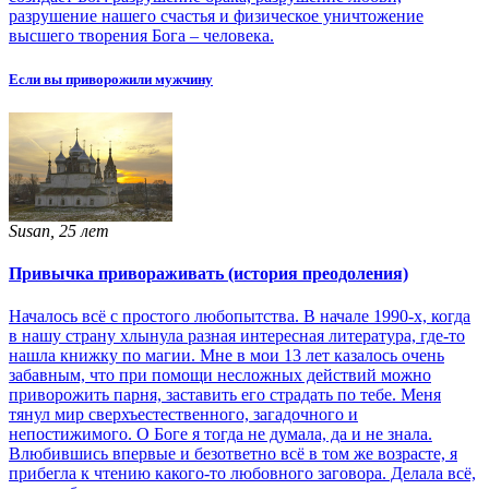
разрушение нашего счастья и физическое уничтожение
высшего творения Бога – человека.
Если вы приворожили мужчину
Susan, 25 лет
Привычка привораживать (история преодоления)
Началось всё с простого любопытства. В начале 1990-х, когда
в нашу страну хлынула разная интересная литература, где-то
нашла книжку по магии. Мне в мои 13 лет казалось очень
забавным, что при помощи несложных действий можно
приворожить парня, заставить его страдать по тебе. Меня
тянул мир сверхъестественного, загадочного и
непостижимого. О Боге я тогда не думала, да и не знала.
Влюбившись впервые и безответно всё в том же возрасте, я
прибегла к чтению какого-то любовного заговора. Делала всё,