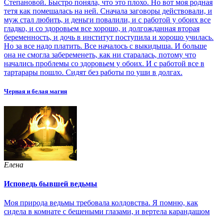
Степановой. Быстро поняла, что это плохо. Но вот моя родная
тетя как помешалась на ней. Сначала заговоры действовали, и
муж стал любить, и деньги повалили, и с работой у обоих все
гладко, и со здоровьем все хорошо, и долгожданная вторая
беременность, и дочь в институт поступила и хорошо училась.
Но за все надо платить. Все началось с выкидыша. И больше
она не смогла забеременеть, как ни старалась, потому что
начались проблемы со здоровьем у обоих. И с работой все в
тартарары пошло. Сидят без работы по уши в долгах.
Черная и белая магия
Елена
Исповедь бывшей ведьмы
Моя природа ведьмы требовала колдовства. Я помню, как
сидела в комнате с бешеными глазами, и вертела карандашом