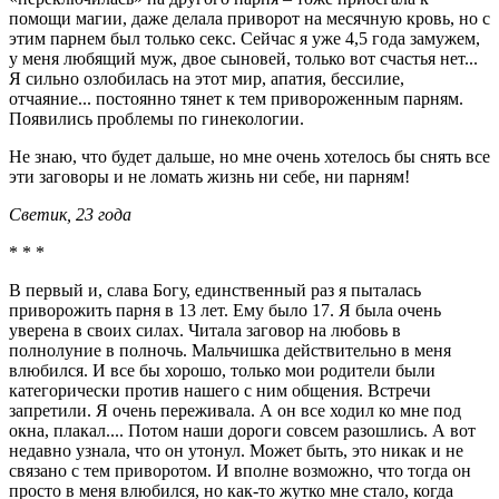
помощи магии, даже делала приворот на месячную кровь, но с
этим парнем был только секс. Сейчас я уже 4,5 года замужем,
у меня любящий муж, двое сыновей, только вот счастья нет...
Я сильно озлобилась на этот мир, апатия, бессилие,
отчаяние... постоянно тянет к тем привороженным парням.
Появились проблемы по гинекологии.
Не знаю, что будет дальше, но мне очень хотелось бы снять все
эти заговоры и не ломать жизнь ни себе, ни парням!
Светик, 23 года
* * *
В первый и, слава Богу, единственный раз я пыталась
приворожить парня в 13 лет. Ему было 17. Я была очень
уверена в своих силах. Читала заговор на любовь в
полнолуние в полночь. Мальчишка действительно в меня
влюбился. И все бы хорошо, только мои родители были
категорически против нашего с ним общения. Встречи
запретили. Я очень переживала. А он все ходил ко мне под
окна, плакал.... Потом наши дороги совсем разошлись. А вот
недавно узнала, что он утонул. Может быть, это никак и не
связано с тем приворотом. И вполне возможно, что тогда он
просто в меня влюбился, но как-то жутко мне стало, когда