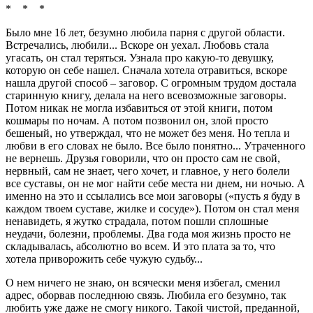
* * *
Было мне 16 лет, безумно любила парня с другой области.
Встречались, любили... Вскоре он уехал. Любовь стала
угасать, он стал теряться. Узнала про какую-то девушку,
которую он себе нашел. Сначала хотела отравиться, вскоре
нашла другой способ – заговор. С огромным трудом достала
старинную книгу, делала на него всевозможные заговоры.
Потом никак не могла избавиться от этой книги, потом
кошмары по ночам. А потом позвонил он, злой просто
бешеный, но утверждал, что не может без меня. Но тепла и
любви в его словах не было. Все было понятно... Утраченного
не вернешь. Друзья говорили, что он просто сам не свой,
нервный, сам не знает, чего хочет, и главное, у него болели
все суставы, он не мог найти себе места ни днем, ни ночью. А
именно на это и ссылались все мои заговоры («пусть я буду в
каждом твоем суставе, жилке и сосуде»). Потом он стал меня
ненавидеть, я жутко страдала, потом пошли сплошные
неудачи, болезни, проблемы. Два года моя жизнь просто не
складывалась, абсолютно во всем. И это плата за то, что
хотела приворожить себе чужую судьбу...
О нем ничего не знаю, он всячески меня избегал, сменил
адрес, оборвав последнюю связь. Любила его безумно, так
любить уже даже не смогу никого. Такой чистой, преданной,