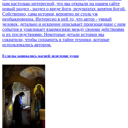
нам настолько интересной, что мы открыли на нашем сайте
новый раздел - раздел о вреде йоги, результатах занятия йогой.
Собственно, сама история, вероятно не столь уж
необыкновенна. Интересно в ней то, что автор - умный
человек, детально и искренне описывает произошедшие с ним
события и улавливает взаимосвязи между своими действиями
и их последствиями. Некоторые детали истории мы
сократили, чтобы сохранить в тайне техники, которые
использовались автором.
Если вы занимались магией: исцеление души