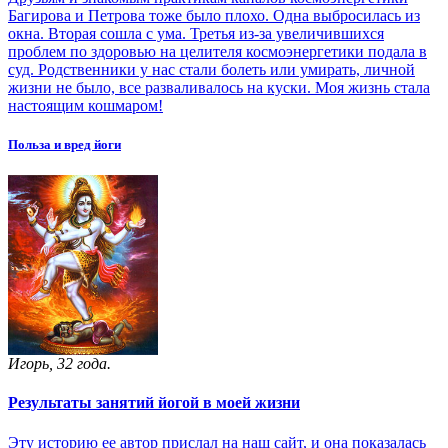
Багирова и Петрова тоже было плохо. Одна выбросилась из
окна. Вторая сошла с ума. Третья из-за увеличившихся
проблем по здоровью на целителя космоэнергетики подала в
суд. Родственники у нас стали болеть или умирать, личной
жизни не было, все разваливалось на куски. Моя жизнь стала
настоящим кошмаром!
Польза и вред йоги
Игорь, 32 года.
Результаты занятий йогой в моей жизни
Эту историю ее автор прислал на наш сайт, и она показалась