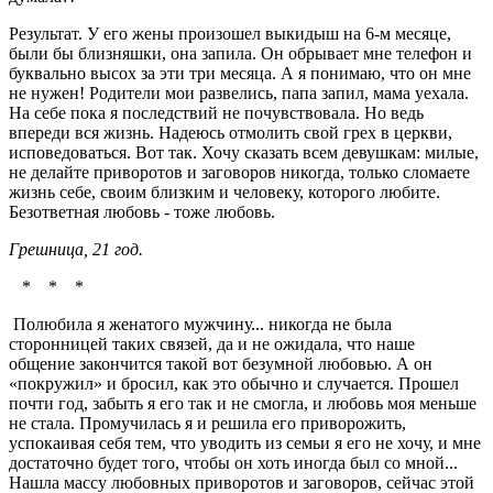
Результат. У его жены произошел выкидыш на 6-м месяце,
были бы близняшки, она запила. Он обрывает мне телефон и
буквально высох за эти три месяца. А я понимаю, что он мне
не нужен! Родители мои развелись, папа запил, мама уехала.
На себе пока я последствий не почувствовала. Но ведь
впереди вся жизнь. Надеюсь отмолить свой грех в церкви,
исповедоваться. Вот так. Хочу сказать всем девушкам: милые,
не делайте приворотов и заговоров никогда, только сломаете
жизнь себе, своим близким и человеку, которого любите.
Безответная любовь - тоже любовь.
Грешница, 21 год.
* * *
Полюбила я женатого мужчину... никогда не была
сторонницей таких связей, да и не ожидала, что наше
общение закончится такой вот безумной любовью. А он
«покружил» и бросил, как это обычно и случается. Прошел
почти год, забыть я его так и не смогла, и любовь моя меньше
не стала. Промучилась я и решила его приворожить,
успокаивая себя тем, что уводить из семьи я его не хочу, и мне
достаточно будет того, чтобы он хоть иногда был со мной...
Нашла массу любовных приворотов и заговоров, сейчас этой