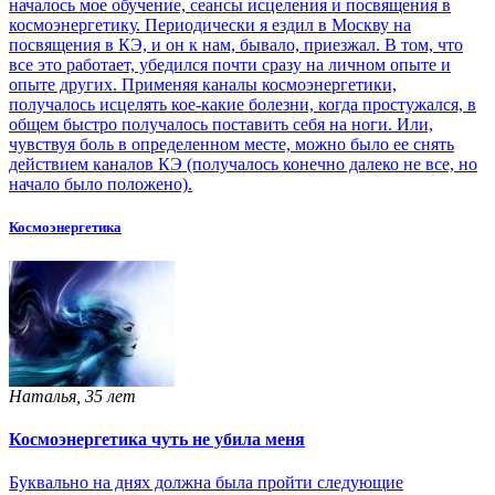
началось мое обучение, сеансы исцеления и посвящения в
космоэнергетику. Периодически я ездил в Москву на
посвящения в КЭ, и он к нам, бывало, приезжал. В том, что
все это работает, убедился почти сразу на личном опыте и
опыте других. Применяя каналы космоэнергетики,
получалось исцелять кое-какие болезни, когда простужался, в
общем быстро получалось поставить себя на ноги. Или,
чувствуя боль в определенном месте, можно было ее снять
действием каналов КЭ (получалось конечно далеко не все, но
начало было положено).
Космоэнергетика
Наталья, 35 лет
Космоэнергетика чуть не убила меня
Буквально на днях должна была пройти следующие