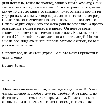
(или показать, точно не помню), зашла к ним в комнату, а они
там занимаются ну понятно чем... Я жутко разозлилась, взяла
какую-то старую книгу со всякими приворотами и прочитала
у двери их комнаты заговор на разлад или что-то в этом роде.
После этого они естественно разошлись, и пошло-поехало...
Начали ходить слухи, что его жена (они не развелись, а просто
разъехались) гуляет налево и направо. Он первое время
терпел, но потом не выдержал и повесился. К счастью, его
спасли! У них ещё осталась дочь, она живет с дядей. Но это
ещё не всё. Дядя очень запил после разрыва с женой, но ведь
ребёнок не виноват!
Я прошу вас, не майтесь дурью! Ведь это может привести к
чему угодно...
Настя, 18 лет
* * *
Меня тоже не миновало то, о чем здесь идет речь. В 15 лет
читала заговор на любовь, думала, люблю. Этот парень, из
благополучной семьи, стал наркоманом. После этого моя
жизнь пошла наперекосяк, 10 лет происходили события, о