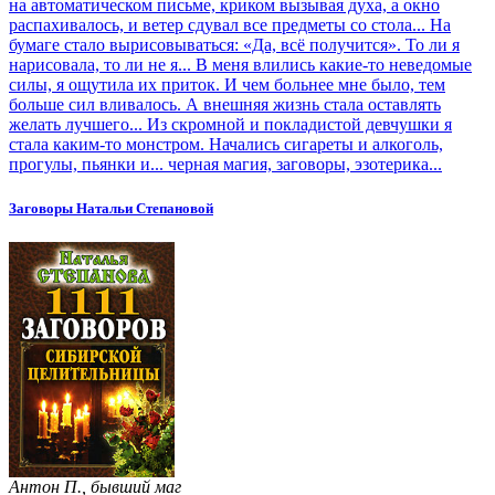
на автоматическом письме, криком вызывая духа, а окно
распахивалось, и ветер сдувал все предметы со стола... На
бумаге стало вырисовываться: «Да, всё получится». То ли я
нарисовала, то ли не я... В меня влились какие-то неведомые
силы, я ощутила их приток. И чем больнее мне было, тем
больше сил вливалось. А внешняя жизнь стала оставлять
желать лучшего... Из скромной и покладистой девчушки я
стала каким-то монстром. Начались сигареты и алкоголь,
прогулы, пьянки и... черная магия, заговоры, эзотерика...
Заговоры Натальи Степановой
Антон П., бывший маг