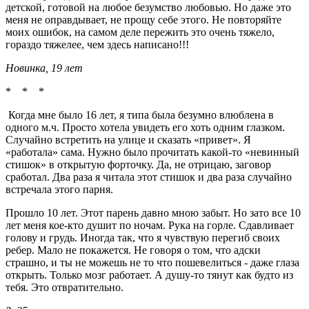
детской, готовой на любое безумство любовью. Но даже это
меня не оправдывает, не прощу себе этого. Не повторяйте
моих ошибок, на самом деле пережить это очень тяжело,
гораздо тяжелее, чем здесь написано!!!
Новинка, 19 лет
* * *
Когда мне было 16 лет, я типа была безумно влюблена в
одного м.ч. Просто хотела увидеть его хоть одним глазком.
Случайно встретить на улице и сказать «привет». Я
«работала» сама. Нужно было прочитать какой-то «невинный
стишок» в открытую форточку. Да, не отрицаю, заговор
сработал. Два раза я читала этот стишок и два раза случайно
встречала этого парня.
Прошло 10 лет. Этот парень давно мною забыт. Но зато все 10
лет меня кое-кто душит по ночам. Рука на горле. Сдавливает
голову и грудь. Иногда так, что я чувствую перегиб своих
ребер. Мало не покажется. Не говоря о том, что адски
страшно, и ты не можешь не то что пошевелиться - даже глаза
открыть. Только мозг работает. А душу-то тянут как будто из
тебя. Это отвратительно.