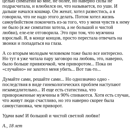
целью симпатии ко мне, не более, но наверно силы не
подрасчитала, и влюбился он, что называется, по уши. И
дальше начался кошмар. Он женат, хотел развестись, а я
говорила, что не надо этого делать. Потом хотел жизнь
самоубийством покончить из-за того, что у меня чувств к нему
не было (я же симпатии хотела, а не большой и чистой
любви), еле-еле отговорила. Это при том, что мужчина
взрослый. Я, в конце концов, просто перестала отвечать на
звонки и попадаться на глаза.
А со вторым молодым человеком тоже было все интересно.
Но тут я уже читала пару заговоро на любовь, это, наверно,
было больше привязочкой, чем приворотом... Пока он
«случайно» не захотел меня убить... Вот так-то...
Думайте сами, решайте сами... Но однозначно одно -
последствия в виде гинекологических проблем наступают
незамедлительно... И еще есть статистика, что
привороженные мужчины в 90% спиваются. Хотя есть случаи,
что живут люди счастливо, но это наверно скорее была
самоустановка, чем приворот.
Удачи вам! И большой и чистой светлой любви!
А., 18 лет