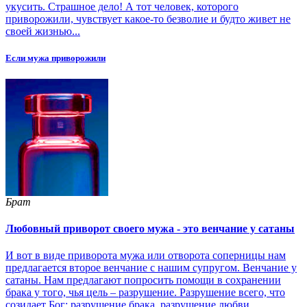
укусить. Страшное дело! А тот человек, которого
приворожили, чувствует какое-то безволие и будто живет не
своей жизнью...
Если мужа приворожили
Брат
Любовный приворот своего мужа - это венчание у сатаны
И вот в виде приворота мужа или отворота соперницы нам
предлагается второе венчание с нашим супругом. Венчание у
сатаны. Нам предлагают попросить помощи в сохранении
брака у того, чья цель – разрушение. Разрушение всего, что
созидает Бог: разрушение брака, разрушение любви,