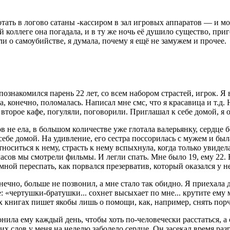
работать в логово сатаны -кассиром в зал игровых аппаратов — и
ей коллеге она погадала, и в ту же ночь её душило существо, при
и о самоубийстве, я думала, почему я ещё не замужем и прочее.
ознакомился парень 22 лет, со всем набором страстей, игрок. Я 
, конечно, поломалась. Написал мне смс, что я красавица и т.д.
торое кафе, погуляли, поговорили. Приглашал к себе домой, я от
в не ела, в большом количестве уже глотала валерьянку, сердце 
 себе домой. На удивление, его сестра поссорилась с мужем и был
оситься к нему, страсть к нему вспыхнула, когда только увидела
о часов мы смотрели фильмы. И легли спать. Мне было 19, ему 22
мной переспать, как порвался презерватив, который оказался у н
нечно, больше не позвонил, а мне стало так обидно. Я приехала 
«чертушки-братушки... сохнет высыхает по мне... крутите ему мозг
х книгах пишет якобы лишь о помощи, как, например, снять порч
онила ему каждый день, чтобы хоть по-человечески расстаться, а
тих слов у меня на неделю заболело сердце. Он засекал время ра