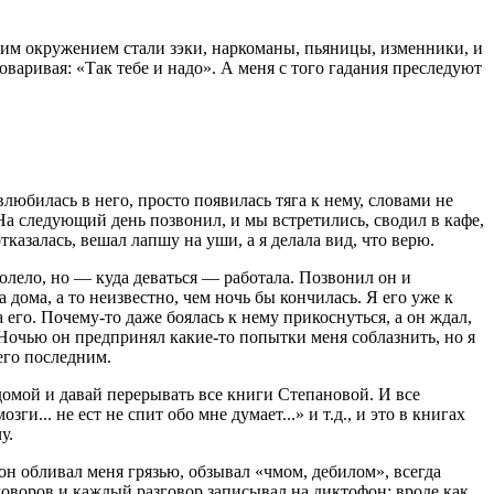
 моим окружением стали зэки, наркоманы, пьяницы, изменники, и
говаривая: «Так тебе и надо». А меня с того гадания преследуют
влюбилась в него, просто появилась тяга к нему, словами не
 На следующий день позвонил, и мы встретились, сводил в кафе,
казалась, вешал лапшу на уши, а я делала вид, что верю.
болело, но — куда деваться — работала. Позвонил он и
а дома, а то неизвестно, чем ночь бы кончилась. Я его уже к
 его. Почему-то даже боялась к нему прикоснуться, а он ждал,
. Ночью он предпринял какие-то попытки меня соблазнить, но я
его последним.
домой и давай перерывать все книги Степановой. И все
и... не ест не спит обо мне думает...» и т.д., и это в книгах
у.
 он обливал меня грязью, обзывал «чмом, дебилом», всегда
зговоров и каждый разговор записывал на диктофон: вроде как,