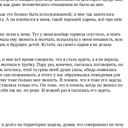
так как даже человеческого отношения не было ко мне.
как это больно быть использованной, и мне так захотелось
гу. А он влюбился в меня, такой хороший парень, всё при нём:
е лезла к нему. Тут у меня вообще тормоза спустило, я опять
ачала ему звонить и молчать, вспыхнула у меня ненависть, всю
ек и будущих детей. Кстати, на своего парня я не делала
 мне всё время говорили, что я стала худеть, а я не верила,
 молчала в трубку. Пару раз, конечно, пыталась поговорить, но
ь хотелось, чтоб та грязь моей души ушла, обида появилась
е сам позванивать, в итоге у нас образовалась невидимая для
 ему тоже больно мне звонить. Я поняла, что я тоже его задела,
тавляла только его. Он тоже, это я поняла, когда он звонил по
я так же, но реже. И всякий раз я пыталась его задеть,
и и долго на территории ходила, думая, что совершенно не хочу