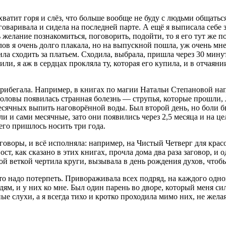
атит горя и слёз, что больше вообще не буду с людьми общаться.
говаривала и сидела на последней парте. А ещё я выписала себе з
 желание познакомиться, поговорить, подойти, то я его тут же п
слов я очень долго плакала, но на выпускной пошла, уж очень мне
шила сходить за платьем. Сходила, выбрала, пришла через 30 мину
или, я аж в сердцах прокляла ту, которая его купила, и в отча
 прибегала. Например, в книгах по магии Натальи Степановой н
головы появилась странная болезнь — струпья, которые прошли, л
месячных выпить наговорённой воды. Был второй день, но боли б
и и сами месячные, зато они появились через 2,5 месяца и на цел
его пришлось носить три года.
оворы, и всё исполняла: например, на Чистый Четверг для крас
ст, как сказано в этих книгах, прочла дома два раза заговор, и о
вой веткой чертила круги, вызывала в день рождения духов, что
 что надо потерпеть. Привораживала всех подряд, на каждого од
м, и у них ко мне. Был один парень во дворе, который меня сил
ные слухи, а я всегда тихо и кротко проходила мимо них, не жел