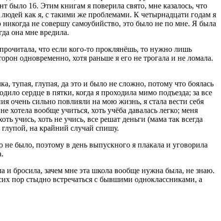
т было 16. Этим книгам я поверила свято, мне казалось, что
е людей как я, с такими же проблемами. К четырнадцати годам я
то никогда не совершу самоубийство, это было не по мне. Я была
гда она мне вредила.
 прочитала, что если кого-то проклянёшь, то нужно лишь
торон одновременно, хотя раньше я его не трогала и не ломала.
а, тупая, глупая, да это и было не сложно, потому что боялась
ходило сердце в пятки, когда я проходила мимо подъезда; за все
ния очень сильно повлияли на мою жизнь, я стала вести себя
не хотела вообще учиться, хоть учёба давалась легко; меня
оть учись, хоть не учись, все решат деньги (мама так всегда
т глупой, на крайний случай спишу.
го не было, поэтому в день выпускного я плакала и уговорила
.
а и бросила, зачем мне эта школа вообще нужна была, не знаю.
о сих пор стыдно встречаться с бывшими одноклассниками, а