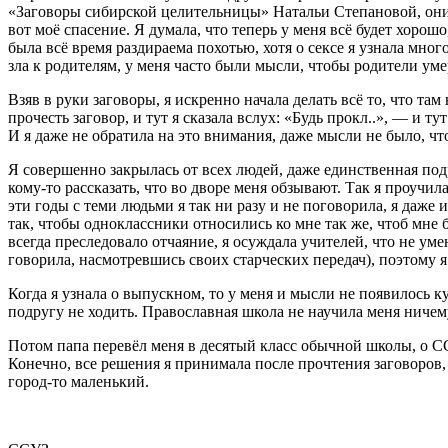
«Заговоры сибирской целительницы» Натальи Степановой, они бы
вот моё спасение. Я думала, что теперь у меня всё будет хоро
была всё время раздираема похотью, хотя о сексе я узнала много
зла к родителям, у меня часто были мысли, чтобы родители умер
Взяв в руки заговоры, я искренно начала делать всё то, что т
прочесть заговор, и тут я сказала вслух: «Будь прокл..», — и т
И я даже не обратила на это внимания, даже мысли не было, что
Я совершенно закрылась от всех людей, даже единственная подру
кому-то рассказать, что во дворе меня обзывают. Так я проучила
эти годы с теми людьми я так ни разу и не поговорила, я даже 
так, чтобы одноклассники относились ко мне так же, чтоб мне бы
всегда преследовало отчаяние, я осуждала учителей, что не умею
говорила, насмотревшись своих старческих передач), поэтому я 
Когда я узнала о выпускном, то у меня и мысли не появилось ку
подругу не ходить. Православная школа не научила меня ничем
Потом папа перевёл меня в десятый класс обычной школы, о ССУ
Конечно, все решения я принимала после прочтения заговоров, 
город-то маленький.