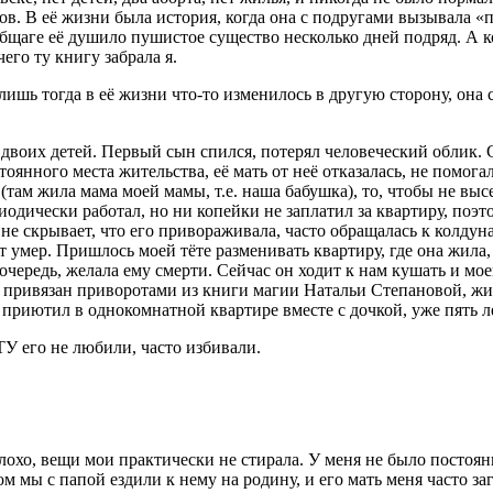
ов. В её жизни была история, когда она с подругами вызывала «
 общаге её душило пушистое существо несколько дней подряд. А 
его ту книгу забрала я.
лишь тогда в её жизни что-то изменилось в другую сторону, она 
 двоих детей. Первый сын спился, потерял человеческий облик. С
оянного места жительства, её мать от неё отказалась, не помога
 (там жила мама моей мамы, т.е. наша бабушка), то, чтобы не вы
риодически работал, но ни копейки не заплатил за квартиру, поэ
 не скрывает, что его привораживала, часто обращалась к колдун
 умер. Пришлось моей тёте разменивать квартиру, где она жила, 
 очередь, желала ему смерти. Сейчас он ходит к нам кушать и мое
был привязан приворотами из книги магии Натальи Степановой, жи
ё приютил в однокомнатной квартире вместе с дочкой, уже пять
ТУ его не любили, часто избивали.
плохо, вещи мои практически не стирала. У меня не было постоянн
ом мы с папой ездили к нему на родину, и его мать меня часто 