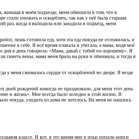
а, жившая в моём подъезде, меня обвинила в том, что я
воре стали унижать и оскорблять, так как у неё была старшая
 раз, когда я выходила или заходила в подъезд, меня
бот, лишь готовила еду, хотя эта еда никуда не отложилась, я
шение к себе. Я всё время плакала и убегала, а мама, видя моё
зо дня в день говорила: «Мама, давай с тобой по-хорошему». Я
али синеть вены, мама меня брала на руки и обнимала, и тогда я
огда у меня сжималось сердце от оскорблений во дворе. Я везде
их дней рождений никогда не праздновали, для меня этот день
оение и жизнь». Мне всегда было холодно в этой жизни. В
было некуда, уходить из дома не хотелось. На меня не нашлось
седьмом классе. И вот, в это время мне в руки попали книги