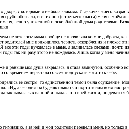
о двора, с которыми я не была знакома. И девочка моего возраст
ня грубо обозвала, и с тех пор (с третьего класса) меня в моём д
т меня, вечно униженной и оскорблённой дома родителями. Всякий
ушки.
м не хотелось: мама вообще не проявляла ко мне доброты, как ро
от родителей мне приходилось терпеть оскорбления и плохое отно
Я все эти годы нуждалась в маме, я заливалась слезами; почти и
ти годы так ни разу этого не дождалась. Лишь когда у меня начин
 уже и раньше моя душа закрылась, я стала замкнутой, особенно к
о со временем перестала совсем подпускать кого-то к себе.
обирались её сестры, то единственной темой была осуждение. Мо
апы: «Ну, а сегодня ты будешь плакать и портить нам всем настр
егда закрывалась в ванной и рыдала от своей жизни, но деваться 
гимназию, а за ней и мои родители перевели меня, но только в 