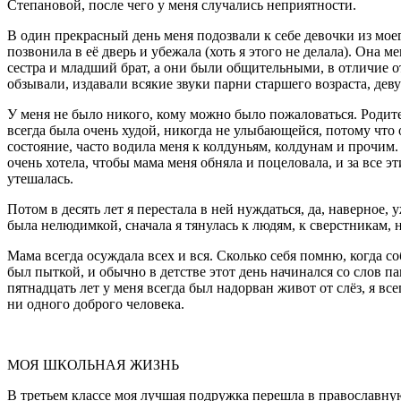
Степановой, после чего у меня случались неприятности.
В один прекрасный день меня подозвали к себе девочки из моег
позвонила в её дверь и убежала (хоть я этого не делала). Она ме
сестра и младший брат, а они были общительными, в отличие о
обзывали, издавали всякие звуки парни старшего возраста, дев
У меня не было никого, кому можно было пожаловаться. Родителя
всегда была очень худой, никогда не улыбающейся, потому что 
состояние, часто водила меня к колдуньям, колдунам и прочим. 
очень хотела, чтобы мама меня обняла и поцеловала, и за все э
утешалась.
Потом в десять лет я перестала в ней нуждаться, да, наверное,
была нелюдимкой, сначала я тянулась к людям, к сверстникам, н
Мама всегда осуждала всех и вся. Сколько себя помню, когда с
был пыткой, и обычно в детстве этот день начинался со слов п
пятнадцать лет у меня всегда был надорван живот от слёз, я вс
ни одного доброго человека.
МОЯ ШКОЛЬНАЯ ЖИЗНЬ
В третьем классе моя лучшая подружка перешла в православную 