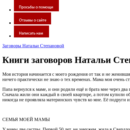
Заговоры Натальи Степановой
Книги заговоров Натальи Степ
Моя история начинается с моего рождения от так и не женивших
ничего практически не знаю о тех временах. Мама моя очень стр
Папа вернулся к маме, и они родили ещё и брата мне через два
Сначала жили они каждый в своей квартире, а потом купили общ
никогда не проявляла материнских чувств ко мне. Её подруги
СЕМЬЯ МОЕЙ МАМЫ
У мамы две сестры. Первой 50 лет, не замужем, жила в Свердло