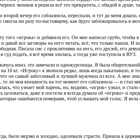
вечерних звонков я решила всё это прекратить, с обидой в душе, 
 второй вечер его соблазнила, переспали, и тут до меня дошло, 
 смогла ни разу по-настоящему, как будто заблокировалось в моз
 того «игрока» и добавила его. Он мне написал грубо, чтобы я н
давай все заговоры на него читать, всё, что только нашла. И н
ободная. Писала смс с проклятиями на него, его друзей, его девуш
 суд подать, я всё время злилась, а тогда уже поступила в ВУЗ.
ачусь вниз, это замечали и однокурсницы. Я была общительной, и
на 10 кг. «Игроку» я звонила редко, лишь когда накатывало, и то
, что он самый заботливый и лучший мужчина из всех. А мне лиш
, то ли моя внешность на тот момент его соблазнила — и стал мн
ялась, что узнает мой парень, но, видимо, «игрок» узнал, и стало
 целоваться, даже в постели я всегда думала об «игроке» и предс
оторые ошибаются номерами, чтоб услышать мой голос. Я вела себ
егда, было мерзко и холодно, одолевали страсти. Пришла к церкв