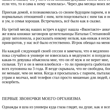
если что, то я сама к нему «клеилась». Через два месяца моих 
Приехав домой, я познакомилась со своим будущим парнем, и во
нормальных отношений с ним, хотя поцеловаться с ним так и не
и ум, и семья хорошая. Встречались, всё было как в сказке.
На третий месяц наших встреч я вдруг нашла «Вконтакте» анкету
же взяла книжки заговоров целительницы Натальи Степановой и 
душу заполонила, а рассказать никому нельзя, как-никак я несв
приворотов, у нас всё было естественно. Игрок обещал на меня в
На каждой следующей своей сессии я замечала, что я медленно к
пока случайно в универе не взвесилась в медпункте: я похудела 
какая-то девушка объяснила мне, что он её муж и не верит мне
сильная. Тут и он в меня влюбился – то ли приворота сработали
всех пуповина на 3 года. Я везде скрывала, что не свободна, бо
не меньше, чем он меня. Когда я просыпалась с парнем, пыталась
утрам и молчал, мой телефон стал просто мишенью для людей, к
оскорбить.
ПЕРВЫЕ ЗВОНОЧКИ МОЕГО ОРГАНИЗМА
Однажды я шла из универа куда глаза глядят, на душе, как и вс