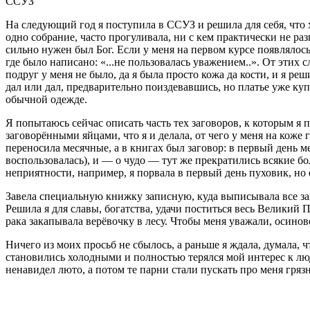
ССУЗ
На следующий год я поступила в ССУЗ и решила для себя, что хв
одно собрание, часто прогуливала, ни с кем практически не раз
сильно нужен был Бог. Если у меня на первом курсе появлялось
где было написано: «...не пользовалась уважением..». От этих 
подруг у меня не было, да я была просто кожа да кости, и я ре
дал или дал, предварительно поиздевавшись, но платье уже куп
обычной одежде.
Я попытаюсь сейчас описать часть тех заговоров, к которым я
заговорёнными яйцами, что я и делала, от чего у меня на коже 
переносила месячные, а в книгах был заговор: в первый день 
воспользовалась), и — о чудо — тут же прекратились всякие бол
неприятности, например, я порвала в первый день пуховик, но 
Завела специальную книжку записную, куда выписывала все заг
Решила я для славы, богатства, удачи поститься весь Великий По
рака закапывала верёвочку в лесу. Чтобы меня уважали, осино
Ничего из моих просьб не сбылось, а раньше я ждала, думала,
становились холодными и полностью терялся мой интерес к людя
ненавидел люто, а потом те парни стали пускать про меня гряз