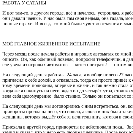
РАБОТА У САТАНЫ
И вот там-то, в другом городе, всё и началось. устроилась я 
они давали чаевые. У нас была там своя ведьма, она гадала, мо
ночные страхи. И всегда со мной были чувство отчаяния и мысл
МОЁ ГЛАВНОЕ ЖИЗНЕННОЕ ИСПЫТАНИЕ
Через месяц после начала работы в игровых автоматах со мной п
описать. Он, как обычный ловелас, попросил телефончик, я дала
еле увела из игровых автоматов — хотел поиграть! — потом во в
На следующий день я работала 24 часа, я вообще ничего 27 часо
пригласил к себе домой, я отказалась, тогда он просто привёз к
тому времени полюбила, впервые в жизни, и так нежно стала отн
когда же я накинусь на него, ждал он до четырёх утра, стольк
вела себя целомудренно, было стыдно. Только он попытался со 
На следующий день мы договорились с ним встретиться, он, ко
привороты прочла на него, что нашла, а слова в них были такие: 
женщины, которая выдаёт себя за целительницу, которая в свои
Приехала в другой город, привороты не действовали пока... Зв
хамил и сказал, что у него есть любимая девушка. После всех э