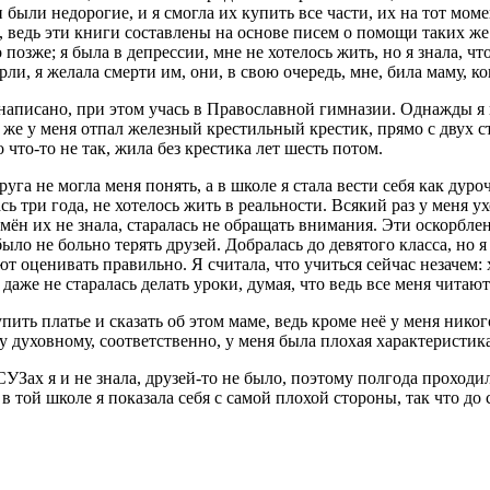
ли недорогие, и я смогла их купить все части, их на тот момен
шо, ведь эти книги составлены на основе писем о помощи таких ж
 позже; я была в депрессии, мне не хотелось жить, но я знала, ч
ли, я желала смерти им, они, в свою очередь, мне, била маму, ко
ам написано, при этом учась в Православной гимназии. Однажды я
ут же у меня отпал железный крестильный крестик, прямо с двух с
 что-то не так, жила без крестика лет шесть потом.
га не могла меня понять, а в школе я стала вести себя как дурочк
сь три года, не хотелось жить в реальности. Всякий раз у меня у
имён их не знала, старалась не обращать внимания. Эти оскорбле
ло не больно терять друзей. Добралась до девятого класса, но я 
т оценивать правильно. Я считала, что учиться сейчас незачем: х
даже не старалась делать уроки, думая, что ведь все меня читаю
пить платье и сказать об этом маме, ведь кроме неё у меня нико
у духовному, соответственно, у меня была плохая характеристика
Зах я и не знала, друзей-то не было, поэтому полгода проходил
в той школе я показала себя с самой плохой стороны, так что д