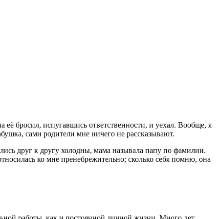
а её бросил, испугавшись ответственности, и уехал. Вообще, я
бабушка, сами родители мне ничего не рассказывают.
тались друг к другу холодны, мама называла папу по фамилии.
относилась ко мне пренебрежительно; сколько себя помню, она
альной работы, как и постоянной личной жизни. Много лет