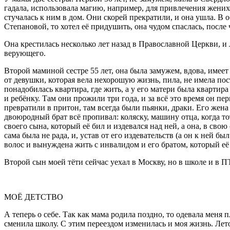
гадала, использовала магию, например, для привлечения жених
стучалась к ним в дом. Они скорей прекратили, и она ушла. В
Степановой, то хотел её придушить, она чудом спаслась, после ч
Она крестилась несколько лет назад в Православной Церкви, и 
верующего.
Второй маминой сестре 55 лет, она была замужем, вдова, имеет
от девушки, которая вела нехорошую жизнь, пила, не имела пост
понадобилась квартира, где жить, а у его матери была квартира
и ребёнку. Там они прожили три года, и за всё это время он пе
превратили в притон, там всегда были пьянки, драки. Его жена
двоюродный брат всё пропивал: коляску, машину отца, когда тот
своего сына, который её бил и издевался над ней, а она, в свою
сама была не рада, и, устав от его издевательств (а он к ней 
волос и вынуждена жить с инвалидом и его братом, который е
Второй сын моей тёти сейчас уехал в Москву, но в школе и в П
МОЁ ДЕТСТВО
А теперь о себе. Так как мама родила поздно, то одевала меня 
сменила школу. С этим переездом изменилась и моя жизнь. Лет