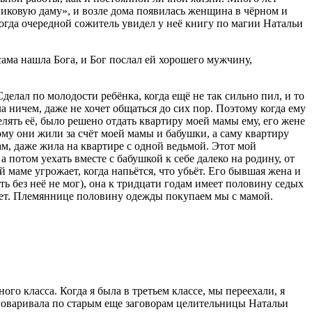
пиковую даму», и возле дома появилась женщина в чёрном и
когда очередной сожитель увидел у неё книгу по магии Натальи
сама нашла Бога, и Бог послал ей хорошего мужчину,
делал по молодости ребёнка, когда ещё не так сильно пил, и то
ла ничем, даже не хочет общаться до сих пор. Поэтому когда ему
селять её, было решено отдать квартиру моей мамы ему, его жене
тому они жили за счёт моей мамы и бабушки, а саму квартиру
ам, даже жила на квартире с одной ведьмой. Этот мой
а потом уехать вместе с бабушкой к себе далеко на родину, от
й маме угрожает, когда напьётся, что убьёт. Его бывшая жена и
ть без неё не мог), она к тридцати годам имеет половину седых
 лет. Племяннице половину одежды покупаем мы с мамой.
ого класса. Когда я была в третьем классе, мы переехали, я
заговаривала по старым еще заговорам целительницы Натальи