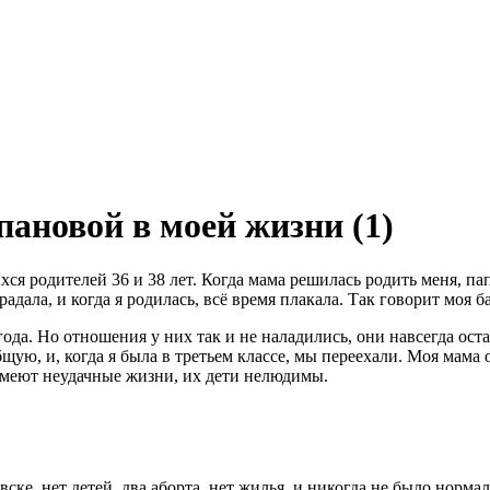
ановой в моей жизни (1)
ся родителей 36 и 38 лет. Когда мама решилась родить меня, пап
адала, и когда я родилась, всё время плакала. Так говорит моя 
 года. Но отношения у них так и не наладились, они навсегда ос
ую, и, когда я была в третьем классе, мы переехали. Моя мама 
 имеют неудачные жизни, их дети нелюдимы.
вске, нет детей, два аборта, нет жилья, и никогда не было норм