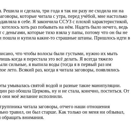
 Решила и сделала, три года я так ни разу не сходила ни на
аговоры, которые читала с утра, перед учёбой, мне настолько
одавляла в себе. Я закончила ССУЗ с плохой характеристикой,
 хотелось хоть раз побывать на нём. Надеть было нечего, ведь
т с деньгами, которые тихо взяла у папы, потому что он бы не
янии пошла и купила какие-то страшные штаны. Пришлось идти в
аписано, что чтобы волосы были густыми, нужно их мыть
ишь когда я перестала это всё делать. Я всегда тяжело
ыли сильные, я выпила воды (тогда я в первый раз им
ое лето. Всякий раз, когда я читала заговоры, появлялись
оты умывалась святой водой и разные такие манипуляции.
дин раз обошла Церковь, ну и не стала, конечно, поститься. От
бы они моё желание исполнили.
ногруппника читала заговоры, отчего наши отношения
ьно травил, он был старше. Как только он меня ни обзывал,
ая обращать внимания.