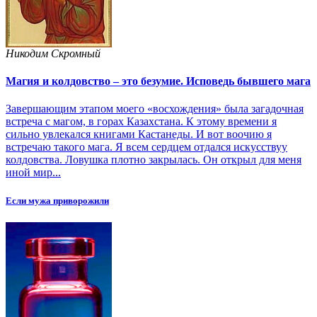
Никодим Скромный
Магия и колдовство – это безумие. Исповедь бывшего мага
Завершающим этапом моего «восхождения» была загадочная
встреча с магом, в горах Казахстана. К этому времени я
сильно увлекался книгами Кастанеды. И вот воочию я
встречаю такого мага. Я всем сердцем отдался искусствуу
колдовства. Ловушка плотно закрылась. Он открыл для меня
иной мир...
Если мужа приворожили