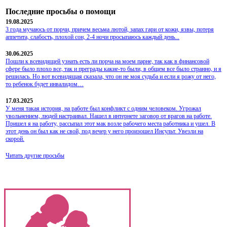
Последние просьбы о помощи
19.08.2025
3 года мучаюсь от порчи, причем весьма лютой, запах гари от кожи, язвы, потеря
аппетита, слабость, плохой сон, 2-4 ночи просыпаюсь каждый день...
30.06.2025
Пошли к всевидящей узнать есть ли порча на моем парне, так как в финансовой
сфере было плохо все, так и преграды какие-то были, в общем все было странно, и я
решилась. Но вот всевидящая сказала, что он не моя судьба и если я рожу от него,
то ребенок будет инвалидом…
17.03.2025
У меня такая история, на работе был конфликт с одним человеком. Угрожал
увольнением, людей настраивал. Нашел в интернете заговор от врагов на работе.
Пришел я на работу, рассыпал этот мак возле рабочего места работника и ушел. В
этот день он был как не свой, под вечер у него произошел Инсульт. Увезли на
скорой.
Читать другие просьбы