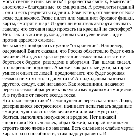
могут светлые силы мучить? Пророчества святых, Евангелия
апостолов - благодатные, со смирением. А результаты гаданий
- они и есть результаты гаданий. Язычество, отпадение от Бога
везде одинаковое. Разве пилот или машинист бросают фишки,
карты, смотрят в шар? И будет ли водитель автобуса слушать
гадалку, что сегодня надо проехать на красный на светофоре?
Нет. Так и в жизни руководствоваться суевериями - идти
против здравого смысла.
Бесы могут подбросить нужное "откровение". Например,
одержимой Ванге сказали, что Россия обязательно будет очень
великой. Но здесь скрытое указание самоуспокоиться и не
бороться с блудом, разводами и абортами. Так, шаман сказал,
что парень не подходит. А может как раз злые духи, которые
умнее и опытнее людей, предполагают, что будет хорошая
семья и не хотят этого допустить? А подходящим назначат
другого, сведут, ещё нагадают. Как мошенники, накачают
через то самое обращение к оккультизму нужными эмоциями.
А в глубине от такого всегда тоска.
Что такое энергетика? Самовнушение через сказанное. Люди,
доверившиеся экстрасенсам, начинают испытывать заданные
эмоции; чувствовать себя великими или же смущаться,
бояться, выполнять ненужное и вредное. Нет никакой
энергетики! Есть человек, образ Божий, который не должен
строить свою жизнь по наветам. Есть сильные и слабые черты
характера и способности, этим надо управлять. И