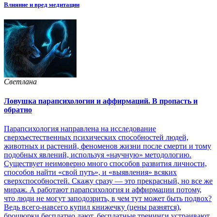
Влияние и вред медитации
Светлана
Ловушка парапсихологии и аффирмаций. В пропасть и
обратно
Парапсихология направлена на исследование
сверхъестественных психических способностей людей,
животных и растений, феноменов жизни после смерти и тому
подобных явлений, используя «научную» методологию.
Существует неимоверно много способов развития личности,
способов найти «свой путь», и «выявления» всяких
сверхспособностей. Скажу сразу — это прекрасный, но все же
мираж. А работают парапсихология и аффирмации потому,
что люди не могут заподозрить, в чем тут может быть подвох?
Ведь всего-навсего купил книжечку (цены разнятся),
брошюрки бесплатно дают, бесплатные тренинги устраивают.