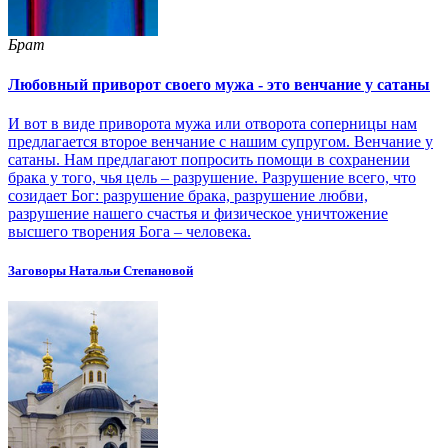
Брат
Любовный приворот своего мужа - это венчание у сатаны
И вот в виде приворота мужа или отворота соперницы нам
предлагается второе венчание с нашим супругом. Венчание у
сатаны. Нам предлагают попросить помощи в сохранении
брака у того, чья цель – разрушение. Разрушение всего, что
созидает Бог: разрушение брака, разрушение любви,
разрушение нашего счастья и физическое уничтожение
высшего творения Бога – человека.
Заговоры Натальи Степановой