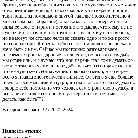
бросит, что он вообще ничего ко мне не чувствует, и уже хочет
отношения закончить. Я отказывалась в это верить и опять-
таки пошла за помощью к другой гадалке (подсознательно я
хотела слышать обратное), она сказала, что я энергетически
сильнее своего парня и постоянно его давлю, что я ему не по
судьбе. Я в отчаянии, постоянно плачу, не хочу в это верить,
но не могут же столько человек сказать одно и то же просто
по совпадению. Я очень люблю своего молодого человека, и
хочу быть с ним. Сейчас мы постоянно разговариваем,
пытаемся строить здоровые отношения, но все-таки свадьбу
мы отменили, и я думаю, что мой парень стал тоже думать об
этом, о том, что я ему не по судьбе, как-то раз он даже сказал,
что не чувствует себя мужчиной рядом со мной, что скорее
всего я правда энергетически сильнее. От этого я еще больше
поедаю себя мыслями изнутри, но пытаюсь об этом не думать,
говорю себе постоянно что человек сам строит свою судьбу, и
все зависит только от нас. Я в растерянности, не знаю, что
делать, как быть???
Валерия , возраст: 22 / 26.05.2024
Написать отклик
Ваш отклик*