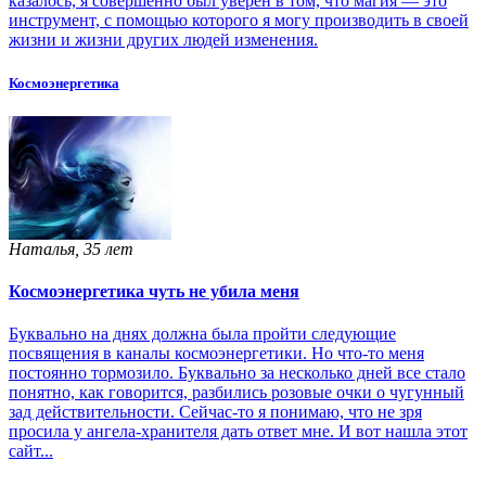
казалось, я совершенно был уверен в том, что магия — это
инструмент, с помощью которого я могу производить в своей
жизни и жизни других людей изменения.
Космоэнергетика
Наталья, 35 лет
Космоэнергетика чуть не убила меня
Буквально на днях должна была пройти следующие
посвящения в каналы космоэнергетики. Но что-то меня
постоянно тормозило. Буквально за несколько дней все стало
понятно, как говорится, разбились розовые очки о чугунный
зад действительности. Сейчас-то я понимаю, что не зря
просила у ангела-хранителя дать ответ мне. И вот нашла этот
сайт...