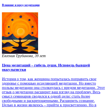
Влияние и вред медитации
Евгения Трубинова, 39 лет
Цена медитаций – гибель души. Исповедь бывшей
оккультистки
История о том, как женщина попыталась поправить свое
здоровье с помощью исцеляющей медитации. Но вместо
пользы медитации она столкнулась с вредом медитации. Этот
отзыв о медитации расширит ваш взгляд на проблему. Весь
смысл семинаров сводился к одной цели: стать более
свободными и раскрепощенными. Расширить сознание.
Целью в жизни являлось – прийти к просветлению. Но в