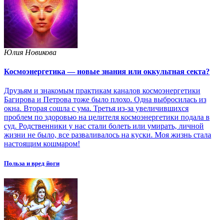
Юлия Новикова
Космоэнергетика — новые знания или оккультная секта?
Друзьям и знакомым практикам каналов космоэнергетики
Багирова и Петрова тоже было плохо. Одна выбросилась из
окна. Вторая сошла с ума. Третья из-за увеличившихся
проблем по здоровью на целителя космоэнергетики подала в
суд. Родственники у нас стали болеть или умирать, личной
жизни не было, все разваливалось на куски. Моя жизнь стала
настоящим кошмаром!
Польза и вред йоги