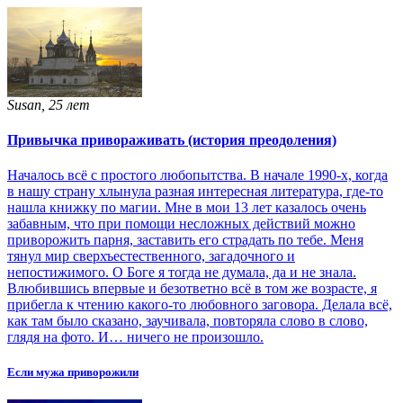
Susan, 25 лет
Привычка привораживать (история преодоления)
Началось всё с простого любопытства. В начале 1990-х, когда
в нашу страну хлынула разная интересная литература, где-то
нашла книжку по магии. Мне в мои 13 лет казалось очень
забавным, что при помощи несложных действий можно
приворожить парня, заставить его страдать по тебе. Меня
тянул мир сверхъестественного, загадочного и
непостижимого. О Боге я тогда не думала, да и не знала.
Влюбившись впервые и безответно всё в том же возрасте, я
прибегла к чтению какого-то любовного заговора. Делала всё,
как там было сказано, заучивала, повторяла слово в слово,
глядя на фото. И… ничего не произошло.
Если мужа приворожили