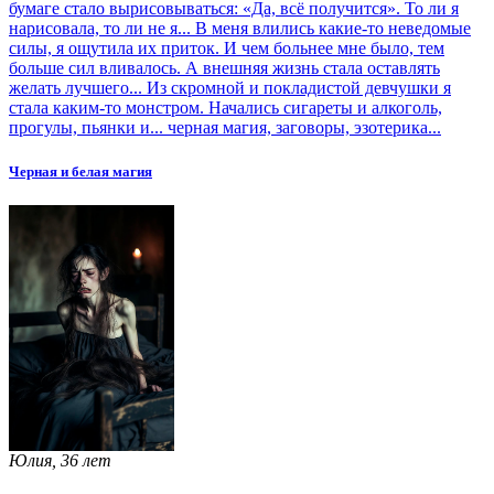
бумаге стало вырисовываться: «Да, всё получится». То ли я
нарисовала, то ли не я... В меня влились какие-то неведомые
силы, я ощутила их приток. И чем больнее мне было, тем
больше сил вливалось. А внешняя жизнь стала оставлять
желать лучшего... Из скромной и покладистой девчушки я
стала каким-то монстром. Начались сигареты и алкоголь,
прогулы, пьянки и... черная магия, заговоры, эзотерика...
Черная и белая магия
Юлия, 36 лет