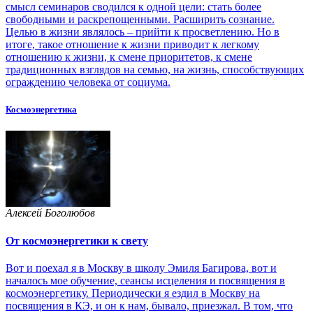
смысл семинаров сводился к одной цели: стать более
свободными и раскрепощенными. Расширить сознание.
Целью в жизни являлось – прийти к просветлению. Но в
итоге, такое отношение к жизни приводит к легкому
отношению к жизни, к смене приоритетов, к смене
традиционных взглядов на семью, на жизнь, способствующих
ограждению человека от социума.
Космоэнергетика
Алексей Боголюбов
От космоэнергетики к свету
Вот и поехал я в Москву в школу Эмиля Багирова, вот и
началось мое обучение, сеансы исцеления и посвящения в
космоэнергетику. Периодически я ездил в Москву на
посвящения в КЭ, и он к нам, бывало, приезжал. В том, что