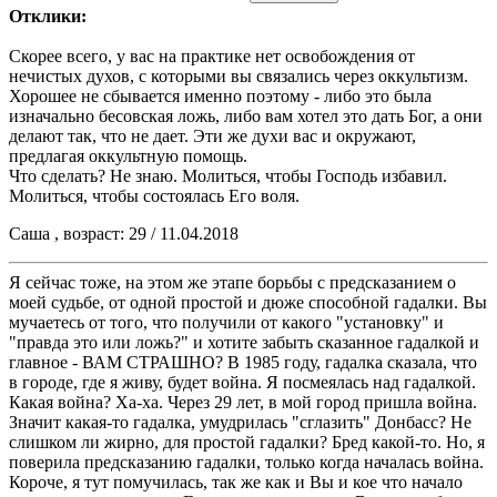
Отклики:
Скорее всего, у вас на практике нет освобождения от
нечистых духов, с которыми вы связались через оккультизм.
Хорошее не сбывается именно поэтому - либо это была
изначально бесовская ложь, либо вам хотел это дать Бог, а они
делают так, что не дает. Эти же духи вас и окружают,
предлагая оккультную помощь.
Что сделать? Не знаю. Молиться, чтобы Господь избавил.
Молиться, чтобы состоялась Его воля.
Саша , возраст: 29 / 11.04.2018
Я сейчас тоже, на этом же этапе борьбы с предсказанием о
моей судьбе, от одной простой и дюже способной гадалки. Вы
мучаетесь от того, что получили от какого "установку" и
"правда это или ложь?" и хотите забыть сказанное гадалкой и
главное - ВАМ СТРАШНО? В 1985 году, гадалка сказала, что
в городе, где я живу, будет война. Я посмеялась над гадалкой.
Какая война? Ха-ха. Через 29 лет, в мой город пришла война.
Значит какая-то гадалка, умудрилась "сглазить" Донбасс? Не
слишком ли жирно, для простой гадалки? Бред какой-то. Но, я
поверила предсказанию гадалки, только когда началась война.
Короче, я тут помучилась, так же как и Вы и кое что начало