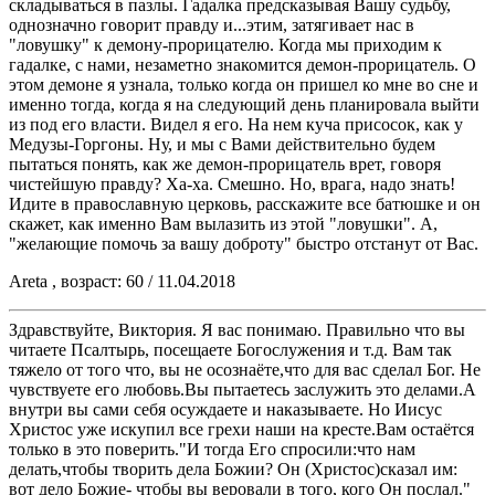
складываться в пазлы. Гадалка предсказывая Вашу судьбу,
однозначно говорит правду и...этим, затягивает нас в
"ловушку" к демону-прорицателю. Когда мы приходим к
гадалке, с нами, незаметно знакомится демон-прорицатель. О
этом демоне я узнала, только когда он пришел ко мне во сне и
именно тогда, когда я на следующий день планировала выйти
из под его власти. Видел я его. На нем куча присосок, как у
Медузы-Горгоны. Ну, и мы с Вами действительно будем
пытаться понять, как же демон-прорицатель врет, говоря
чистейшую правду? Ха-ха. Смешно. Но, врага, надо знать!
Идите в православную церковь, расскажите все батюшке и он
скажет, как именно Вам вылазить из этой "ловушки". А,
"желающие помочь за вашу доброту" быстро отстанут от Вас.
Areta , возраст: 60 / 11.04.2018
Здравствуйте, Виктория. Я вас понимаю. Правильно что вы
читаете Псалтырь, посещаете Богослужения и т.д. Вам так
тяжело от того что, вы не осознаёте,что для вас сделал Бог. Не
чувствуете его любовь.Вы пытаетесь заслужить это делами.А
внутри вы сами себя осуждаете и наказываете. Но Иисус
Христос уже искупил все грехи наши на кресте.Вам остаётся
только в это поверить."И тогда Его спросили:что нам
делать,чтобы творить дела Божии? Он (Христос)сказал им:
вот дело Божие- чтобы вы веровали в того, кого Он послал."