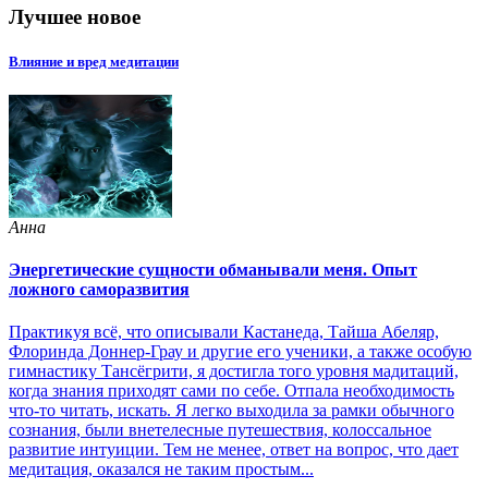
Лучшее новое
Влияние и вред медитации
Анна
Энергетические сущности обманывали меня. Опыт
ложного саморазвития
Практикуя всё, что описывали Кастанеда, Тайша Абеляр,
Флоринда Доннер-Грау и другие его ученики, а также особую
гимнастику Тансёгрити, я достигла того уровня мадитаций,
когда знания приходят сами по себе. Отпала необходимость
что-то читать, искать. Я легко выходила за рамки обычного
сознания, были внетелесные путешествия, колоссальное
развитие интуиции. Тем не менее, ответ на вопрос, что дает
медитация, оказался не таким простым...