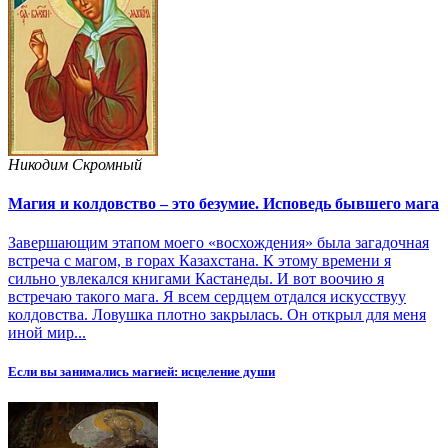
Никодим Скромный
Магия и колдовство – это безумие. Исповедь бывшего мага
Завершающим этапом моего «восхождения» была загадочная
встреча с магом, в горах Казахстана. К этому времени я
сильно увлекался книгами Кастанеды. И вот воочию я
встречаю такого мага. Я всем сердцем отдался искусствуу
колдовства. Ловушка плотно закрылась. Он открыл для меня
иной мир...
Если вы занимались магией: исцеление души