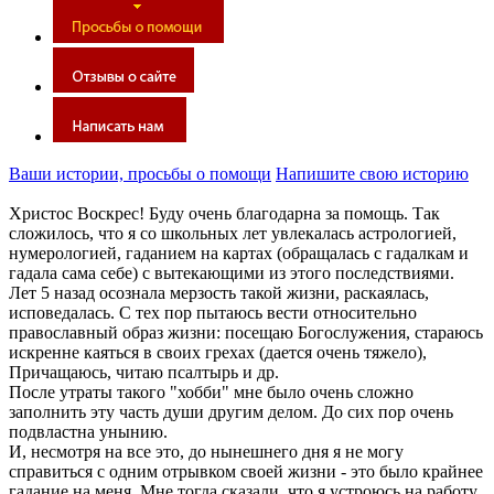
Ваши истории, просьбы о помощи
Напишите свою историю
Христос Воскрес! Буду очень благодарна за помощь. Так
сложилось, что я со школьных лет увлекалась астрологией,
нумерологией, гаданием на картах (обращалась с гадалкам и
гадала сама себе) с вытекающими из этого последствиями.
Лет 5 назад осознала мерзость такой жизни, раскаялась,
исповедалась. С тех пор пытаюсь вести относительно
православный образ жизни: посещаю Богослужения, стараюсь
искренне каяться в своих грехах (дается очень тяжело),
Причащаюсь, читаю псалтырь и др.
После утраты такого "хобби" мне было очень сложно
заполнить эту часть души другим делом. До сих пор очень
подвластна унынию.
И, несмотря на все это, до нынешнего дня я не могу
справиться с одним отрывком своей жизни - это было крайнее
гадание на меня. Мне тогда сказали, что я устроюсь на работу