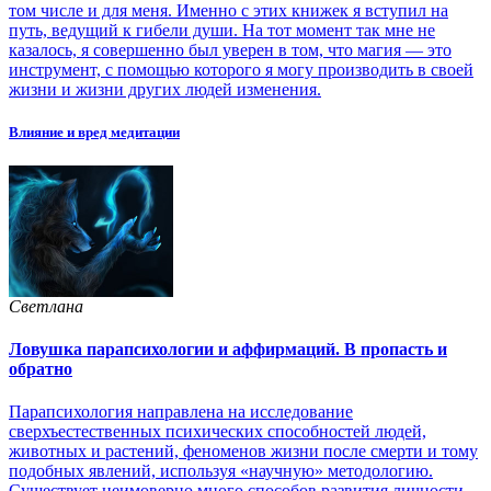
том числе и для меня. Именно с этих книжек я вступил на
путь, ведущий к гибели души. На тот момент так мне не
казалось, я совершенно был уверен в том, что магия — это
инструмент, с помощью которого я могу производить в своей
жизни и жизни других людей изменения.
Влияние и вред медитации
Светлана
Ловушка парапсихологии и аффирмаций. В пропасть и
обратно
Парапсихология направлена на исследование
сверхъестественных психических способностей людей,
животных и растений, феноменов жизни после смерти и тому
подобных явлений, используя «научную» методологию.
Существует неимоверно много способов развития личности,