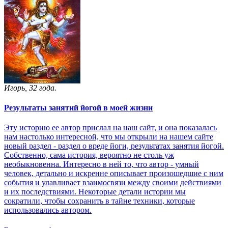
Игорь, 32 года.
Результаты занятий йогой в моей жизни
Эту историю ее автор прислал на наш сайт, и она показалась
нам настолько интересной, что мы открыли на нашем сайте
новый раздел - раздел о вреде йоги, результатах занятия йогой.
Собственно, сама история, вероятно не столь уж
необыкновенна. Интересно в ней то, что автор - умный
человек, детально и искренне описывает произошедшие с ним
события и улавливает взаимосвязи между своими действиями
и их последствиями. Некоторые детали истории мы
сократили, чтобы сохранить в тайне техники, которые
использовались автором.