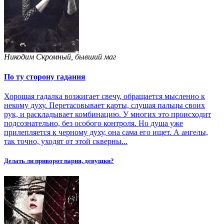
Никодим Скромный, бывший маг
По ту сторону гадания
Хорошая гадалка возжигает свечу, обращается мысленно к
некому духу. Перетасовывает карты, слушая пальцы своих
рук, и раскладывает комбинацию. У многих это происходит
подсознательно, без особого контроля. Но душа уже
прилепляется к черному духу, она сама его ищет. А ангелы,
так точно, уходят от этой скверны...
Делать ли приворот парня, девушки?