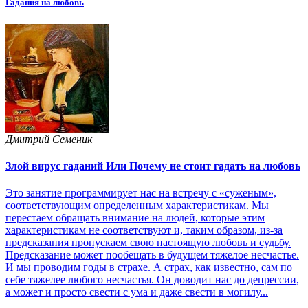
Гадания на любовь
Дмитрий Семеник
Злой вирус гаданий Или Почему не стоит гадать на любовь
Это занятие программирует нас на встречу с «суженым»,
соответствующим определенным характеристикам. Мы
перестаем обращать внимание на людей, которые этим
характеристикам не соответствуют и, таким образом, из-за
предсказания пропускаем свою настоящую любовь и судьбу.
Предсказание может пообещать в будущем тяжелое несчастье.
И мы проводим годы в страхе. А страх, как известно, сам по
себе тяжелее любого несчастья. Он доводит нас до депрессии,
а может и просто свести с ума и даже свести в могилу...