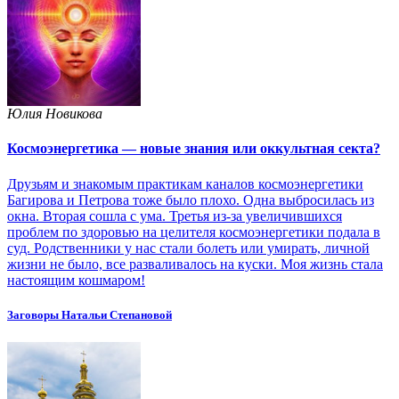
Юлия Новикова
Космоэнергетика — новые знания или оккультная секта?
Друзьям и знакомым практикам каналов космоэнергетики
Багирова и Петрова тоже было плохо. Одна выбросилась из
окна. Вторая сошла с ума. Третья из-за увеличившихся
проблем по здоровью на целителя космоэнергетики подала в
суд. Родственники у нас стали болеть или умирать, личной
жизни не было, все разваливалось на куски. Моя жизнь стала
настоящим кошмаром!
Заговоры Натальи Степановой