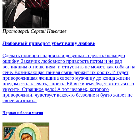
Протоиерей Сергий Николаев
Любовный приворот убьет вашу любовь
Сделать приворот парня или девушки - сделать большую
ошибку. Заказчик любовного приворота потом и не рад
возникшим отношениям, и отпустить не может, как собака на
сене. Возникающая тайная связь держит их обоих. И будет
приворожившая женщина своего мужчину до конца жизни
поедом есть, клевать, гноить. Ей всё время будет хотеться его
укусить. Страшное дело! А тот человек, которого
приворожили, чувствует какое-то безволие и будто живет не
своей жизнью...
Черная и белая магия