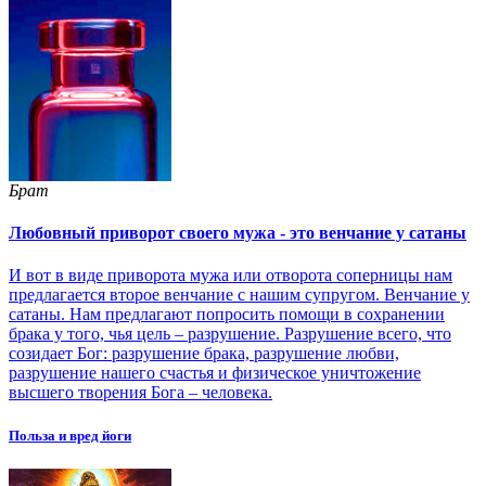
Брат
Любовный приворот своего мужа - это венчание у сатаны
И вот в виде приворота мужа или отворота соперницы нам
предлагается второе венчание с нашим супругом. Венчание у
сатаны. Нам предлагают попросить помощи в сохранении
брака у того, чья цель – разрушение. Разрушение всего, что
созидает Бог: разрушение брака, разрушение любви,
разрушение нашего счастья и физическое уничтожение
высшего творения Бога – человека.
Польза и вред йоги