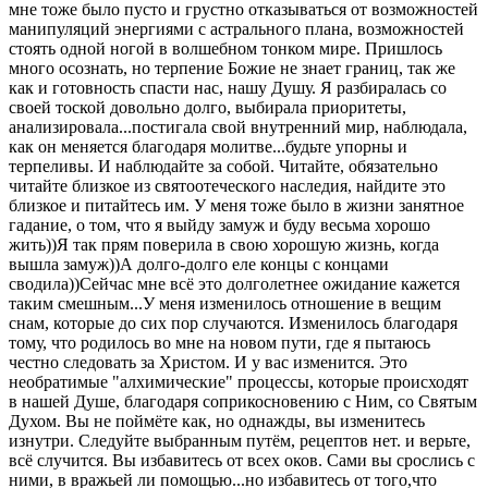
мне тоже было пусто и грустно отказываться от возможностей
манипуляций энергиями с астрального плана, возможностей
стоять одной ногой в волшебном тонком мире. Пришлось
много осознать, но терпение Божие не знает границ, так же
как и готовность спасти нас, нашу Душу. Я разбиралась со
своей тоской довольно долго, выбирала приоритеты,
анализировала...постигала свой внутренний мир, наблюдала,
как он меняется благодаря молитве...будьте упорны и
терпеливы. И наблюдайте за собой. Читайте, обязательно
читайте близкое из святоотеческого наследия, найдите это
близкое и питайтесь им. У меня тоже было в жизни занятное
гадание, о том, что я выйду замуж и буду весьма хорошо
жить))Я так прям поверила в свою хорошую жизнь, когда
вышла замуж))А долго-долго еле концы с концами
сводила))Сейчас мне всё это долголетнее ожидание кажется
таким смешным...У меня изменилось отношение в вещим
снам, которые до сих пор случаются. Изменилось благодаря
тому, что родилось во мне на новом пути, где я пытаюсь
честно следовать за Христом. И у вас изменится. Это
необратимые "алхимические" процессы, которые происходят
в нашей Душе, благодаря соприкосновению с Ним, со Святым
Духом. Вы не поймёте как, но однажды, вы изменитесь
изнутри. Следуйте выбранным путём, рецептов нет. и верьте,
всё случится. Вы избавитесь от всех оков. Сами вы срослись с
ними, в вражьей ли помощью...но избавитесь от того,что