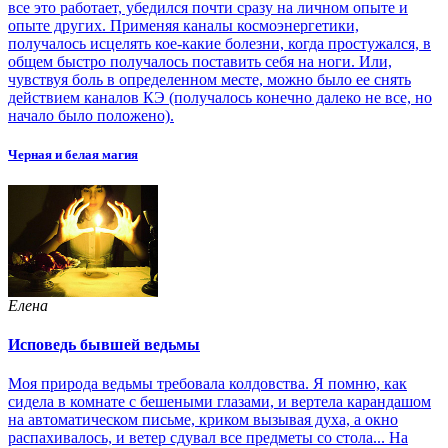
все это работает, убедился почти сразу на личном опыте и
опыте других. Применяя каналы космоэнергетики,
получалось исцелять кое-какие болезни, когда простужался, в
общем быстро получалось поставить себя на ноги. Или,
чувствуя боль в определенном месте, можно было ее снять
действием каналов КЭ (получалось конечно далеко не все, но
начало было положено).
Черная и белая магия
Елена
Исповедь бывшей ведьмы
Моя природа ведьмы требовала колдовства. Я помню, как
сидела в комнате с бешеными глазами, и вертела карандашом
на автоматическом письме, криком вызывая духа, а окно
распахивалось, и ветер сдувал все предметы со стола... На