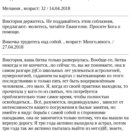
Мелания , возраст: 32 / 14.04.2018
Виктория держитесь. Не поддавайтесь этим соблазнам,
предлагают- молитесь, читайте Евангелие. Просите Бога о
помощи.
Викочка трудитесь над собой. , возраст: Много,много. /
27.04.2018
Виктория, ваша битва только развернулась. Вообще-то, битва
никогда и не кончится...но сейчас то, вы же понимаете, она в
самом разгаре.)))Со школьных лет увлекаться астрологией,
нумерологией, гаданием на картах с вытекающими из этого
последствиями и только пять лет быть воцерковлённым
человеком...это мало. Я, когда из своей практики выходила, то
прочитала у кого-то из святых, что потребуется
приблизительно тоже самое время, чтобы полностью
освободиться... Всё, разумеется, индивидуально , зависит от
интенсивности вашего погружения в былые занятия, но
имейте в виду: борьба с самой собой и сторонними
нападками, она не закончится только потому, что вы вышли на
верную дорогу. Я три года активно выходила в астрал, потом
три года так же активно пыталась выйти из него))И, знаете,