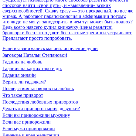
способов найти «свой путь», и «выявления» всяких
сверхспособностей. Скажу сразу — это прекрасный, но все же
мираж. А работают парапсихология и аффирмации потому,
что люди не могут заподозрить, в чем тут может быть подвох?
Ведь всего-навсего купил книжечку (цены разнятся),
брошюрки бесплатно дают, бесплатные тренинги устраивают.
Предлагают просто попробовать.
Если вы занимались магией: исцеление души
Заговоры Натальи Степановой
Гадания на любовь
Гадания на картах таро и др.
Гадания онлайн
Верить ли гадалкам?
Последствия заговоров на любовь
Что такое приворот
Последствия любовных приворотов
Делать ли приворот парня, девушки?
Если вы приворожили мужчину
Если вас приворожили
Если мужа приворожили
Влияние и вред медитации