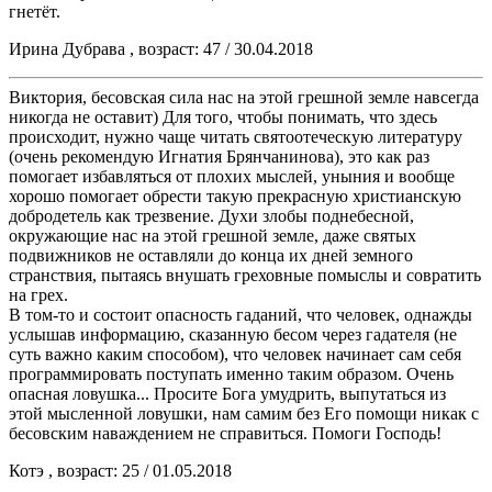
гнетёт.
Ирина Дубрава , возраст: 47 / 30.04.2018
Виктория, бесовская сила нас на этой грешной земле навсегда
никогда не оставит) Для того, чтобы понимать, что здесь
происходит, нужно чаще читать святоотеческую литературу
(очень рекомендую Игнатия Брянчанинова), это как раз
помогает избавляться от плохих мыслей, уныния и вообще
хорошо помогает обрести такую прекрасную христианскую
добродетель как трезвение. Духи злобы поднебесной,
окружающие нас на этой грешной земле, даже святых
подвижников не оставляли до конца их дней земного
странствия, пытаясь внушать греховные помыслы и совратить
на грех.
В том-то и состоит опасность гаданий, что человек, однажды
услышав информацию, сказанную бесом через гадателя (не
суть важно каким способом), что человек начинает сам себя
программировать поступать именно таким образом. Очень
опасная ловушка... Просите Бога умудрить, выпутаться из
этой мысленной ловушки, нам самим без Его помощи никак с
бесовским наваждением не справиться. Помоги Господь!
Котэ , возраст: 25 / 01.05.2018