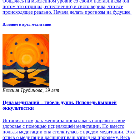
Общалась на мысленном уровне со своим наставником (он
потом это отрицал, естественно) и свято верила, что все
происходящее реально. Начала делать прогнозы на будущее.
Влияние и вред медитации
Евгения Трубинова, 39 лет
Цена медитаций – гибель души. Исповедь бывшей
оккультистки
История о том, как женщина попыталась поправить свое
здоровье с помощью исцеляющей медитации. Но вместо
пользы медитации она столкнулась с вредом медитации. Этот
отзыв о медитации расширит ваш взгляд на проблему. Весь