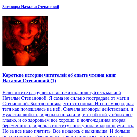
Заговоры Натальи Степановой
Короткие истории читателей об опыте чтения книг
Натальи Степановой (1)
Если хотите разрушить свою жизнь, пользуйтесь магией
Натальи Степановой. Я сама не сильно пострадала от магии
Степановой. Быстро поняла, что это плохо. Но вот моя родная
тетя как помешалась на ней. Сначала заговоры действовали, и
муж стал любить, и деньги повалили, и с работой у обоих все
гладко, и со здоровьем все хорошо, и долгожданная вторая
беременность, и дочь в институт поступила и хорошо училась.
Но за все надо платить. Все началось с выкидыша. И больше
она не смогла забеременеть, как ни старалась, потому что