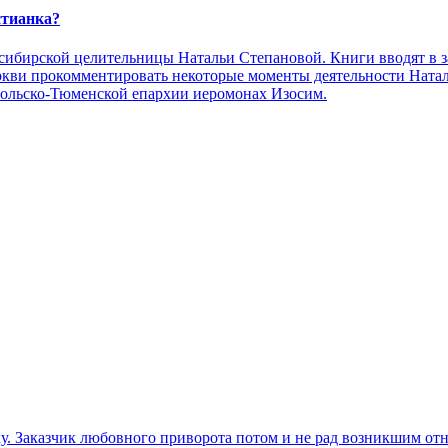
стианка?
сибирской целительницы Натальи Степановой. Книги вводят в з
ви прокомментировать некоторые моменты деятельности Наталь
больско-Тюменской епархии иеромонах Изосим.
. Заказчик любовного приворота потом и не рад возникшим отно