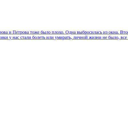
ва и Петрова тоже было плохо. Одна выбросилась из окна. Втор
ики у нас стали болеть или умирать, личной жизни не было, все