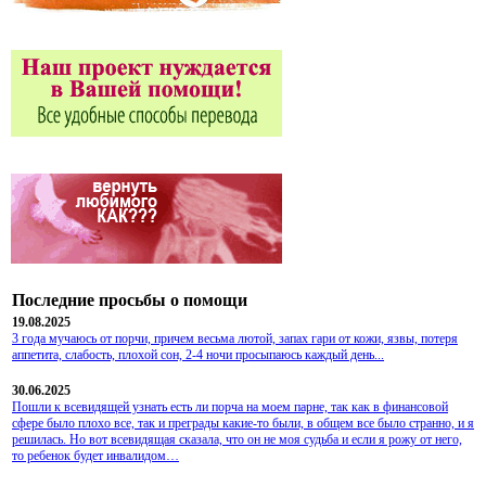
Последние просьбы о помощи
19.08.2025
3 года мучаюсь от порчи, причем весьма лютой, запах гари от кожи, язвы, потеря
аппетита, слабость, плохой сон, 2-4 ночи просыпаюсь каждый день...
30.06.2025
Пошли к всевидящей узнать есть ли порча на моем парне, так как в финансовой
сфере было плохо все, так и преграды какие-то были, в общем все было странно, и я
решилась. Но вот всевидящая сказала, что он не моя судьба и если я рожу от него,
то ребенок будет инвалидом…