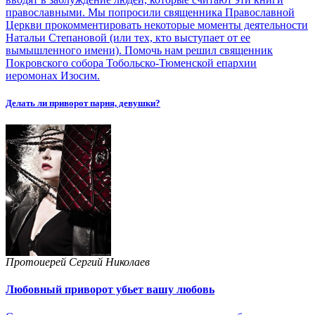
православными. Мы попросили священника Православной
Церкви прокомментировать некоторые моменты деятельности
Натальи Степановой (или тех, кто выступает от ее
вымышленного имени). Помочь нам решил священник
Покровского собора Тобольско-Тюменской епархии
иеромонах Изосим.
Делать ли приворот парня, девушки?
Протоиерей Сергий Николаев
Любовный приворот убьет вашу любовь