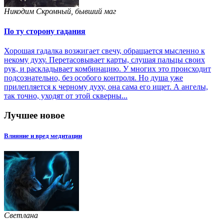
Никодим Скромный, бывший маг
По ту сторону гадания
Хорошая гадалка возжигает свечу, обращается мысленно к
некому духу. Перетасовывает карты, слушая пальцы своих
рук, и раскладывает комбинацию. У многих это происходит
подсознательно, без особого контроля. Но душа уже
прилепляется к черному духу, она сама его ищет. А ангелы,
так точно, уходят от этой скверны...
Лучшее новое
Влияние и вред медитации
Светлана