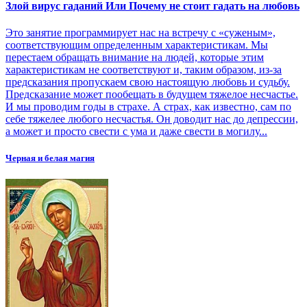
Злой вирус гаданий Или Почему не стоит гадать на любовь
Это занятие программирует нас на встречу с «суженым»,
соответствующим определенным характеристикам. Мы
перестаем обращать внимание на людей, которые этим
характеристикам не соответствуют и, таким образом, из-за
предсказания пропускаем свою настоящую любовь и судьбу.
Предсказание может пообещать в будущем тяжелое несчастье.
И мы проводим годы в страхе. А страх, как известно, сам по
себе тяжелее любого несчастья. Он доводит нас до депрессии,
а может и просто свести с ума и даже свести в могилу...
Черная и белая магия