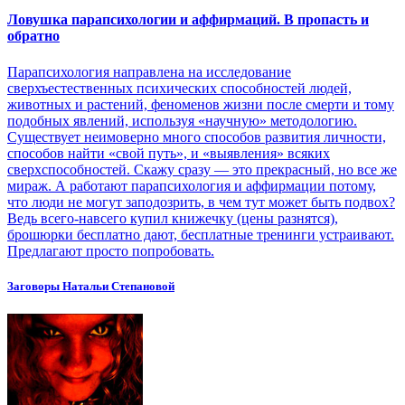
Ловушка парапсихологии и аффирмаций. В пропасть и
обратно
Парапсихология направлена на исследование
сверхъестественных психических способностей людей,
животных и растений, феноменов жизни после смерти и тому
подобных явлений, используя «научную» методологию.
Существует неимоверно много способов развития личности,
способов найти «свой путь», и «выявления» всяких
сверхспособностей. Скажу сразу — это прекрасный, но все же
мираж. А работают парапсихология и аффирмации потому,
что люди не могут заподозрить, в чем тут может быть подвох?
Ведь всего-навсего купил книжечку (цены разнятся),
брошюрки бесплатно дают, бесплатные тренинги устраивают.
Предлагают просто попробовать.
Заговоры Натальи Степановой