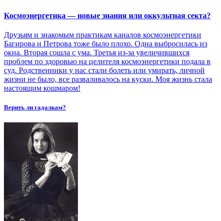
Космоэнергетика — новые знания или оккультная секта?
Друзьям и знакомым практикам каналов космоэнергетики
Багирова и Петрова тоже было плохо. Одна выбросилась из
окна. Вторая сошла с ума. Третья из-за увеличившихся
проблем по здоровью на целителя космоэнергетики подала в
суд. Родственники у нас стали болеть или умирать, личной
жизни не было, все разваливалось на куски. Моя жизнь стала
настоящим кошмаром!
Верить ли гадалкам?