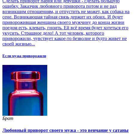
Сделать приворот парня или девушки - сделать большую
ошибку. Заказчик любовного приворота потом и не рад
возникшим отношениям, и отпустить не может, как собака на
сене. Возникающая тайная связь держит их обоих. И будет
приворожившая женщина своего мужчину до конца жизни
поедом есть, клевать, гноить. Ей всё время будет хотеться его
укусить. Страшное дело! А тот человек, которого
приворожили, чувствует какое-то безволие и будто живет не
своей жизнью...
Если мужа приворожили
Брат
Любовный приворот своего мужа - это венчание у сатаны