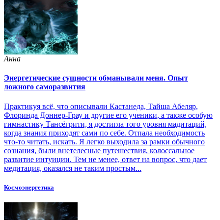
Анна
Энергетические сущности обманывали меня. Опыт
ложного саморазвития
Практикуя всё, что описывали Кастанеда, Тайша Абеляр,
Флоринда Доннер-Грау и другие его ученики, а также особую
гимнастику Тансёгрити, я достигла того уровня мадитаций,
когда знания приходят сами по себе. Отпала необходимость
что-то читать, искать. Я легко выходила за рамки обычного
сознания, были внетелесные путешествия, колоссальное
развитие интуиции. Тем не менее, ответ на вопрос, что дает
медитация, оказался не таким простым...
Космоэнергетика