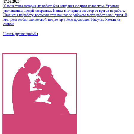
17.03.2025
У меня такая история, на работе был конфликт с одним человеком. Угрожал
увольнением, людей настраивал. Нашел в интернете заговор от врагов на работе.
Пришел я на работу, рассыпал этот мак возле рабочего места работника и ушел. В
этот день он был как не свой, под вечер у него произошел Инсульт. Увезли на
скорой.
Читать другие просьбы