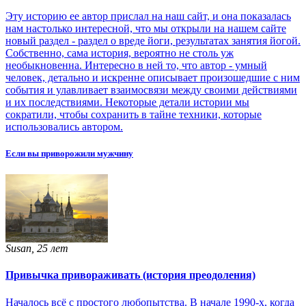
Эту историю ее автор прислал на наш сайт, и она показалась
нам настолько интересной, что мы открыли на нашем сайте
новый раздел - раздел о вреде йоги, результатах занятия йогой.
Собственно, сама история, вероятно не столь уж
необыкновенна. Интересно в ней то, что автор - умный
человек, детально и искренне описывает произошедшие с ним
события и улавливает взаимосвязи между своими действиями
и их последствиями. Некоторые детали истории мы
сократили, чтобы сохранить в тайне техники, которые
использовались автором.
Если вы приворожили мужчину
Susan, 25 лет
Привычка привораживать (история преодоления)
Началось всё с простого любопытства. В начале 1990-х, когда