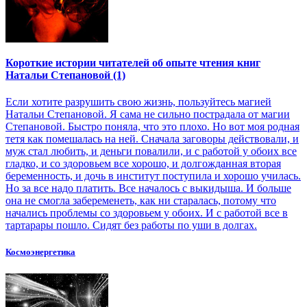
Короткие истории читателей об опыте чтения книг
Натальи Степановой (1)
Если хотите разрушить свою жизнь, пользуйтесь магией
Натальи Степановой. Я сама не сильно пострадала от магии
Степановой. Быстро поняла, что это плохо. Но вот моя родная
тетя как помешалась на ней. Сначала заговоры действовали, и
муж стал любить, и деньги повалили, и с работой у обоих все
гладко, и со здоровьем все хорошо, и долгожданная вторая
беременность, и дочь в институт поступила и хорошо училась.
Но за все надо платить. Все началось с выкидыша. И больше
она не смогла забеременеть, как ни старалась, потому что
начались проблемы со здоровьем у обоих. И с работой все в
тартарары пошло. Сидят без работы по уши в долгах.
Космоэнергетика