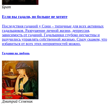
Брат
Если вы гадали, но больше не хотите
Последствия гаданий у Сони – типичные для всех активных
гадальщиков. Разрушение личной жизни, депрессия,
зависимость от гаданий. Гадальщики глубоко несчастны и
разучились управлять собственной жизнью. Сразу скажем, что
избавиться от всех этих неприятностей можно.
Гадания на любовь
Дмитрий Семеник