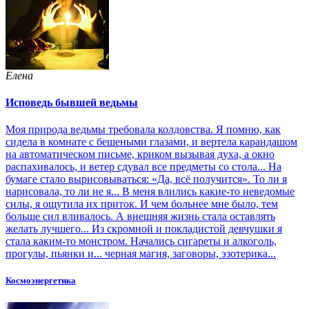
Елена
Исповедь бывшей ведьмы
Моя природа ведьмы требовала колдовства. Я помню, как
сидела в комнате с бешеными глазами, и вертела карандашом
на автоматическом письме, криком вызывая духа, а окно
распахивалось, и ветер сдувал все предметы со стола... На
бумаге стало вырисовываться: «Да, всё получится». То ли я
нарисовала, то ли не я... В меня влились какие-то неведомые
силы, я ощутила их приток. И чем больнее мне было, тем
больше сил вливалось. А внешняя жизнь стала оставлять
желать лучшего... Из скромной и покладистой девчушки я
стала каким-то монстром. Начались сигареты и алкоголь,
прогулы, пьянки и... черная магия, заговоры, эзотерика...
Космоэнергетика