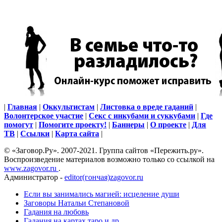
|
Главная
|
Оккультистам
|
Листовка о вреде гаданий
|
Волонтерское участие
|
Секс с инкубами и суккубами
|
Где
помогут
|
Помогите проекту!
|
Баннеры
|
О проекте
|
Для
ТВ
|
Ссылки
|
Карта сайта
|
© «Заговор.Ру». 2007-2021. Группа сайтов «Пережить.ру».
Воспроизведение материалов возможно только со ссылкой на
www.zagovor.ru
.
Администратор -
editor(гончая)zagovor.ru
Если вы занимались магией: исцеление души
Заговоры Натальи Степановой
Гадания на любовь
Гадания на картах таро и др.