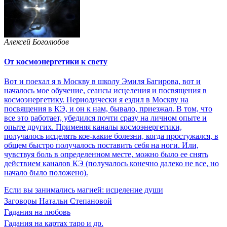
Алексей Боголюбов
От космоэнергетики к свету
Вот и поехал я в Москву в школу Эмиля Багирова, вот и
началось мое обучение, сеансы исцеления и посвящения в
космоэнергетику. Периодически я ездил в Москву на
посвящения в КЭ, и он к нам, бывало, приезжал. В том, что
все это работает, убедился почти сразу на личном опыте и
опыте других. Применяя каналы космоэнергетики,
получалось исцелять кое-какие болезни, когда простужался, в
общем быстро получалось поставить себя на ноги. Или,
чувствуя боль в определенном месте, можно было ее снять
действием каналов КЭ (получалось конечно далеко не все, но
начало было положено).
Если вы занимались магией: исцеление души
Заговоры Натальи Степановой
Гадания на любовь
Гадания на картах таро и др.