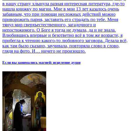
в нашу страну хлынула разная интересная литература, где-то
нашла книжку по магии. Мне в мои 13 лет казалось очень
забавным, что при помощи несложных действий можно
приворожить парня, заставить его страдать по тебе. Меня
тянул мир сверхъестественного, загадочного и
непостижимого. О Боге я тогда не думала, да и не знала.
Влюбившись впервые и безответно всё в том же возрасте, я
прибегла к чтению какого-то любовного заговора. Делала всё,
как там было сказано, заучивала, повторяла слово в слово,
глядя на фото. И… ничего не произошло.
Если вы занимались магией: исцеление души