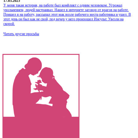
17.03.2025
У меня такая история, на работе был конфликт с одним человеком. Угрожал
увольнением, людей настраивал. Нашел в интернете заговор от врагов на работе.
Пришел я на работу, рассыпал этот мак возле рабочего места работника и ушел. В
этот день он был как не свой, под вечер у него произошел Инсульт. Увезли на
скорой.
Читать другие просьбы