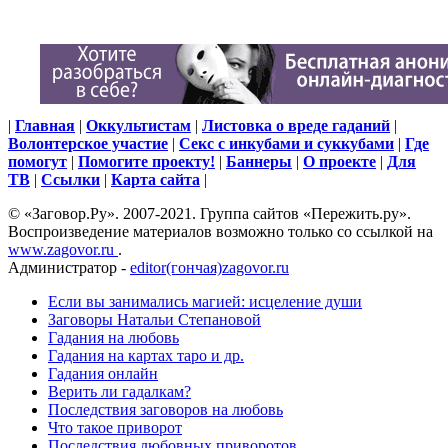
|
Главная
|
Оккультистам
|
Листовка о вреде гаданий
|
Волонтерское участие
|
Секс с инкубами и суккубами
|
Где
помогут
|
Помогите проекту!
|
Баннеры
|
О проекте
|
Для
ТВ
|
Ссылки
|
Карта сайта
|
© «Заговор.Ру». 2007-2021. Группа сайтов «Пережить.ру».
Воспроизведение материалов возможно только со ссылкой на
www.zagovor.ru
.
Администратор -
editor(гончая)zagovor.ru
Если вы занимались магией: исцеление души
Заговоры Натальи Степановой
Гадания на любовь
Гадания на картах таро и др.
Гадания онлайн
Верить ли гадалкам?
Последствия заговоров на любовь
Что такое приворот
Последствия любовных приворотов