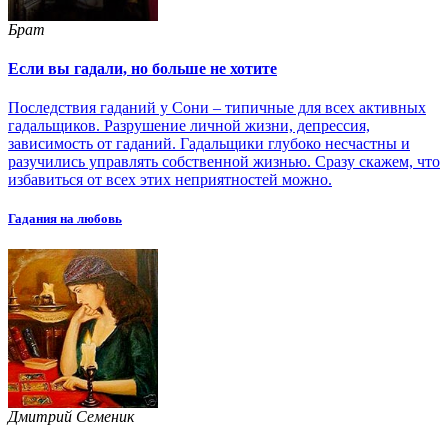
Брат
Если вы гадали, но больше не хотите
Последствия гаданий у Сони – типичные для всех активных
гадальщиков. Разрушение личной жизни, депрессия,
зависимость от гаданий. Гадальщики глубоко несчастны и
разучились управлять собственной жизнью. Сразу скажем, что
избавиться от всех этих неприятностей можно.
Гадания на любовь
Дмитрий Семеник