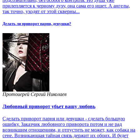
подсознательно, без особого контроля. Но душа уже
прилепляется к черному духу, она сама его ищет. А ангелы,
так точно, уходят от этой скверны...
Делать ли приворот парня, девушки?
Протоиерей Сергий Николаев
Любовный приворот убьет вашу любовь
Сделать приворот парня или девушки - сделать большую
ошибку. Заказчик любовного приворота потом и не рад
возникшим отношениям, и отпустить не может, как собака на
сене. Возникающая тайная связь держит их обоих. И будет