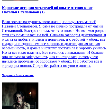
Короткие истории читателей об опыте чтения книг
Натальи Степановой (1)
Если хотите разрушить свою жизнь, пользуйтесь магией
Натальи Степановой. Я сама не сильно пострадала от магии
Степановой. Быстро поняла, что это плохо. Но вот моя родная
тетя как помешалась на ней. Сначала заговоры действовали, и
муж стал любить, и деньги повалили, и с работой у обоих все
гладко, и со здоровьем все хорошо, и долгожданная вторая
беременность, и дочь в институт поступила и хорошо училась.
Но за все надо платить. Все началось с выкидыша. И больше
она не смогла забеременеть, как ни старалась, потому что
начались проблемы со здоровьем у обоих. И с работой все в
тартарары пошло. Сидят без работы по уши в долгах.
Черная и белая магия