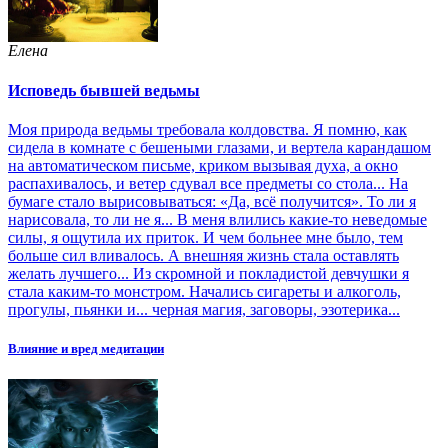
Елена
Исповедь бывшей ведьмы
Моя природа ведьмы требовала колдовства. Я помню, как
сидела в комнате с бешеными глазами, и вертела карандашом
на автоматическом письме, криком вызывая духа, а окно
распахивалось, и ветер сдувал все предметы со стола... На
бумаге стало вырисовываться: «Да, всё получится». То ли я
нарисовала, то ли не я... В меня влились какие-то неведомые
силы, я ощутила их приток. И чем больнее мне было, тем
больше сил вливалось. А внешняя жизнь стала оставлять
желать лучшего... Из скромной и покладистой девчушки я
стала каким-то монстром. Начались сигареты и алкоголь,
прогулы, пьянки и... черная магия, заговоры, эзотерика...
Влияние и вред медитации