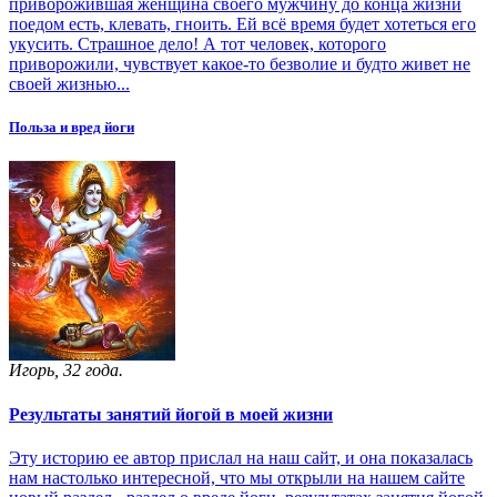
приворожившая женщина своего мужчину до конца жизни
поедом есть, клевать, гноить. Ей всё время будет хотеться его
укусить. Страшное дело! А тот человек, которого
приворожили, чувствует какое-то безволие и будто живет не
своей жизнью...
Польза и вред йоги
Игорь, 32 года.
Результаты занятий йогой в моей жизни
Эту историю ее автор прислал на наш сайт, и она показалась
нам настолько интересной, что мы открыли на нашем сайте