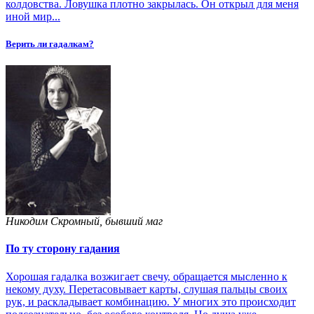
колдовства. Ловушка плотно закрылась. Он открыл для меня
иной мир...
Верить ли гадалкам?
Никодим Скромный, бывший маг
По ту сторону гадания
Хорошая гадалка возжигает свечу, обращается мысленно к
некому духу. Перетасовывает карты, слушая пальцы своих
рук, и раскладывает комбинацию. У многих это происходит