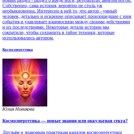
новый раздел - раздел о вреде йоги, результатах занятия йогой.
Собственно, сама история, вероятно не столь уж
необыкновенна. Интересно в ней то, что автор - умный
человек, детально и искренне описывает произошедшие с ним
события и улавливает взаимосвязи между своими действиями
и их последствиями. Некоторые детали истории мы
сократили, чтобы сохранить в тайне техники, которые
использовались автором.
Космоэнергетика
Юлия Новикова
Космоэнергетика — новые знания или оккультная секта?
Друзьям и знакомым практикам каналов космоэнергетики