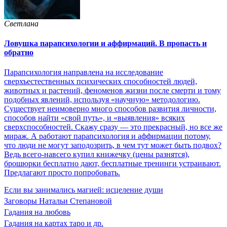
Светлана
Ловушка парапсихологии и аффирмаций. В пропасть и
обратно
Парапсихология направлена на исследование
сверхъестественных психических способностей людей,
животных и растений, феноменов жизни после смерти и тому
подобных явлений, используя «научную» методологию.
Существует неимоверно много способов развития личности,
способов найти «свой путь», и «выявления» всяких
сверхспособностей. Скажу сразу — это прекрасный, но все же
мираж. А работают парапсихология и аффирмации потому,
что люди не могут заподозрить, в чем тут может быть подвох?
Ведь всего-навсего купил книжечку (цены разнятся),
брошюрки бесплатно дают, бесплатные тренинги устраивают.
Предлагают просто попробовать.
Если вы занимались магией: исцеление души
Заговоры Натальи Степановой
Гадания на любовь
Гадания на картах таро и др.