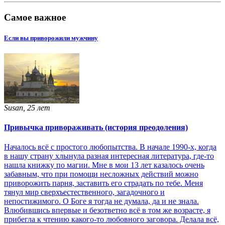
Самое важное
Если вы приворожили мужчину
Susan, 25 лет
Привычка привораживать (история преодоления)
Началось всё с простого любопытства. В начале 1990-х, когда
в нашу страну хлынула разная интересная литература, где-то
нашла книжку по магии. Мне в мои 13 лет казалось очень
забавным, что при помощи несложных действий можно
приворожить парня, заставить его страдать по тебе. Меня
тянул мир сверхъестественного, загадочного и
непостижимого. О Боге я тогда не думала, да и не знала.
Влюбившись впервые и безответно всё в том же возрасте, я
прибегла к чтению какого-то любовного заговора. Делала всё,