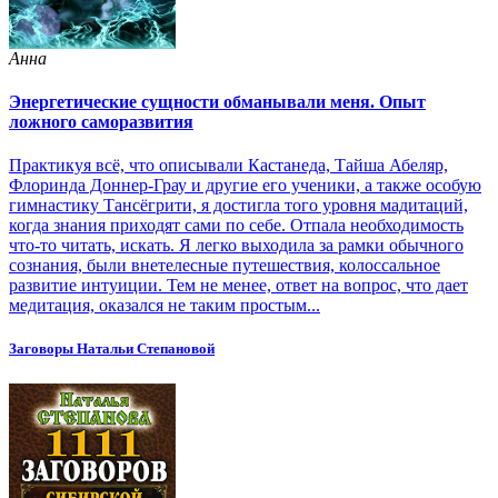
Анна
Энергетические сущности обманывали меня. Опыт
ложного саморазвития
Практикуя всё, что описывали Кастанеда, Тайша Абеляр,
Флоринда Доннер-Грау и другие его ученики, а также особую
гимнастику Тансёгрити, я достигла того уровня мадитаций,
когда знания приходят сами по себе. Отпала необходимость
что-то читать, искать. Я легко выходила за рамки обычного
сознания, были внетелесные путешествия, колоссальное
развитие интуиции. Тем не менее, ответ на вопрос, что дает
медитация, оказался не таким простым...
Заговоры Натальи Степановой