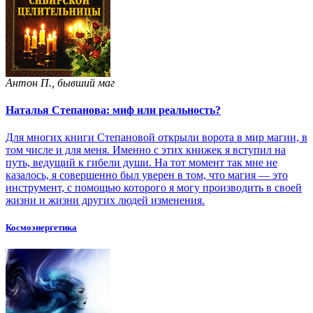
Антон П., бывший маг
Наталья Степанова: миф или реальность?
Для многих книги Степановой открыли ворота в мир магии, в
том числе и для меня. Именно с этих книжек я вступил на
путь, ведущий к гибели души. На тот момент так мне не
казалось, я совершенно был уверен в том, что магия — это
инструмент, с помощью которого я могу производить в своей
жизни и жизни других людей изменения.
Космоэнергетика