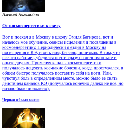
Алексей Боголюбов
От космоэнергетики к свету
Вот и поехал я в Москву в школу Эмиля Багирова, вот и
началось мое обучение, сеансы исцеления и посвящения в
космоэнергетику. Периодически я ездил в Москву на
посвящения в КЭ, и он к нам, бывало, приезжал. В том, что
все это работает, убедился почти сразу на личном опыте и
опыте других. Применяя каналы космоэнергетики,
получалось исцелять кое-какие болезни, когда простужался, в
общем быстро получалось поставить себя на ноги. Или,
чувствуя боль в определенном месте, можно было ее снять
действием каналов КЭ (получалось конечно далеко не все, но
начало было положено).
Черная и белая магия