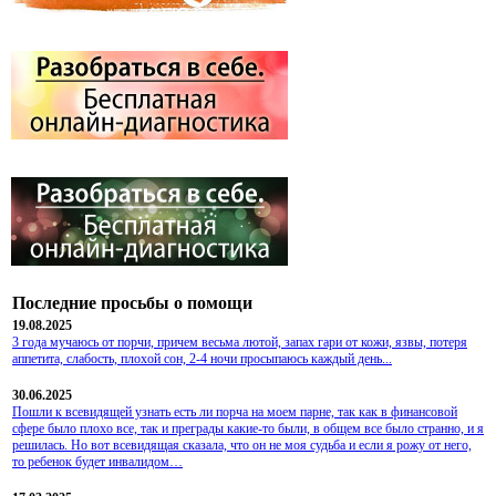
Последние просьбы о помощи
19.08.2025
3 года мучаюсь от порчи, причем весьма лютой, запах гари от кожи, язвы, потеря
аппетита, слабость, плохой сон, 2-4 ночи просыпаюсь каждый день...
30.06.2025
Пошли к всевидящей узнать есть ли порча на моем парне, так как в финансовой
сфере было плохо все, так и преграды какие-то были, в общем все было странно, и я
решилась. Но вот всевидящая сказала, что он не моя судьба и если я рожу от него,
то ребенок будет инвалидом…