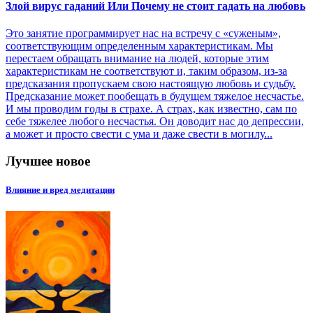
Злой вирус гаданий Или Почему не стоит гадать на любовь
Это занятие программирует нас на встречу с «суженым»,
соответствующим определенным характеристикам. Мы
перестаем обращать внимание на людей, которые этим
характеристикам не соответствуют и, таким образом, из-за
предсказания пропускаем свою настоящую любовь и судьбу.
Предсказание может пообещать в будущем тяжелое несчастье.
И мы проводим годы в страхе. А страх, как известно, сам по
себе тяжелее любого несчастья. Он доводит нас до депрессии,
а может и просто свести с ума и даже свести в могилу...
Лучшее новое
Влияние и вред медитации