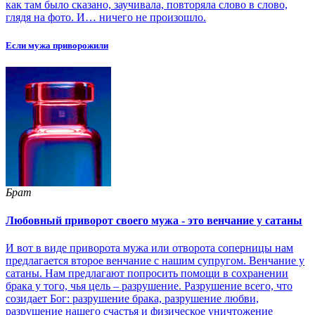
как там было сказано, заучивала, повторяла слово в слово,
глядя на фото. И… ничего не произошло.
Если мужа приворожили
Брат
Любовный приворот своего мужа - это венчание у сатаны
И вот в виде приворота мужа или отворота соперницы нам
предлагается второе венчание с нашим супругом. Венчание у
сатаны. Нам предлагают попросить помощи в сохранении
брака у того, чья цель – разрушение. Разрушение всего, что
созидает Бог: разрушение брака, разрушение любви,
разрушение нашего счастья и физическое уничтожение