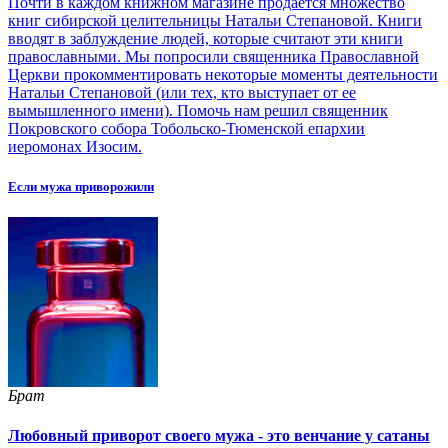
Почти в каждом книжном магазине продаётся множество
книг сибирской целительницы Натальи Степановой. Книги
вводят в заблуждение людей, которые считают эти книги
православными. Мы попросили священника Православной
Церкви прокомментировать некоторые моменты деятельности
Натальи Степановой (или тех, кто выступает от ее
вымышленного имени). Помочь нам решил священник
Покровского собора Тобольско-Тюменской епархии
иеромонах Изосим.
Если мужа приворожили
Брат
Любовный приворот своего мужа - это венчание у сатаны