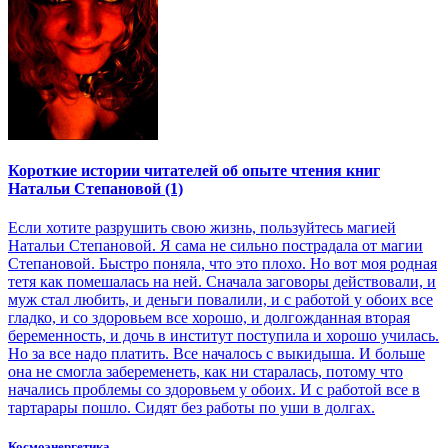
Короткие истории читателей об опыте чтения книг
Натальи Степановой (1)
Если хотите разрушить свою жизнь, пользуйтесь магией
Натальи Степановой. Я сама не сильно пострадала от магии
Степановой. Быстро поняла, что это плохо. Но вот моя родная
тетя как помешалась на ней. Сначала заговоры действовали, и
муж стал любить, и деньги повалили, и с работой у обоих все
гладко, и со здоровьем все хорошо, и долгожданная вторая
беременность, и дочь в институт поступила и хорошо училась.
Но за все надо платить. Все началось с выкидыша. И больше
она не смогла забеременеть, как ни старалась, потому что
начались проблемы со здоровьем у обоих. И с работой все в
тартарары пошло. Сидят без работы по уши в долгах.
Космоэнергетика