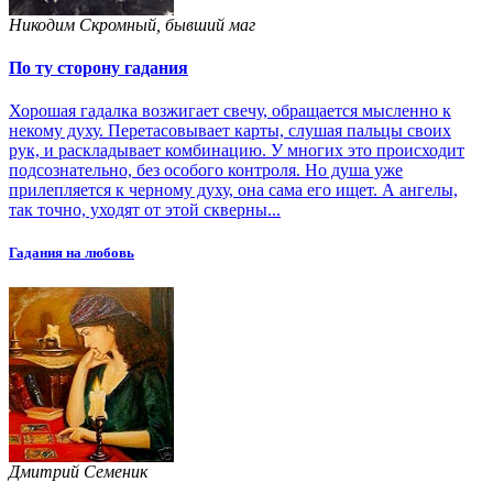
Никодим Скромный, бывший маг
По ту сторону гадания
Хорошая гадалка возжигает свечу, обращается мысленно к
некому духу. Перетасовывает карты, слушая пальцы своих
рук, и раскладывает комбинацию. У многих это происходит
подсознательно, без особого контроля. Но душа уже
прилепляется к черному духу, она сама его ищет. А ангелы,
так точно, уходят от этой скверны...
Гадания на любовь
Дмитрий Семеник