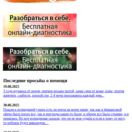
Последние просьбы о помощи
19.08.2025
3 года мучаюсь от порчи, причем весьма лютой, запах гари от кожи, язвы, потеря
аппетита, слабость, плохой сон, 2-4 ночи просыпаюсь каждый день...
30.06.2025
Пошли к всевидящей узнать есть ли порча на моем парне, так как в финансовой
сфере было плохо все, так и преграды какие-то были, в общем все было странно, и я
решилась. Но вот всевидящая сказала, что он не моя судьба и если я рожу от него,
то ребенок будет инвалидом…