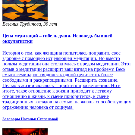
Евгения Трубинова, 39 лет
Цена медитаций – гибель души. Исповедь бывшей
оккультистки
История о том, как женщина попыталась поправить свое
здоровье с помощью исцеляющей медитации. Но вместо
пользы медитации она столкнулась с вредом медитации. Этот
отзыв о медитации расширит ваш взгляд на проблему. Весь
смысл семинаров сводился к одной цели: стать более
свободными и раскрепощенными. Расширить сознание.
Целью в жизни являлось – прийти к просветлению. Но в
итоге, такое отношение к жизни приводит к легкому
отношению к жизни, к смене приоритетов, к смене
традиционных взглядов на семью, на жизнь, способствующих
ограждению человека от социума.
Заговоры Натальи Степановой