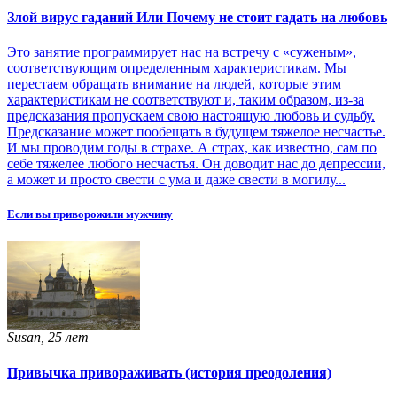
Злой вирус гаданий Или Почему не стоит гадать на любовь
Это занятие программирует нас на встречу с «суженым»,
соответствующим определенным характеристикам. Мы
перестаем обращать внимание на людей, которые этим
характеристикам не соответствуют и, таким образом, из-за
предсказания пропускаем свою настоящую любовь и судьбу.
Предсказание может пообещать в будущем тяжелое несчастье.
И мы проводим годы в страхе. А страх, как известно, сам по
себе тяжелее любого несчастья. Он доводит нас до депрессии,
а может и просто свести с ума и даже свести в могилу...
Если вы приворожили мужчину
Susan, 25 лет
Привычка привораживать (история преодоления)