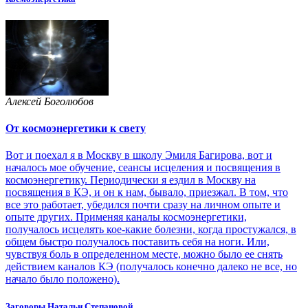
Алексей Боголюбов
От космоэнергетики к свету
Вот и поехал я в Москву в школу Эмиля Багирова, вот и
началось мое обучение, сеансы исцеления и посвящения в
космоэнергетику. Периодически я ездил в Москву на
посвящения в КЭ, и он к нам, бывало, приезжал. В том, что
все это работает, убедился почти сразу на личном опыте и
опыте других. Применяя каналы космоэнергетики,
получалось исцелять кое-какие болезни, когда простужался, в
общем быстро получалось поставить себя на ноги. Или,
чувствуя боль в определенном месте, можно было ее снять
действием каналов КЭ (получалось конечно далеко не все, но
начало было положено).
Заговоры Натальи Степановой