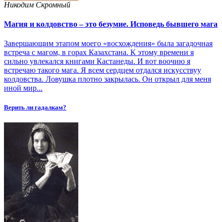
Никодим Скромный
Магия и колдовство – это безумие. Исповедь бывшего мага
Завершающим этапом моего «восхождения» была загадочная
встреча с магом, в горах Казахстана. К этому времени я
сильно увлекался книгами Кастанеды. И вот воочию я
встречаю такого мага. Я всем сердцем отдался искусствуу
колдовства. Ловушка плотно закрылась. Он открыл для меня
иной мир...
Верить ли гадалкам?