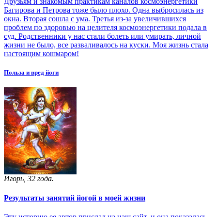
Друзьям и знакомым практикам каналов космоэнергетики
Багирова и Петрова тоже было плохо. Одна выбросилась из
окна. Вторая сошла с ума. Третья из-за увеличившихся
проблем по здоровью на целителя космоэнергетики подала в
суд. Родственники у нас стали болеть или умирать, личной
жизни не было, все разваливалось на куски. Моя жизнь стала
настоящим кошмаром!
Польза и вред йоги
Игорь, 32 года.
Результаты занятий йогой в моей жизни
Эту историю ее автор прислал на наш сайт, и она показалась