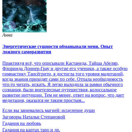
Анна
Энергетические сущности обманывали меня. Опыт
ложного саморазвития
Практикуя всё, что описывали Кастанеда, Тайша Абеляр,
Флоринда Доннер-Грау и другие его ученики, а также особую
гимнастику Тансёгрити, я достигла того уровня мадитаций,
когда знания приходят сами по себе. Отпала необходимость
что-то читать, искать. Я легко выходила за рамки обычного
сознания, были внетелесные путешествия, колоссальное
развитие интуиции. Тем не менее, ответ на вопрос, что дает
медитация, оказался не таким простым...
Если вы занимались магией: исцеление души
Заговоры Натальи Степановой
Гадания на любовь
Гадания на картах таро и др.