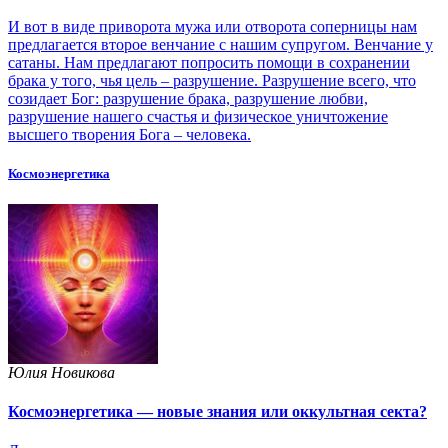
И вот в виде приворота мужа или отворота соперницы нам
предлагается второе венчание с нашим супругом. Венчание у
сатаны. Нам предлагают попросить помощи в сохранении
брака у того, чья цель – разрушение. Разрушение всего, что
созидает Бог: разрушение брака, разрушение любви,
разрушение нашего счастья и физическое уничтожение
высшего творения Бога – человека.
Космоэнергетика
Юлия Новикова
Космоэнергетика — новые знания или оккультная секта?