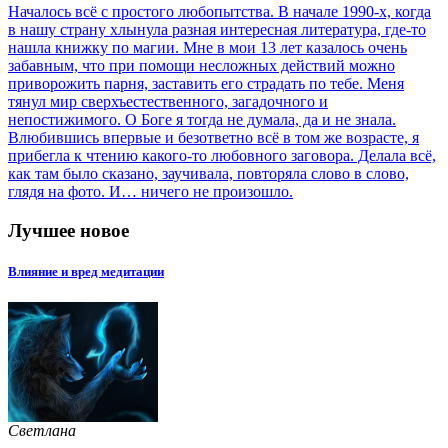
Началось всё с простого любопытства. В начале 1990-х, когда
в нашу страну хлынула разная интересная литература, где-то
нашла книжку по магии. Мне в мои 13 лет казалось очень
забавным, что при помощи несложных действий можно
приворожить парня, заставить его страдать по тебе. Меня
тянул мир сверхъестественного, загадочного и
непостижимого. О Боге я тогда не думала, да и не знала.
Влюбившись впервые и безответно всё в том же возрасте, я
прибегла к чтению какого-то любовного заговора. Делала всё,
как там было сказано, заучивала, повторяла слово в слово,
глядя на фото. И… ничего не произошло.
Лучшее новое
Влияние и вред медитации
Светлана