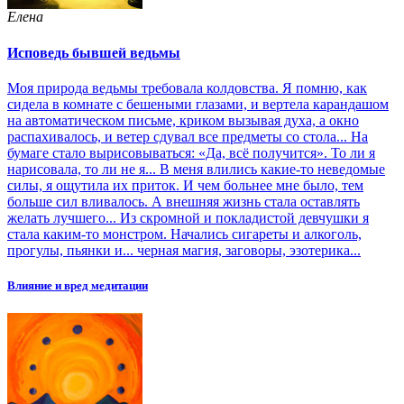
Елена
Исповедь бывшей ведьмы
Моя природа ведьмы требовала колдовства. Я помню, как
сидела в комнате с бешеными глазами, и вертела карандашом
на автоматическом письме, криком вызывая духа, а окно
распахивалось, и ветер сдувал все предметы со стола... На
бумаге стало вырисовываться: «Да, всё получится». То ли я
нарисовала, то ли не я... В меня влились какие-то неведомые
силы, я ощутила их приток. И чем больнее мне было, тем
больше сил вливалось. А внешняя жизнь стала оставлять
желать лучшего... Из скромной и покладистой девчушки я
стала каким-то монстром. Начались сигареты и алкоголь,
прогулы, пьянки и... черная магия, заговоры, эзотерика...
Влияние и вред медитации