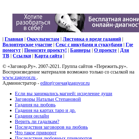
|
Главная
|
Оккультистам
|
Листовка о вреде гаданий
|
Волонтерское участие
|
Секс с инкубами и суккубами
|
Где
помогут
|
Помогите проекту!
|
Баннеры
|
О проекте
|
Для
ТВ
|
Ссылки
|
Карта сайта
|
© «Заговор.Ру». 2007-2021. Группа сайтов «Пережить.ру».
Воспроизведение материалов возможно только со ссылкой на
www.zagovor.ru
.
Администратор -
editor(гончая)zagovor.ru
Если вы занимались магией: исцеление души
Заговоры Натальи Степановой
Гадания на любовь
Гадания на картах таро и др.
Гадания онлайн
Верить ли гадалкам?
Последствия заговоров на любовь
Что такое приворот
Последствия любовных приворотов