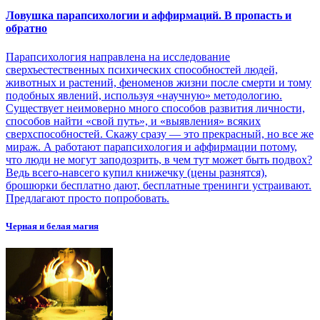
Ловушка парапсихологии и аффирмаций. В пропасть и
обратно
Парапсихология направлена на исследование
сверхъестественных психических способностей людей,
животных и растений, феноменов жизни после смерти и тому
подобных явлений, используя «научную» методологию.
Существует неимоверно много способов развития личности,
способов найти «свой путь», и «выявления» всяких
сверхспособностей. Скажу сразу — это прекрасный, но все же
мираж. А работают парапсихология и аффирмации потому,
что люди не могут заподозрить, в чем тут может быть подвох?
Ведь всего-навсего купил книжечку (цены разнятся),
брошюрки бесплатно дают, бесплатные тренинги устраивают.
Предлагают просто попробовать.
Черная и белая магия