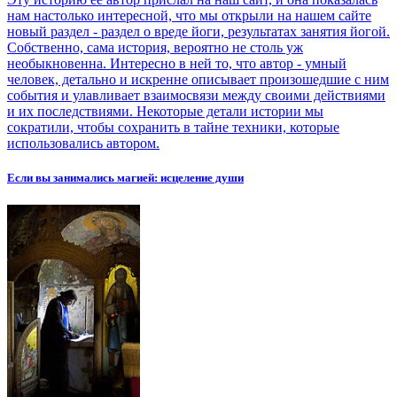
нам настолько интересной, что мы открыли на нашем сайте
новый раздел - раздел о вреде йоги, результатах занятия йогой.
Собственно, сама история, вероятно не столь уж
необыкновенна. Интересно в ней то, что автор - умный
человек, детально и искренне описывает произошедшие с ним
события и улавливает взаимосвязи между своими действиями
и их последствиями. Некоторые детали истории мы
сократили, чтобы сохранить в тайне техники, которые
использовались автором.
Если вы занимались магией: исцеление души