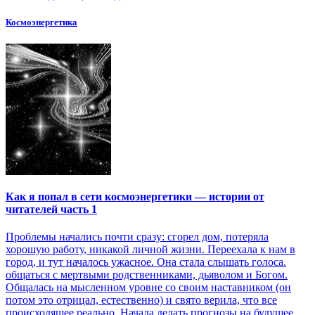
Космоэнергетика
Как я попал в сети космоэнергетики — истории от
читателей часть 1
Проблемы начались почти сразу: сгорел дом, потеряла
хорошую работу, никакой личной жизни. Переехала к нам в
город, и тут началось ужасное. Она стала слышать голоса.
общаться с мертвыми родственниками, дьяволом и Богом.
Общалась на мысленном уровне со своим наставником (он
потом это отрицал, естественно) и свято верила, что все
происходящее реально. Начала делать прогнозы на будущее.