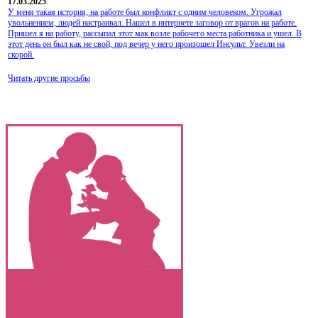
17.03.2025
У меня такая история, на работе был конфликт с одним человеком. Угрожал
увольнением, людей настраивал. Нашел в интернете заговор от врагов на работе.
Пришел я на работу, рассыпал этот мак возле рабочего места работника и ушел. В
этот день он был как не свой, под вечер у него произошел Инсульт. Увезли на
скорой.
Читать другие просьбы