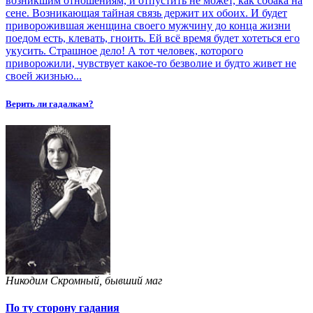
возникшим отношениям, и отпустить не может, как собака на
сене. Возникающая тайная связь держит их обоих. И будет
приворожившая женщина своего мужчину до конца жизни
поедом есть, клевать, гноить. Ей всё время будет хотеться его
укусить. Страшное дело! А тот человек, которого
приворожили, чувствует какое-то безволие и будто живет не
своей жизнью...
Верить ли гадалкам?
Никодим Скромный, бывший маг
По ту сторону гадания