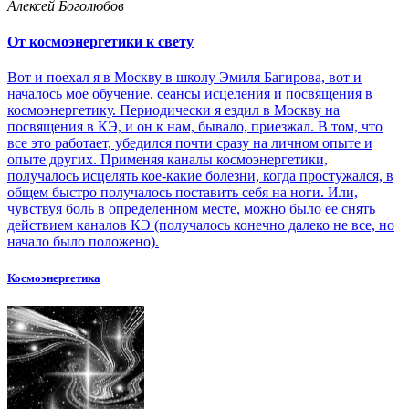
Алексей Боголюбов
От космоэнергетики к свету
Вот и поехал я в Москву в школу Эмиля Багирова, вот и
началось мое обучение, сеансы исцеления и посвящения в
космоэнергетику. Периодически я ездил в Москву на
посвящения в КЭ, и он к нам, бывало, приезжал. В том, что
все это работает, убедился почти сразу на личном опыте и
опыте других. Применяя каналы космоэнергетики,
получалось исцелять кое-какие болезни, когда простужался, в
общем быстро получалось поставить себя на ноги. Или,
чувствуя боль в определенном месте, можно было ее снять
действием каналов КЭ (получалось конечно далеко не все, но
начало было положено).
Космоэнергетика