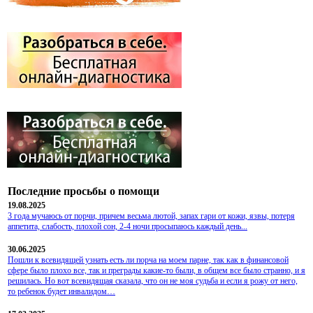
Последние просьбы о помощи
19.08.2025
3 года мучаюсь от порчи, причем весьма лютой, запах гари от кожи, язвы, потеря
аппетита, слабость, плохой сон, 2-4 ночи просыпаюсь каждый день...
30.06.2025
Пошли к всевидящей узнать есть ли порча на моем парне, так как в финансовой
сфере было плохо все, так и преграды какие-то были, в общем все было странно, и я
решилась. Но вот всевидящая сказала, что он не моя судьба и если я рожу от него,
то ребенок будет инвалидом…