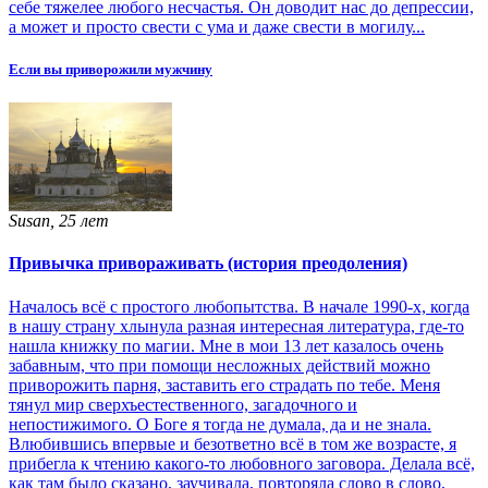
себе тяжелее любого несчастья. Он доводит нас до депрессии,
а может и просто свести с ума и даже свести в могилу...
Если вы приворожили мужчину
Susan, 25 лет
Привычка привораживать (история преодоления)
Началось всё с простого любопытства. В начале 1990-х, когда
в нашу страну хлынула разная интересная литература, где-то
нашла книжку по магии. Мне в мои 13 лет казалось очень
забавным, что при помощи несложных действий можно
приворожить парня, заставить его страдать по тебе. Меня
тянул мир сверхъестественного, загадочного и
непостижимого. О Боге я тогда не думала, да и не знала.
Влюбившись впервые и безответно всё в том же возрасте, я
прибегла к чтению какого-то любовного заговора. Делала всё,
как там было сказано, заучивала, повторяла слово в слово,