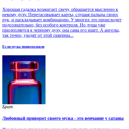
Хорошая гадалка возжигает свечу, обращается мысленно к
некому духу. Перетасовывает карты, слушая пальцы своих
рук, и раскладывает комбинацию. У многих это происходит
подсознательно, без особого контроля. Но душа уже
прилепляется к черному духу, она сама его ищет. А ангелы,
так точно, уходят от этой скверны...
Если мужа приворожили
Брат
Любовный приворот своего мужа - это венчание у сатаны