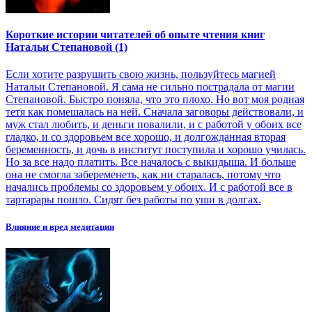
Короткие истории читателей об опыте чтения книг
Натальи Степановой (1)
Если хотите разрушить свою жизнь, пользуйтесь магией
Натальи Степановой. Я сама не сильно пострадала от магии
Степановой. Быстро поняла, что это плохо. Но вот моя родная
тетя как помешалась на ней. Сначала заговоры действовали, и
муж стал любить, и деньги повалили, и с работой у обоих все
гладко, и со здоровьем все хорошо, и долгожданная вторая
беременность, и дочь в институт поступила и хорошо училась.
Но за все надо платить. Все началось с выкидыша. И больше
она не смогла забеременеть, как ни старалась, потому что
начались проблемы со здоровьем у обоих. И с работой все в
тартарары пошло. Сидят без работы по уши в долгах.
Влияние и вред медитации