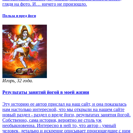
глядя на фото. И… ничего не произошло.
Польза и вред йоги
Игорь, 32 года.
Результаты занятий йогой в моей жизни
Эту историю ее автор прислал на наш сайт, и она показалась
нам настолько интересной, что мы открыли на нашем сайте
новый раздел - раздел о вреде йоги, результатах занятия йогой.
Собственно, сама история, вероятно не столь уж
необыкновенна. Интересно в ней то, что автор - умный
человек, детально и искренне описывает произошедшие с ним