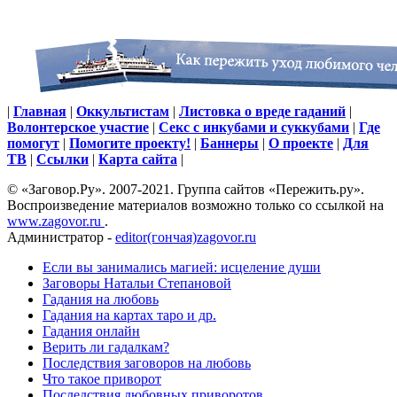
|
Главная
|
Оккультистам
|
Листовка о вреде гаданий
|
Волонтерское участие
|
Секс с инкубами и суккубами
|
Где
помогут
|
Помогите проекту!
|
Баннеры
|
О проекте
|
Для
ТВ
|
Ссылки
|
Карта сайта
|
© «Заговор.Ру». 2007-2021. Группа сайтов «Пережить.ру».
Воспроизведение материалов возможно только со ссылкой на
www.zagovor.ru
.
Администратор -
editor(гончая)zagovor.ru
Если вы занимались магией: исцеление души
Заговоры Натальи Степановой
Гадания на любовь
Гадания на картах таро и др.
Гадания онлайн
Верить ли гадалкам?
Последствия заговоров на любовь
Что такое приворот
Последствия любовных приворотов