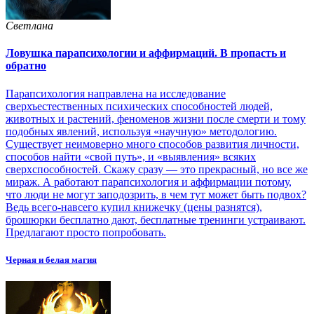
Светлана
Ловушка парапсихологии и аффирмаций. В пропасть и
обратно
Парапсихология направлена на исследование
сверхъестественных психических способностей людей,
животных и растений, феноменов жизни после смерти и тому
подобных явлений, используя «научную» методологию.
Существует неимоверно много способов развития личности,
способов найти «свой путь», и «выявления» всяких
сверхспособностей. Скажу сразу — это прекрасный, но все же
мираж. А работают парапсихология и аффирмации потому,
что люди не могут заподозрить, в чем тут может быть подвох?
Ведь всего-навсего купил книжечку (цены разнятся),
брошюрки бесплатно дают, бесплатные тренинги устраивают.
Предлагают просто попробовать.
Черная и белая магия