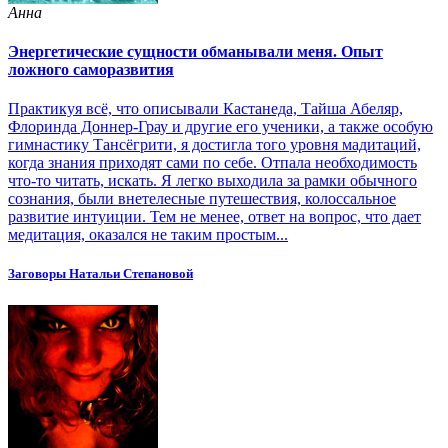
Анна
Энергетические сущности обманывали меня. Опыт
ложного саморазвития
Практикуя всё, что описывали Кастанеда, Тайша Абеляр,
Флоринда Доннер-Грау и другие его ученики, а также особую
гимнастику Тансёгрити, я достигла того уровня мадитаций,
когда знания приходят сами по себе. Отпала необходимость
что-то читать, искать. Я легко выходила за рамки обычного
сознания, были внетелесные путешествия, колоссальное
развитие интуиции. Тем не менее, ответ на вопрос, что дает
медитация, оказался не таким простым...
Заговоры Натальи Степановой