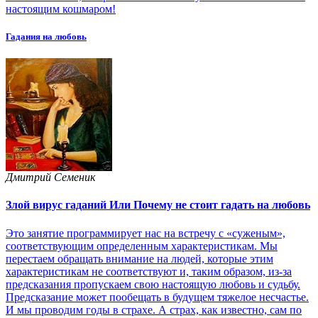
настоящим кошмаром!
Гадания на любовь
Дмитрий Семеник
Злой вирус гаданий Или Почему не стоит гадать на любовь
Это занятие программирует нас на встречу с «суженым»,
соответствующим определенным характеристикам. Мы
перестаем обращать внимание на людей, которые этим
характеристикам не соответствуют и, таким образом, из-за
предсказания пропускаем свою настоящую любовь и судьбу.
Предсказание может пообещать в будущем тяжелое несчастье.
И мы проводим годы в страхе. А страх, как известно, сам по