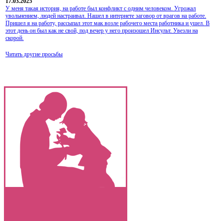
17.03.2025
У меня такая история, на работе был конфликт с одним человеком. Угрожал
увольнением, людей настраивал. Нашел в интернете заговор от врагов на работе.
Пришел я на работу, рассыпал этот мак возле рабочего места работника и ушел. В
этот день он был как не свой, под вечер у него произошел Инсульт. Увезли на
скорой.
Читать другие просьбы