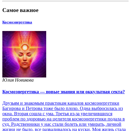
Самое важное
Космоэнергетика
Юлия Новикова
Космоэнергетика — новые знания или оккультная секта?
Друзьям и знакомым практикам каналов космоэнергетики
Багирова и Петрова тоже было плохо. Одна выбросилась из
окна. Вторая сошла с ума. Третья из-за увеличившихся
проблем по здоровью на целителя космоэнергетики подала в
суд. Родственники у нас стали болеть или умирать, личной
жизни не было, все разваливалось на куски. Моя жизнь стала