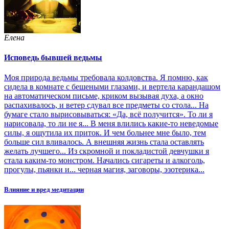
Елена
Исповедь бывшей ведьмы
Моя природа ведьмы требовала колдовства. Я помню, как
сидела в комнате с бешеными глазами, и вертела карандашом
на автоматическом письме, криком вызывая духа, а окно
распахивалось, и ветер сдувал все предметы со стола... На
бумаге стало вырисовываться: «Да, всё получится». То ли я
нарисовала, то ли не я... В меня влились какие-то неведомые
силы, я ощутила их приток. И чем больнее мне было, тем
больше сил вливалось. А внешняя жизнь стала оставлять
желать лучшего... Из скромной и покладистой девчушки я
стала каким-то монстром. Начались сигареты и алкоголь,
прогулы, пьянки и... черная магия, заговоры, эзотерика...
Влияние и вред медитации